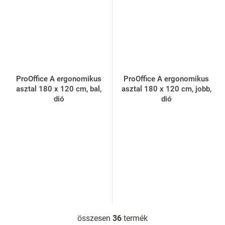
ProOffice A ergonomikus
ProOffice A ergonomikus
asztal 180 x 120 cm, bal,
asztal 180 x 120 cm, jobb,
dió
dió
összesen
36
termék
L