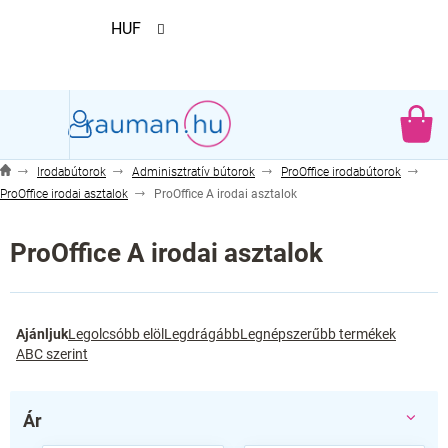
Ugrás
HUF
a
fő
tartalomhoz
KO
Irodabútorok
Adminisztratív bútorok
ProOffice irodabútorok
ProOffice irodai asztalok
ProOffice A irodai asztalok
ProOffice A irodai asztalok
T
Ajánljuk
Legolcsóbb elöl
Legdrágább
Legnépszerűbb termékek
e
ABC szerint
r
m
é
Ár
k