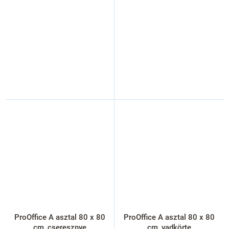
ProOffice A asztal 80 x 80
ProOffice A asztal 80 x 80
cm, cseresznye
cm, vadkörte