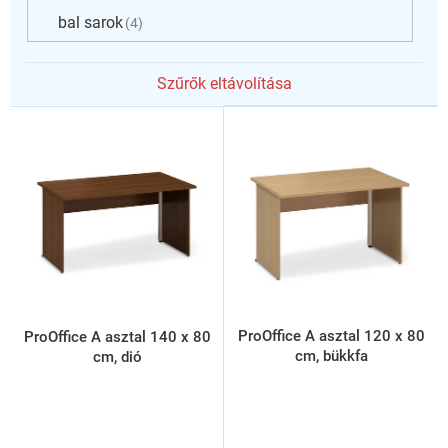
bal sarok
4
Szűrők eltávolítása
T
e
r
m
é
k
e
k
l
i
s
ProOffice A asztal 120 x 80
ProOffice A asztal 140 x 80
t
cm, bükkfa
cm, dió
á
j
a