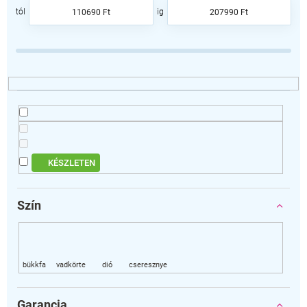
e
110690
Ft
207990
Ft
k
r
e
n
d
e
z
é
s
e
KÉSZLETEN
Szín
Garancia