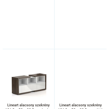
j
a
Lineart alacsony szekrény
Lineart alacsony szekrény