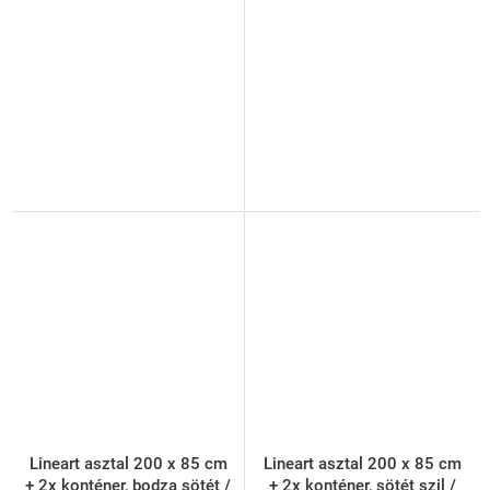
Lineart asztal 200 x 85 cm
Lineart asztal 200 x 85 cm
+ 2x konténer, bodza sötét /
+ 2x konténer, sötét szil /