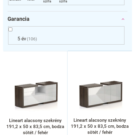
Garancia
5 év
106
T
e
r
m
é
k
e
k
l
i
s
Lineart alacsony szekrény
Lineart alacsony szekrény
t
191,2 x 50 x 83,5 cm, bodza
191,2 x 50 x 83,5 cm, bodza
á
sötét / fehér
sötét / fehér