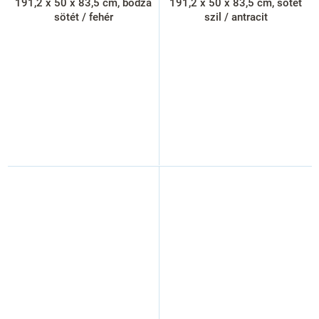
191,2 x 50 x 83,5 cm, bodza
191,2 x 50 x 83,5 cm, sötét
sötét / fehér
szil / antracit