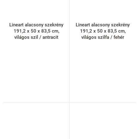
Lineart alacsony szekrény
Lineart alacsony szekrény
191,2 x 50 x 83,5 cm,
191,2 x 50 x 83,5 cm,
világos szil / antracit
világos szilfa / fehér