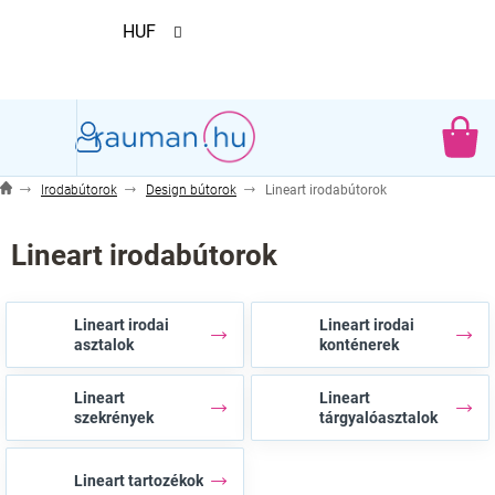
Ugrás
HUF
a
fő
tartalomhoz
KO
Irodabútorok
Design bútorok
Lineart irodabútorok
Lineart irodabútorok
Lineart irodai
Lineart irodai
asztalok
konténerek
Lineart
Lineart
szekrények
tárgyalóasztalok
Lineart tartozékok