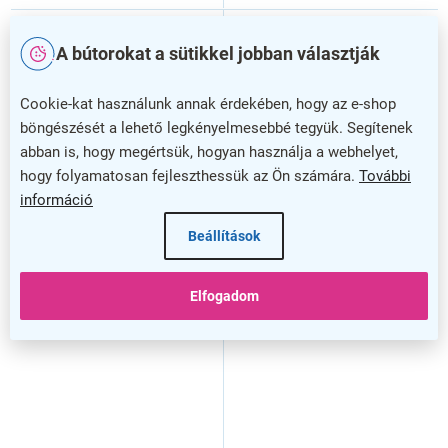
A bútorokat a sütikkel jobban választják
Cookie-kat használunk annak érdekében, hogy az e-shop
böngészését a lehető legkényelmesebbé tegyük. Segítenek
abban is, hogy megértsük, hogyan használja a webhelyet,
hogy folyamatosan fejleszthessük az Ön számára.
További
információ
Beállítások
Lineart asztal 160 x 85 cm
Lineart asztal 160 x 85 cm
+ jobb konténer, világos
+ jobb konténer, világos szil
bodza / fehér
/ antracit
Elfogadom