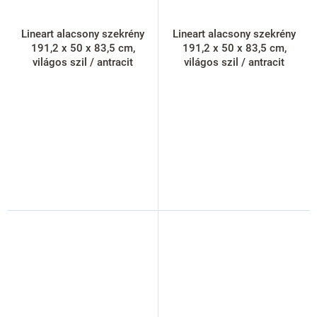
Lineart alacsony szekrény
Lineart alacsony szekrény
191,2 x 50 x 83,5 cm,
191,2 x 50 x 83,5 cm,
világos szil / antracit
világos szil / antracit