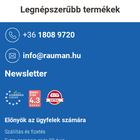
i
r
Legnépszerűbb termékek
á
n
y
L
í
á
+36
1808 9720
t
b
á
l
s
é
e
info@rauman.hu
c
l
e
m
Newsletter
e
i
Előnyök az ügyfelek számára
Szállítás és fizetés