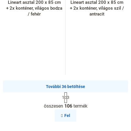
Lineart asztal 200 x 85 cm
Lineart asztal 200 x 85 cm
+ 2x konténer, világos bodza
+ 2x konténer, világos szil /
/ fehér
antracit
További 36 betöltése
L
1
3
a
L
p
összesen
106
termék
i
o
s
z
Fel
á
t
s
a