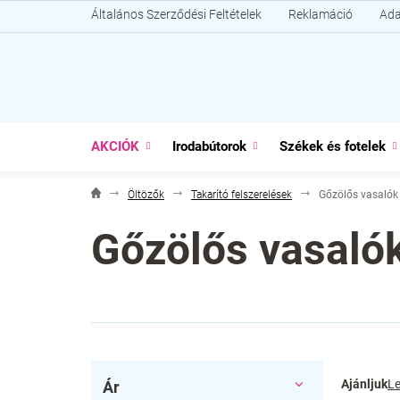
Ugrás
Általános Szerződési Feltételek
Reklamáció
Ada
a
fő
tartalomhoz
AKCIÓK
Irodabútorok
Székek és fotelek
Öltözők
Takarító felszerelések
Gőzölős vasalók
Gőzölős vasaló
O
T
Ajánljuk
Le
Ár
l
e