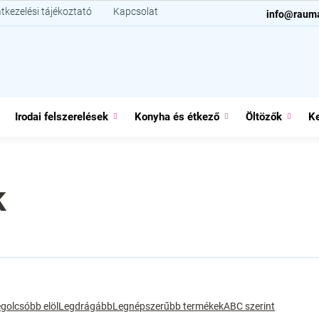
tkezelési tájékoztató
Kapcsolat
info@raum
Irodai felszerelések
Konyha és étkező
Öltözők
Ke
k
golcsóbb elöl
Legdrágább
Legnépszerűbb termékek
ABC szerint