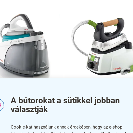
Gőzölős vasaló Polti
s vasaló Polti La
VAPORELLA 535 ECO_PRO,
A bútorokat a sütikkel jobban
lla XT100C, türkiz
fehér
választják
Cookie-kat használunk annak érdekében, hogy az e-shop