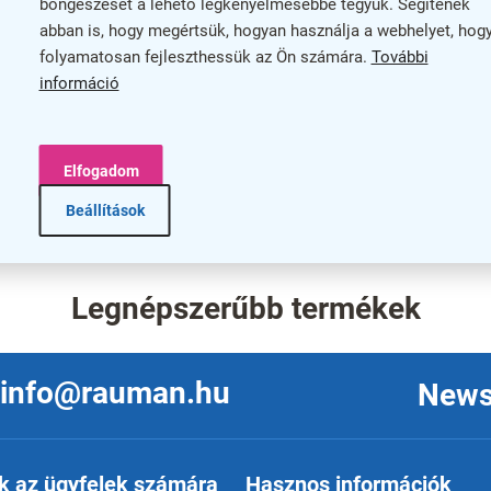
böngészését a lehető legkényelmesebbé tegyük. Segítenek
abban is, hogy megértsük, hogyan használja a webhelyet, hog
folyamatosan fejleszthessük az Ön számára.
További
információ
Elfogadom
L
i
Beállítások
s
t
a
i
r
Legnépszerűbb termékek
á
n
y
í
info@rauman.hu
News
t
á
s
e
k az ügyfelek számára
Hasznos információk
l