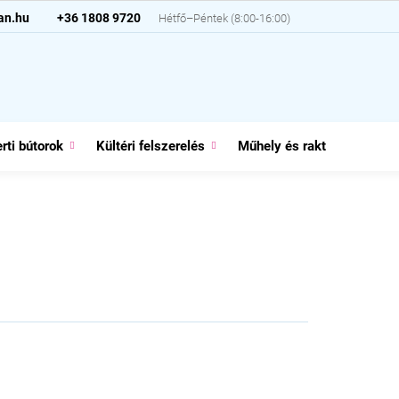
an.hu
+36 1808 9720
rti bútorok
Kültéri felszerelés
Műhely és raktár
Házt