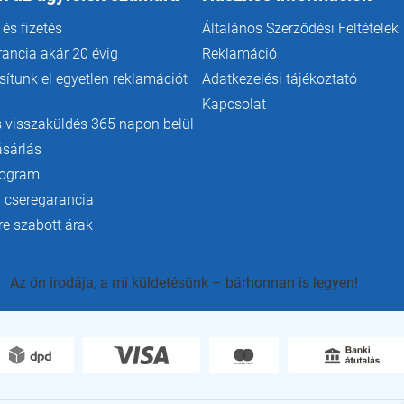
e
 és fizetés
Általános Szerződési Feltételek
m
e
rancia akár 20 évig
Reklamáció
i
ítunk el egyetlen reklamációt
Adatkezelési tájékoztató
Kapcsolat
 visszaküldés 365 napon belül
ásárlás
rogram
 cseregarancia
e szabott árak
Az ön irodája, a mi küldetésünk – bárhonnan is legyen!