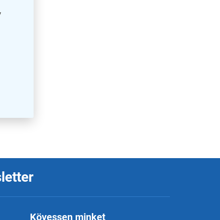
y
letter
Kövessen minket