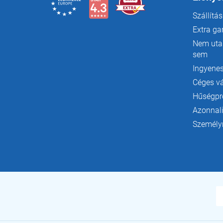
Szállítás
Extra ga
Nem utas
sem
Ingyenes
Céges v
Hűségp
Azonnali
Személyr