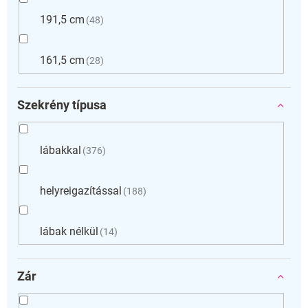
191,5 cm
48
161,5 cm
28
Szekrény típusa
lábakkal
376
helyreigazítással
188
lábak nélkül
14
Zár