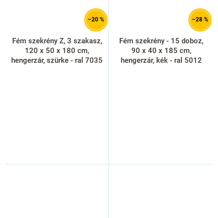
–20 %
–28 %
Fém szekrény Z, 3 szakasz,
Fém szekrény - 15 doboz,
120 x 50 x 180 cm,
90 x 40 x 185 cm,
hengerzár, szürke - ral 7035
hengerzár, kék - ral 5012