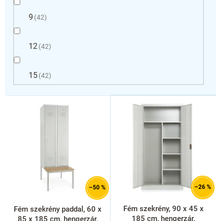
9
42
12
42
15
42
T
e
r
m
é
k
e
k
l
–26 %
–50 %
i
s
Fém szekrény, 90 x 45 x
Fém szekrény paddal, 60 x
t
185 cm, hengerzár,
85 x 185 cm, hengerzár,