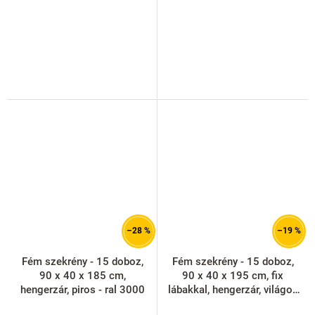
–28 %
–19 %
Fém szekrény - 15 doboz,
Fém szekrény - 15 doboz,
90 x 40 x 185 cm,
90 x 40 x 195 cm, fix
hengerzár, piros - ral 3000
lábakkal, hengerzár, világos
szürke - ral 7035