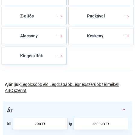
Z-ajtós
Padkával
Alacsony
Keskeny
Kiegészítők
T
Ajánljuk
Legolcsóbb elöl
Legdrágább
Legnépszerűbb termékek
e
ABC szerint
r
m
é
Ár
k
e
790
Ft
360090
Ft
k
r