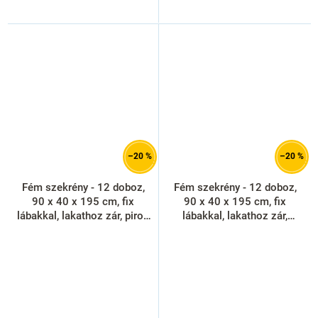
–20 %
–20 %
Fém szekrény - 12 doboz,
Fém szekrény - 12 doboz,
90 x 40 x 195 cm, fix
90 x 40 x 195 cm, fix
lábakkal, lakathoz zár, piros
lábakkal, lakathoz zár,
- ral 3000
világos szürke - ral 7035