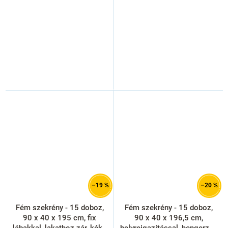
–19 %
–20 %
Fém szekrény - 15 doboz,
Fém szekrény - 15 doboz,
90 x 40 x 195 cm, fix
90 x 40 x 196,5 cm,
lábakkal, lakathoz zár, kék -
helyreigazítással, hengerzár,