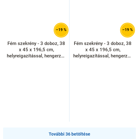
–19 %
–19 %
Fém szekrény - 3 doboz, 38
Fém szekrény - 3 doboz, 38
x 45 x 196,5 cm,
x 45 x 196,5 cm,
helyreigazítással, hengerzár,
helyreigazítással, hengerzár,
piros - ral 3000
világos szürke - ral 7035
További 36 betöltése