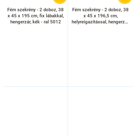
Fém szekrény - 2 doboz, 38
Fém szekrény - 2 doboz, 38
x 45 x 195 cm, fix lábakkal,
x 45 x 196,5 cm,
hengerzár, kék - ral 5012
helyreigazítással, hengerzár,
kék - ral 5012