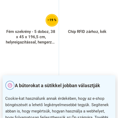
–19 %
Fém szekrény - 5 doboz, 38
Chip RFID zárhoz, kék
x 45 x 196,5 cm,
helyreigazítással, hengerzár,
világos szürke - ral 7035
A bútorokat a sütikkel jobban választják
Cookie-kat használunk annak érdekében, hogy az e-shop
böngészését a lehető legkényelmesebbé tegyük. Segítenek
abban is, hogy megértsük, hogyan használja a webhelyet,
hogy folyamatosan fejleszthessük az Ön számára.
További