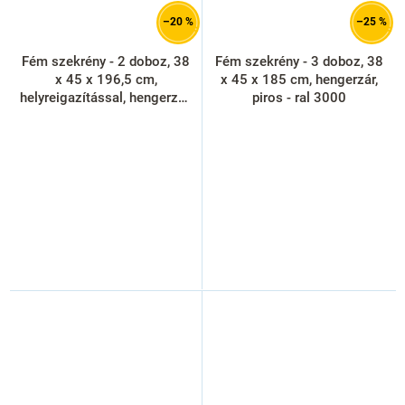
–20 %
–25 %
Fém szekrény - 2 doboz, 38
Fém szekrény - 3 doboz, 38
x 45 x 196,5 cm,
x 45 x 185 cm, hengerzár,
helyreigazítással, hengerzár,
piros - ral 3000
világos szürke - ral 7035