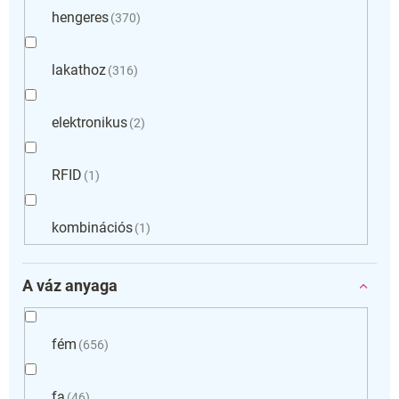
hengeres
370
lakathoz
316
elektronikus
2
RFID
1
kombinációs
1
A váz anyaga
fém
656
fa
46