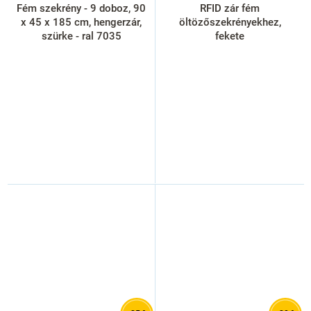
Fém szekrény - 9 doboz, 90
RFID zár fém
x 45 x 185 cm, hengerzár,
öltözőszekrényekhez,
szürke - ral 7035
fekete