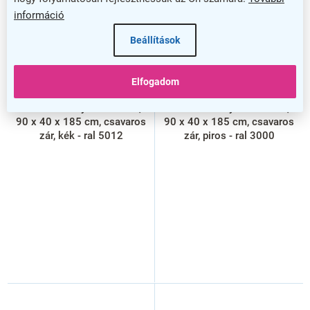
információ
Beállítások
–27 %
–27 %
Elfogadom
Fém szekrény - 12 doboz,
Fém szekrény - 12 doboz,
90 x 40 x 185 cm, csavaros
90 x 40 x 185 cm, csavaros
zár, kék - ral 5012
zár, piros - ral 3000