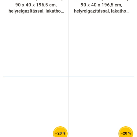
90 x 40 x 196,5 cm,
90 x 40 x 196,5 cm,
helyreigazítással, lakathoz
helyreigazítással, lakathoz
zár, kék - ral 5012
zár, piros - ral 3000
–20 %
–20 %