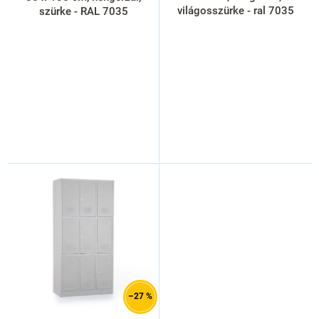
á
világosszürke - ral 7035
szürke - RAL 7035
j
a
–27 %