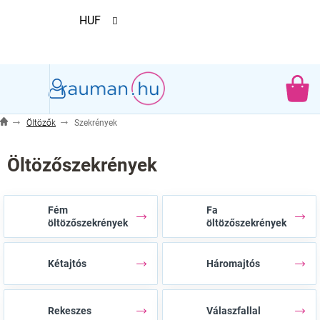
Ugrás
HUF
a
fő
tartalomhoz
KO
Öltözők
Szekrények
Öltözőszekrények
Fém
Fa
öltözőszekrények
öltözőszekrények
Kétajtós
Háromajtós
Rekeszes
Válaszfallal