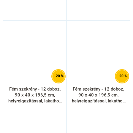
–20 %
–20 %
Fém szekrény - 12 doboz,
Fém szekrény - 12 doboz,
90 x 40 x 196,5 cm,
90 x 40 x 196,5 cm,
helyreigazítással, lakathoz
helyreigazítással, lakathoz
zár, piros - ral 3000
zár, világos szürke - ral
7035