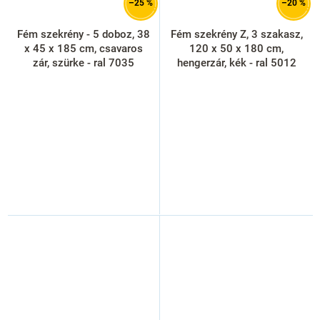
–25 %
–20 %
Fém szekrény - 5 doboz, 38
Fém szekrény Z, 3 szakasz,
x 45 x 185 cm, csavaros
120 x 50 x 180 cm,
zár, szürke - ral 7035
hengerzár, kék - ral 5012