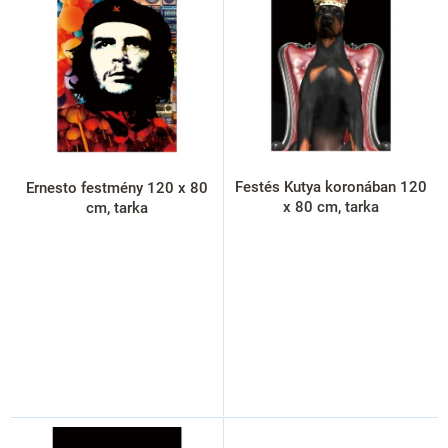
r
m
é
k
e
k
l
i
s
Festés Kutya koronában 120
Ernesto festmény 120 x 80
t
x 80 cm, tarka
cm, tarka
á
j
a