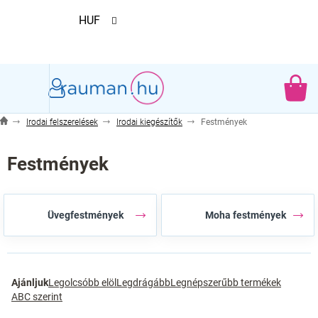
Ugrás
HUF
a
fő
tartalomhoz
KO
Irodai felszerelések
Irodai kiegészítők
Festmények
Festmények
Üvegfestmények
Moha festmények
T
Ajánljuk
Legolcsóbb elöl
Legdrágább
Legnépszerűbb termékek
e
ABC szerint
r