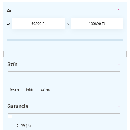
m
é
Ár
k
e
69390
Ft
130690
Ft
k
r
e
n
d
e
z
Szín
é
s
e
Garancia
5 év
5