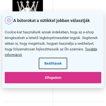
A bútorokat a sütikkel jobban választják
Cookie-kat használunk annak érdekében, hogy az e-shop
böngészését a lehető legkényelmesebbé tegyük. Segítenek
abban is, hogy megértsük, hogyan használja a webhelyet,
Koponya II festmény 80 x
Pingvinek festmény 120 x
hogy folyamatosan fejleszthessük az Ön számára.
További
120 cm, fekete / fehér
80 cm, tarka
információ
Beállítások
Elfogadom