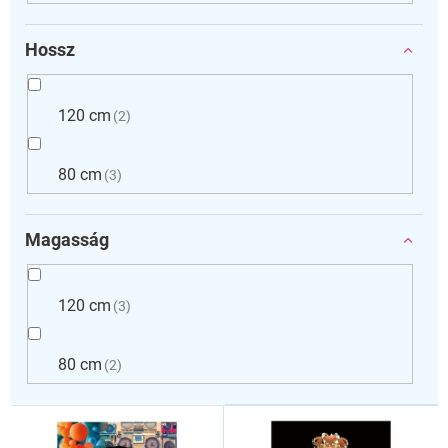
Hossz
120 cm
2
80 cm
3
Magasság
120 cm
3
80 cm
2
T
e