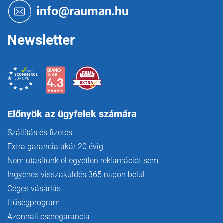
é
info@rauman.hu
t
c
á
s
Newsletter
e
l
e
m
e
i
Előnyök az ügyfelek számára
Szállítás és fizetés
Extra garancia akár 20 évig
Nem utasítunk el egyetlen reklamációt sem
Ingyenes visszaküldés 365 napon belül
Céges vásárlás
Hűségprogram
Azonnali cseregarancia