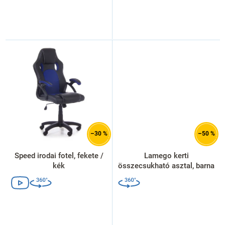
–30 %
–50 %
Speed irodai fotel, fekete /
Lamego kerti
kék
összecsukható asztal, barna