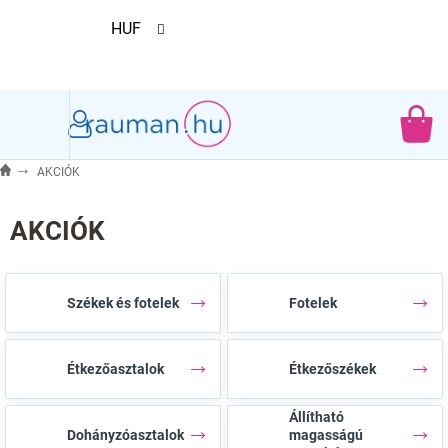
Ugrás
HUF
a
fő
tartalomhoz
KO
AKCIÓK
AKCIÓK
Székek és fotelek
Fotelek
Étkezőasztalok
Étkezőszékek
Állítható
Dohányzóasztalok
magasságú