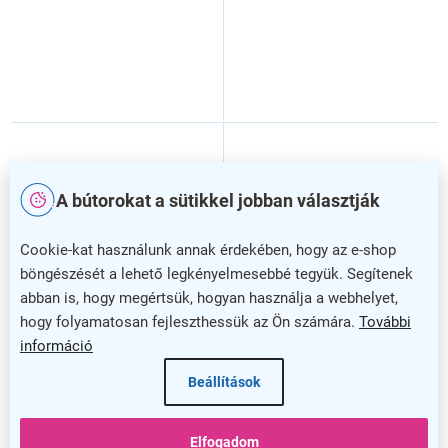
A bútorokat a sütikkel jobban választják
Cookie-kat használunk annak érdekében, hogy az e-shop
böngészését a lehető legkényelmesebbé tegyük. Segítenek
abban is, hogy megértsük, hogyan használja a webhelyet,
–50 %
–30 %
hogy folyamatosan fejleszthessük az Ön számára.
További
információ
Paloma kerti erkély
Speed irodai fotel, fekete /
asztalkészlet, 2 üléses,
szürke
Beállítások
barna
Elfogadom