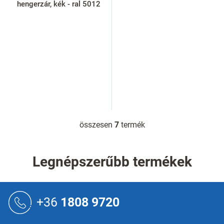
hengerzár, kék - ral 5012
összesen
7
termék
L
i
s
t
Legnépszerűbb termékek
a
i
r
L
á
á
+36
1808 9720
n
b
y
l
í