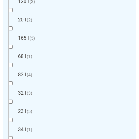
120 l
3
20 l
2
165 l
5
68 l
1
83 l
4
32 l
3
23 l
5
34 l
1