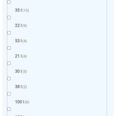
35 l
13
22 l
9
53 l
4
21 l
4
30 l
5
38 l
2
100 l
6