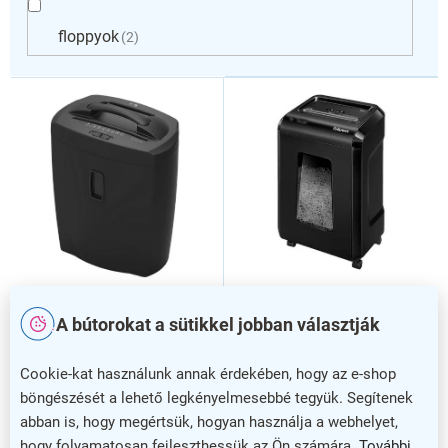
floppyok
2
T
e
r
m
é
k
e
k
l
i
s
Fellowes 92 Cs
Aprítógép AT-10C, fekete
A bútorokat a sütikkel jobban választják
t
iratmegsemmisítő, fekete
á
j
Cookie-kat használunk annak érdekében, hogy az e-shop
a
böngészését a lehető legkényelmesebbé tegyük. Segítenek
abban is, hogy megértsük, hogyan használja a webhelyet,
hogy folyamatosan fejleszthessük az Ön számára.
További