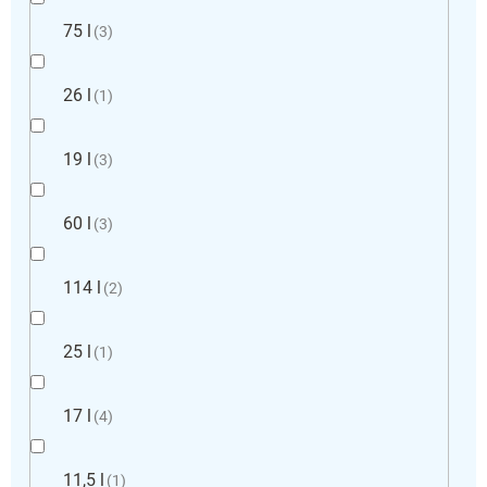
75 l
3
26 l
1
19 l
3
60 l
3
114 l
2
25 l
1
17 l
4
11,5 l
1