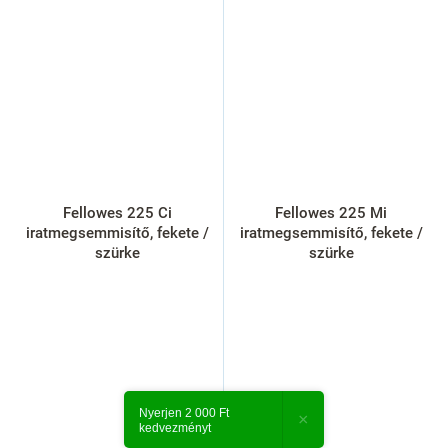
Fellowes 225 Ci
Fellowes 225 Mi
iratmegsemmisítő, fekete /
iratmegsemmisítő, fekete /
szürke
szürke
Nyerjen 2 000 Ft
×
kedvezményt