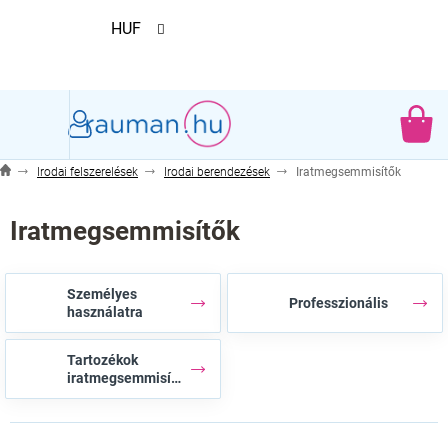
Ugrás
HUF
a
fő
tartalomhoz
KO
Irodai felszerelések
Irodai berendezések
Iratmegsemmisítők
Iratmegsemmisítők
Személyes
Professzionális
használatra
Tartozékok
iratmegsemmisítők