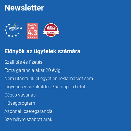
e
m
Newsletter
e
i
Előnyök az ügyfelek számára
Szállítás és fizetés
Extra garancia akár 20 évig
Nem utasítunk el egyetlen reklamációt sem
Ingyenes visszaküldés 365 napon belül
Céges vásárlás
Hűségprogram
Azonnali cseregarancia
Személyre szabott árak