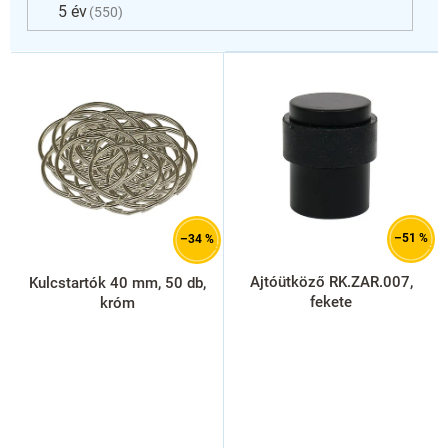
5 év
550
T
e
r
m
é
k
e
k
l
–51 %
–34 %
i
s
Ajtóütköző RK.ZAR.007,
Kulcstartók 40 mm, 50 db,
t
fekete
króm
á
j
a