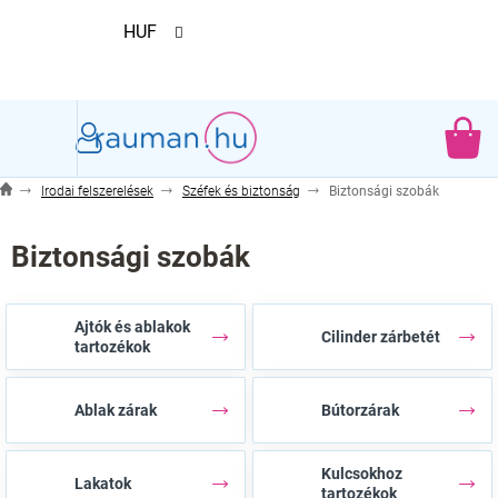
Ugrás
HUF
a
fő
tartalomhoz
KO
Irodai felszerelések
Széfek és biztonság
Biztonsági szobák
Biztonsági szobák
Ajtók és ablakok
Cilinder zárbetét
tartozékok
Ablak zárak
Bútorzárak
Kulcsokhoz
Lakatok
tartozékok