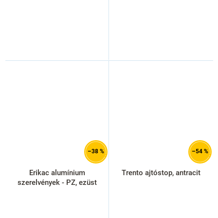
–38 %
–54 %
Erikac alumínium
Trento ajtóstop, antracit
szerelvények - PZ, ezüst