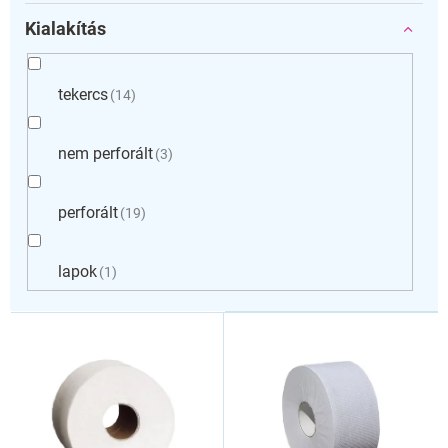
Kialakítás
tekercs
14
nem perforált
3
perforált
19
lapok
1
T
e
r
m
é
k