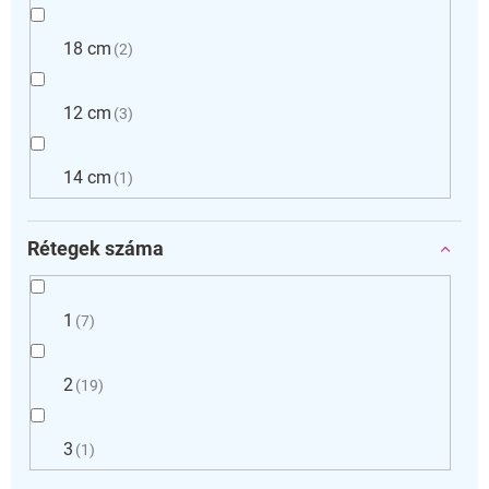
18 cm
2
12 cm
3
14 cm
1
Rétegek száma
1
7
2
19
3
1