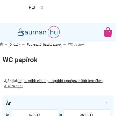
Ugrás
HUF
a
fő
tartalomhoz
KO
Öltözők
Fogyasztói tisztítószerek
WC papírok
WC papírok
T
Ajánljuk
Legolcsóbb elöl
Legdrágább
Legnépszerűbb termékek
e
ABC szerint
r
m
é
Ár
k
e
4290
Ft
35990
Ft