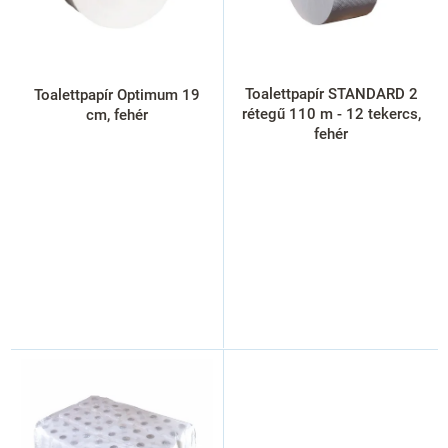
e
k
l
i
s
Toalettpapír STANDARD 2
Toalettpapír Optimum 19
t
rétegű 110 m - 12 tekercs,
cm, fehér
á
fehér
j
a