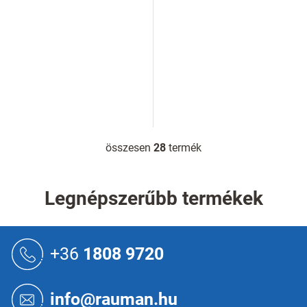
összesen
28
termék
L
i
s
t
Legnépszerűbb termékek
a
i
r
L
á
á
+36
1808 9720
n
b
y
l
í
é
info@rauman.hu
t