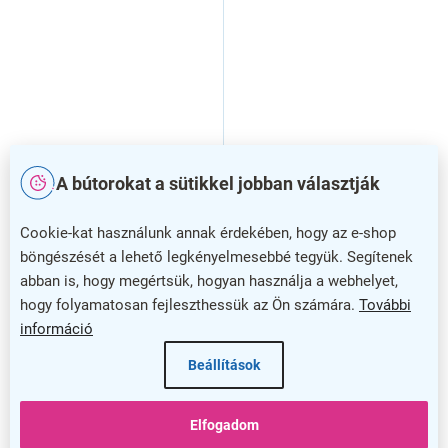
A bútorokat a sütikkel jobban választják
Toalettpapír 2 rétegű 23 cm
Toalettpapír cső nélkül
180 m - 6 tekercs, fehér
Felső 12 cm, 18 tekercs,
Cookie-kat használunk annak érdekében, hogy az e-shop
fehér
böngészését a lehető legkényelmesebbé tegyük. Segítenek
abban is, hogy megértsük, hogyan használja a webhelyet,
hogy folyamatosan fejleszthessük az Ön számára.
További
információ
Beállítások
Elfogadom