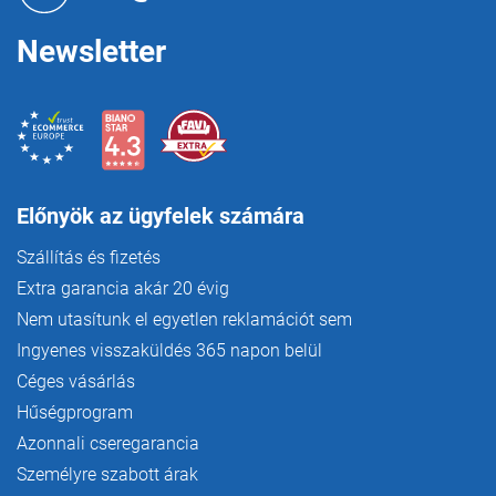
c
á
s
Newsletter
e
l
e
m
e
i
Előnyök az ügyfelek számára
Szállítás és fizetés
Extra garancia akár 20 évig
Nem utasítunk el egyetlen reklamációt sem
Ingyenes visszaküldés 365 napon belül
Céges vásárlás
Hűségprogram
Azonnali cseregarancia
Személyre szabott árak