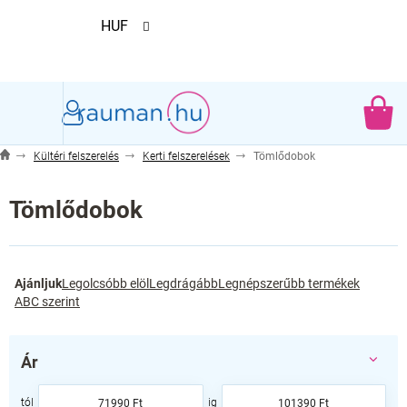
Ugrás
HUF
a
fő
tartalomhoz
KO
Kültéri felszerelés
Kerti felszerelések
Tömlődobok
Tömlődobok
T
Ajánljuk
Legolcsóbb elöl
Legdrágább
Legnépszerűbb termékek
e
ABC szerint
r
m
é
Ár
k
e
71990
Ft
101390
Ft