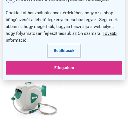
s
Automata kézi orsó Donny
Automata kézi csörlő Sunny
t
20 m, fehér
15 m, fehér
Cookie-kat használunk annak érdekében, hogy az e-shop
á
böngészését a lehető legkényelmesebbé tegyük. Segítenek
j
abban is, hogy megértsük, hogyan használja a webhelyet,
a
hogy folyamatosan fejleszthessük az Ön számára.
További
információ
Beállítások
Elfogadom