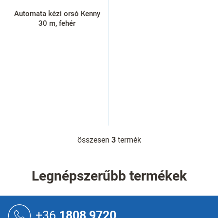
Automata kézi orsó Kenny
30 m, fehér
összesen
3
termék
L
i
s
t
Legnépszerűbb termékek
a
i
r
L
á
á
+36
1808 9720
n