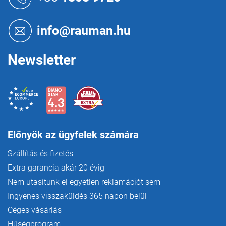
b
y
l
í
é
info@rauman.hu
t
c
á
s
Newsletter
e
l
e
m
e
i
Előnyök az ügyfelek számára
Szállítás és fizetés
Extra garancia akár 20 évig
Nem utasítunk el egyetlen reklamációt sem
Ingyenes visszaküldés 365 napon belül
Céges vásárlás
Hűségprogram