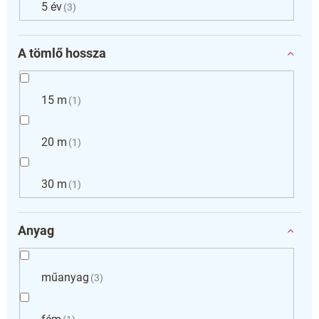
5 év
3
A tömlő hossza
15 m
1
20 m
1
30 m
1
Anyag
műanyag
3