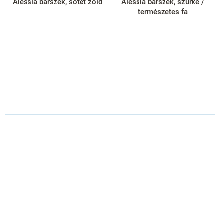
Alessia bárszék, sötét zöld
Alessia bárszék, szürke /
természetes fa