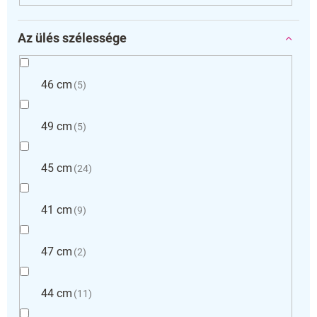
Az ülés szélessége
46 cm
5
49 cm
5
45 cm
24
41 cm
9
47 cm
2
44 cm
11