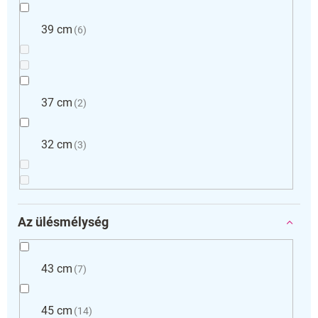
39 cm
6
37 cm
2
32 cm
3
Az ülésmélység
43 cm
7
45 cm
14