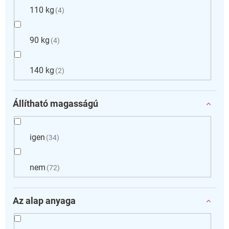
110 kg
4
90 kg
4
140 kg
2
Állítható magasságú
igen
34
nem
72
Az alap anyaga