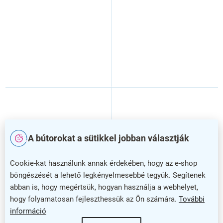
A bútorokat a sütikkel jobban választják
Cookie-kat használunk annak érdekében, hogy az e-shop
böngészését a lehető legkényelmesebbé tegyük. Segítenek
abban is, hogy megértsük, hogyan használja a webhelyet,
hogy folyamatosan fejleszthessük az Ön számára.
További
Amo Velvet bárszék, bézs
Amo Velvet bárszék, szürke
információ