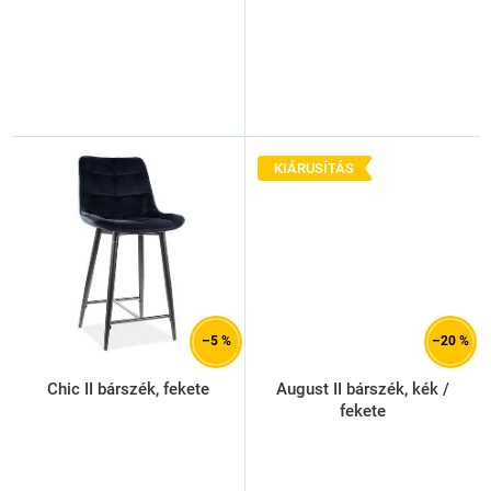
KIÁRUSÍTÁS
–5 %
–20 %
Chic II bárszék, fekete
August II bárszék, kék /
fekete