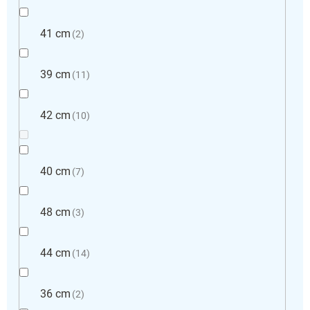
41 cm
2
39 cm
11
42 cm
10
40 cm
7
48 cm
3
44 cm
14
36 cm
2