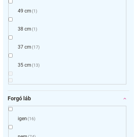
49 cm
1
38 cm
1
37 cm
17
35 cm
13
Forgó láb
igen
16
nem
74