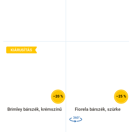
KIÁRUSÍTÁS
–20 %
–25 %
Brimley bárszék, krémszínű
Fiorela bárszék, szürke