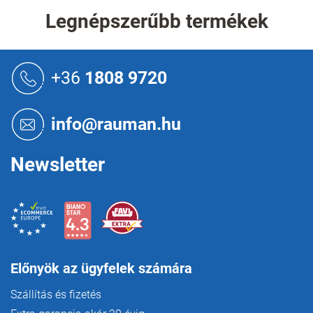
i
r
Legnépszerűbb termékek
á
n
y
L
í
á
+36
1808 9720
t
b
á
l
s
é
e
info@rauman.hu
c
l
e
m
Newsletter
e
i
Előnyök az ügyfelek számára
Szállítás és fizetés