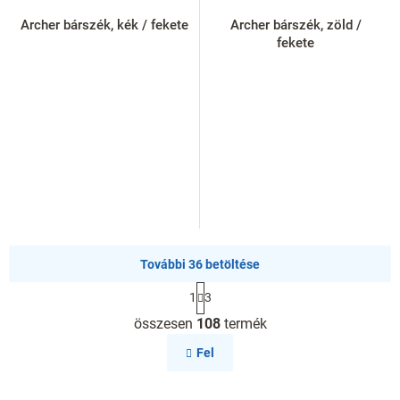
Archer bárszék, kék / fekete
Archer bárszék, zöld /
fekete
További 36 betöltése
L
1
3
a
L
p
összesen
108
termék
i
o
s
z
Fel
á
t
s
a