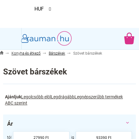
Ugrás
HUF
a
fő
tartalomhoz
KO
Konyha és étkező
Bárszékek
Szövet bárszékek
Szövet bárszékek
T
Ajánljuk
Legolcsóbb elöl
Legdrágább
Legnépszerűbb termékek
e
ABC szerint
r
m
é
Ár
k
e
27990
Ft
93390
Ft