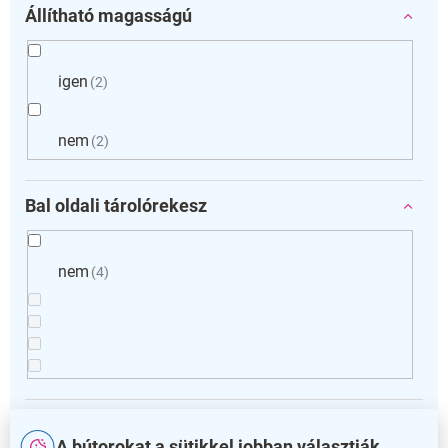
Állítható magasságú
igen
2
nem
2
Bal oldali tárolórekesz
nem
4
Jobb oldali tárolórekesz
A bútorokat a sütikkel jobban választják