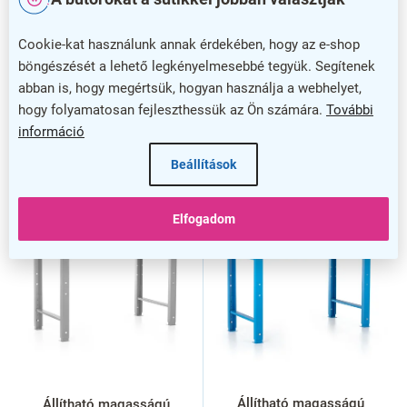
nem
4
Cookie-kat használunk annak érdekében, hogy az e-shop
böngészését a lehető legkényelmesebbé tegyük. Segítenek
abban is, hogy megértsük, hogyan használja a webhelyet,
hogy folyamatosan fejleszthessük az Ön számára.
További
információ
Beállítások
Szűrők eltávolítása
T
Elfogadom
e
r
m
é
k
e
k
l
i
s
Állítható magasságú
Állítható magasságú