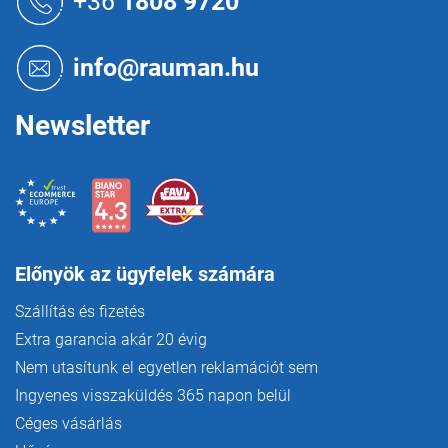
+36
1808 9720
n
b
y
l
í
é
info@rauman.hu
t
c
á
s
Newsletter
e
l
e
m
e
i
Előnyök az ügyfelek számára
Szállítás és fizetés
Extra garancia akár 20 évig
Nem utasítunk el egyetlen reklamációt sem
Ingyenes visszaküldés 365 napon belül
Céges vásárlás