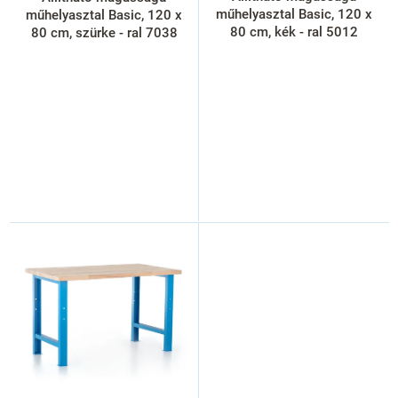
t
műhelyasztal Basic, 120 x
műhelyasztal Basic, 120 x
á
80 cm, kék - ral 5012
80 cm, szürke - ral 7038
j
a