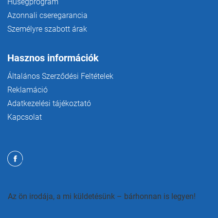
Hűségprogram
Azonnali cseregarancia
Személyre szabott árak
Hasznos információk
Általános Szerződési Feltételek
Reklamáció
Adatkezelési tájékoztató
Kapcsolat
Az ön irodája, a mi küldetésünk – bárhonnan is legyen!