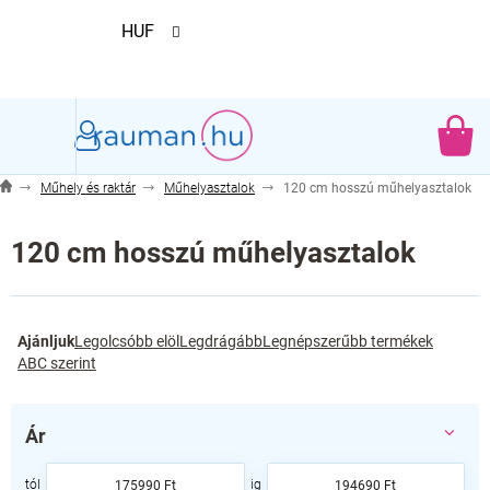
Ugrás
HUF
a
fő
tartalomhoz
KO
Műhely és raktár
Műhelyasztalok
120 cm hosszú műhelyasztalok
120 cm hosszú műhelyasztalok
T
Ajánljuk
Legolcsóbb elöl
Legdrágább
Legnépszerűbb termékek
e
ABC szerint
r
m
é
Ár
k
e
175990
Ft
194690
Ft