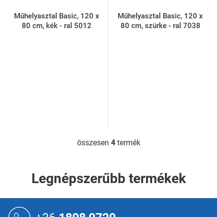
Műhelyasztal Basic, 120 x
Műhelyasztal Basic, 120 x
80 cm, kék - ral 5012
80 cm, szürke - ral 7038
összesen
4
termék
L
i
s
t
Legnépszerűbb termékek
a
i
r
L
á
á