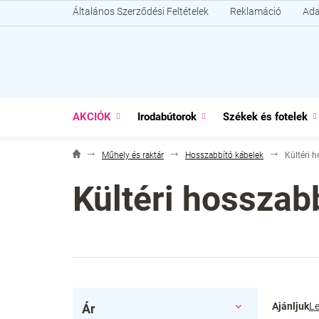
Ugrás
Általános Szerződési Feltételek
Reklamáció
Ada
a
fő
tartalomhoz
AKCIÓK
Irodabútorok
Székek és fotelek
Műhely és raktár
Hosszabbító kábelek
Kültéri 
Kültéri hosszab
O
T
Ajánljuk
Le
Ár
l
e