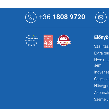
L
á
+36
1808 9720
b
l
é
c
Előnyö
Szállítás
Extra ga
Nem utas
sem
Ingyenes
Céges v
Hűségp
Azonnali
Személyr