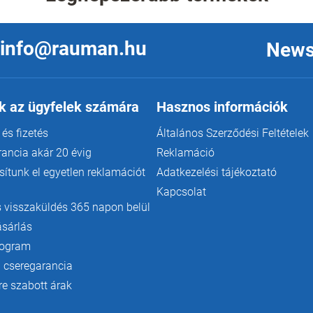
a
i
r
á
info@rauman.hu
News
n
y
í
t
k az ügyfelek számára
Hasznos információk
á
s
 és fizetés
Általános Szerződési Feltételek
e
l
rancia akár 20 évig
Reklamáció
e
ítunk el egyetlen reklamációt
Adatkezelési tájékoztató
m
e
Kapcsolat
i
 visszaküldés 365 napon belül
ásárlás
rogram
 cseregarancia
e szabott árak