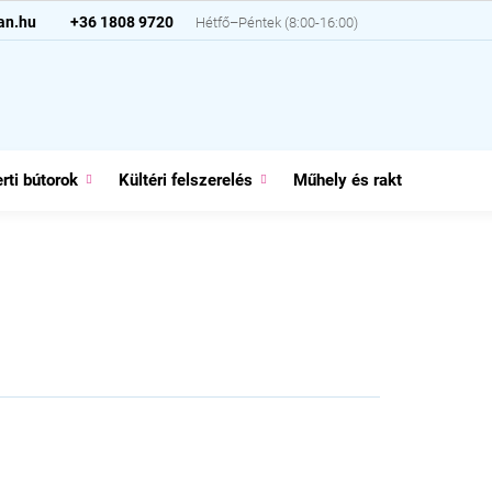
an.hu
+36 1808 9720
rti bútorok
Kültéri felszerelés
Műhely és raktár
Házt