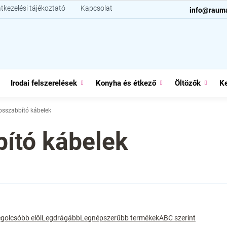
tkezelési tájékoztató
Kapcsolat
info@raum
Irodai felszerelések
Konyha és étkező
Öltözők
Ke
hosszabbító kábelek
bító kábelek
golcsóbb elöl
Legdrágább
Legnépszerűbb termékek
ABC szerint