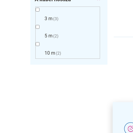
3 m
3
5 m
2
10 m
2
Kültér
aljzat