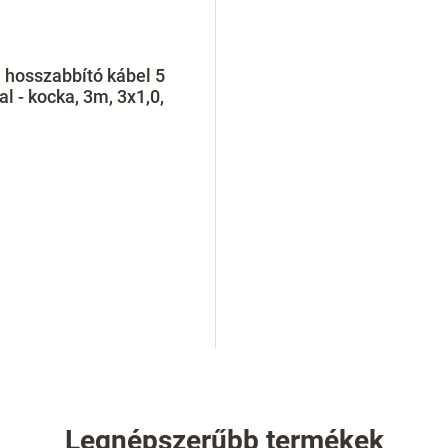
i hosszabbító kábel 5
tal - kocka, 3m, 3x1,0,
L
i
s
t
Legnépszerűbb termékek