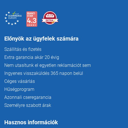
l
e
m
e
i
Előnyök az ügyfelek számára
Szállítás és fizetés
Extra garancia akár 20 évig
Nem utasítunk el egyetlen reklamációt sem
Ingyenes visszaküldés 365 napon belül
Céges vásárlás
Hűségprogram
Azonnali cseregarancia
Személyre szabott árak
Hasznos információk