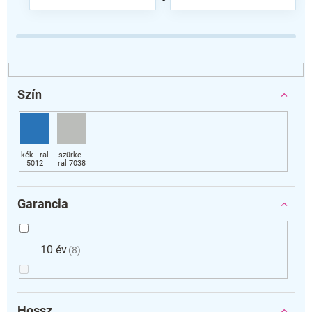
k
r
e
n
d
e
z
Szín
é
s
e
Garancia
10 év
8
Hossz