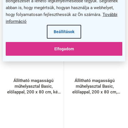
böngészését a lehető legkényelmesebbé tegyük. Segítenek
abban is, hogy megértsük, hogyan használja a webhelyet,
hogy folyamatosan fejleszthessük az Ön számára.
További
információ
Beállítások
Elfogadom
Állítható magasságú
Állítható magasságú
műhelyasztal Basic,
műhelyasztal Basic,
előlappal, 200 x 80 cm, kék
előlappal, 200 x 80 cm,
- ral 5012
szürke - ral 7038