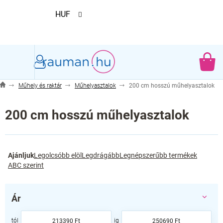
Ugrás
HUF
a
fő
tartalomhoz
KO
Műhely és raktár
Műhelyasztalok
200 cm hosszú műhelyasztalok
200 cm hosszú műhelyasztalok
T
Ajánljuk
Legolcsóbb elöl
Legdrágább
Legnépszerűbb termékek
e
ABC szerint
r
m
é
Ár
k
e
213390
Ft
250690
Ft