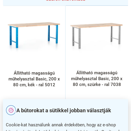
T
e
r
m
é
k
e
k
l
i
s
Állítható magasságú
Állítható magasságú
t
műhelyasztal Basic, 200 x
műhelyasztal Basic, 200 x
á
80 cm, szürke - ral 7038
80 cm, kék - ral 5012
j
a
A bútorokat a sütikkel jobban választják
Cookie-kat használunk annak érdekében, hogy az e-shop