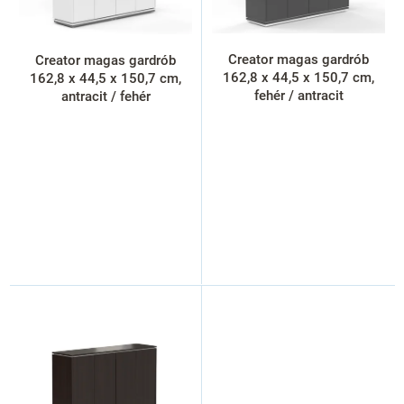
l
i
s
Creator magas gardrób
Creator magas gardrób
t
162,8 x 44,5 x 150,7 cm,
162,8 x 44,5 x 150,7 cm,
á
fehér / antracit
antracit / fehér
j
a