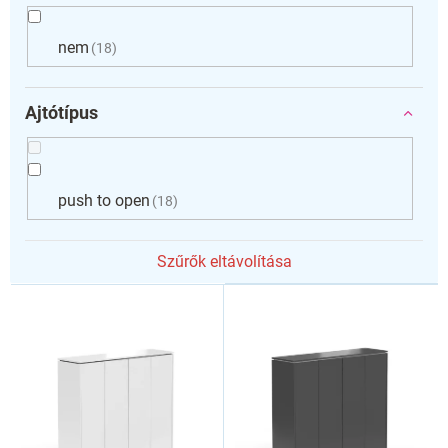
nem
18
Ajtótípus
push to open
18
Szűrők eltávolítása
T
e
r
m
é
k
e
k