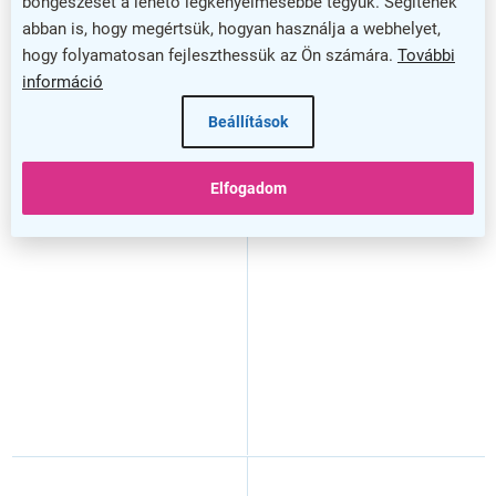
böngészését a lehető legkényelmesebbé tegyük. Segítenek
abban is, hogy megértsük, hogyan használja a webhelyet,
hogy folyamatosan fejleszthessük az Ön számára.
További
információ
Beállítások
Creator magas gardrób
Creator magas gardrób
Elfogadom
202,2 x 44,5 x 150,7 cm,
202,2 x 44,5 x 150,7 cm,
antracit / fehér
fehér / antracit