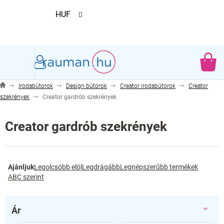
Ugrás
HUF
a
fő
tartalomhoz
KO
Irodabútorok
Design bútorok
Creator irodabútorok
Creator
szekrények
Creator gardrób szekrények
Creator gardrób szekrények
T
Ajánljuk
Legolcsóbb elöl
Legdrágább
Legnépszerűbb termékek
e
ABC szerint
r
m
é
Ár
k