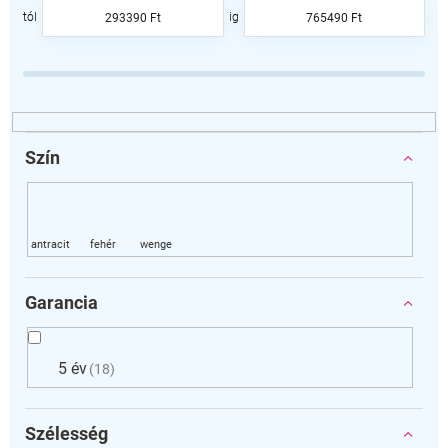
e
293390
Ft
765490
Ft
k
r
e
n
d
e
z
Szín
é
s
e
Garancia
5 év
18
Szélesség