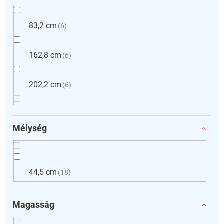
83,2 cm
6
162,8 cm
6
202,2 cm
6
Mélység
44,5 cm
18
Magasság