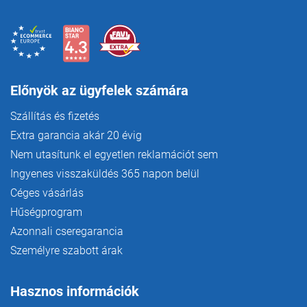
e
m
e
i
Előnyök az ügyfelek számára
Szállítás és fizetés
Extra garancia akár 20 évig
Nem utasítunk el egyetlen reklamációt sem
Ingyenes visszaküldés 365 napon belül
Céges vásárlás
Hűségprogram
Azonnali cseregarancia
Személyre szabott árak
Hasznos információk