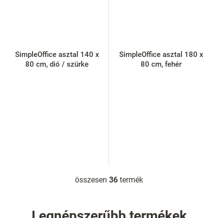
SimpleOffice asztal 140 x
SimpleOffice asztal 180 x
80 cm, dió / szürke
80 cm, fehér
összesen
36
termék
L
i
s
t
Legnépszerűbb termékek