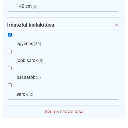
140 cm
6
Íróasztal kialakítása
egyenes
36
jobb sarok
5
bal sarok
5
sarok
2
Szűrők eltávolítása
T
e