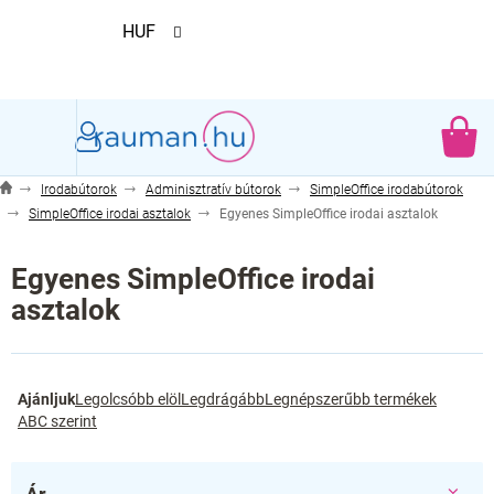
Ugrás
HUF
a
fő
tartalomhoz
KO
Irodabútorok
Adminisztratív bútorok
SimpleOffice irodabútorok
SimpleOffice irodai asztalok
Egyenes SimpleOffice irodai asztalok
Egyenes SimpleOffice irodai
asztalok
T
Ajánljuk
Legolcsóbb elöl
Legdrágább
Legnépszerűbb termékek
e
ABC szerint
r
m
é