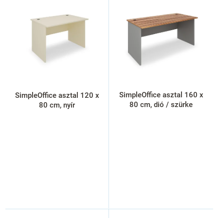
r
m
é
k
e
k
l
i
s
SimpleOffice asztal 160 x
SimpleOffice asztal 120 x
t
80 cm, dió / szürke
80 cm, nyír
á
j
a