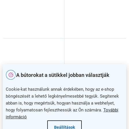
A bútorokat a sütikkel jobban választják
Cookie-kat használunk annak érdekében, hogy az e-shop
böngészését a lehető legkényelmesebbé tegyük. Segítenek
abban is, hogy megértsük, hogyan használja a webhelyet,
SimpleOffice asztal 160 x
SimpleOffice asztal 180 x
hogy folyamatosan fejleszthessük az Ön számára.
További
80 cm, világos tölgy /
80 cm, cseresznye
szürke
információ
Beállítások