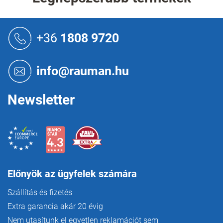
a
i
r
L
á
á
+36
1808 9720
n
b
y
l
í
é
info@rauman.hu
t
c
á
s
Newsletter
e
l
e
m
e
i
Előnyök az ügyfelek számára
Szállítás és fizetés
Extra garancia akár 20 évig
Nem utasítunk el egyetlen reklamációt sem