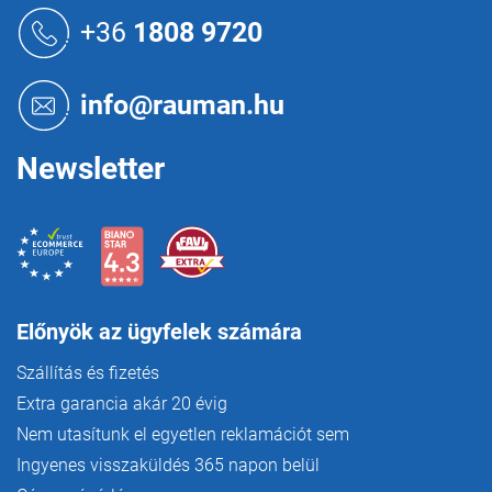
í
á
+36
1808 9720
t
b
á
l
s
é
e
info@rauman.hu
c
l
e
m
Newsletter
e
i
Előnyök az ügyfelek számára
Szállítás és fizetés
Extra garancia akár 20 évig
Nem utasítunk el egyetlen reklamációt sem
Ingyenes visszaküldés 365 napon belül