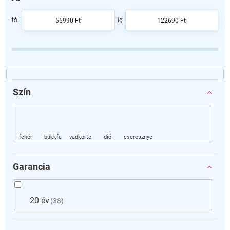
k
e
55990
Ft
122690
Ft
k
r
e
n
d
e
z
Szín
é
s
e
Garancia
20 év
38