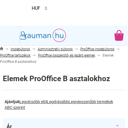
Ugrás
HUF
a
fő
tartalomhoz
KO
Irodabútorok
Adminisztratív bútorok
ProOffice irodabútorok
ProOffice tartozékok
ProOffice összekötő- és lezáró elemek
Elemek
ProOffice B asztalokhoz
Elemek ProOffice B asztalokhoz
T
Ajánljuk
Legolcsóbb elöl
Legdrágább
Legnépszerűbb termékek
e
ABC szerint
r
m
é
Ár