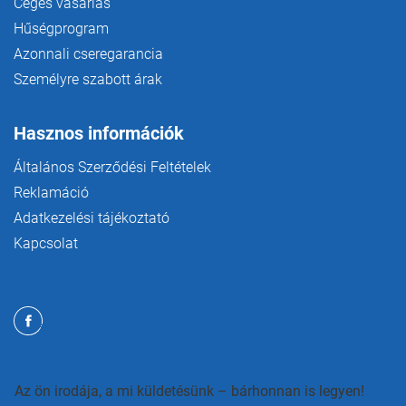
Céges vásárlás
Hűségprogram
Azonnali cseregarancia
Személyre szabott árak
Hasznos információk
Általános Szerződési Feltételek
Reklamáció
Adatkezelési tájékoztató
Kapcsolat
Az ön irodája, a mi küldetésünk – bárhonnan is legyen!