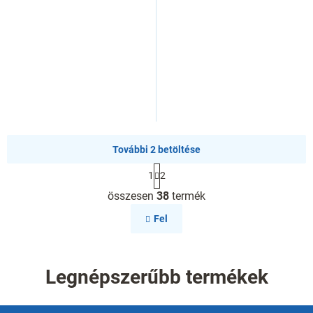
További 2 betöltése
L
1
2
a
L
p
összesen
38
termék
i
o
s
z
Fel
á
t
s
a
i
r
Legnépszerűbb termékek
á
n
y
L