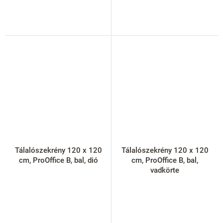
Tálalószekrény 120 x 120
Tálalószekrény 120 x 120
cm, ProOffice B, bal, dió
cm, ProOffice B, bal,
vadkörte