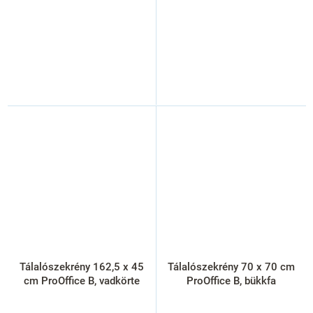
Tálalószekrény 162,5 x 45
Tálalószekrény 70 x 70 cm
cm ProOffice B, vadkörte
ProOffice B, bükkfa