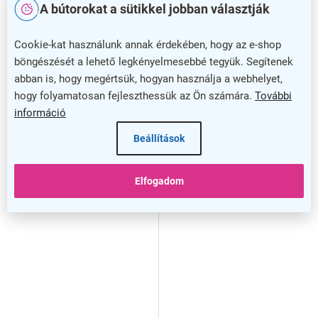
A bútorokat a sütikkel jobban választják
Cookie-kat használunk annak érdekében, hogy az e-shop
böngészését a lehető legkényelmesebbé tegyük. Segítenek
abban is, hogy megértsük, hogyan használja a webhelyet,
hogy folyamatosan fejleszthessük az Ön számára.
További
információ
Beállítások
Tálaló 160 x 45 cm
Tálaló 162,5 x 45 cm
Elfogadom
ProOffice B, fehér
ProOffice B, fehér