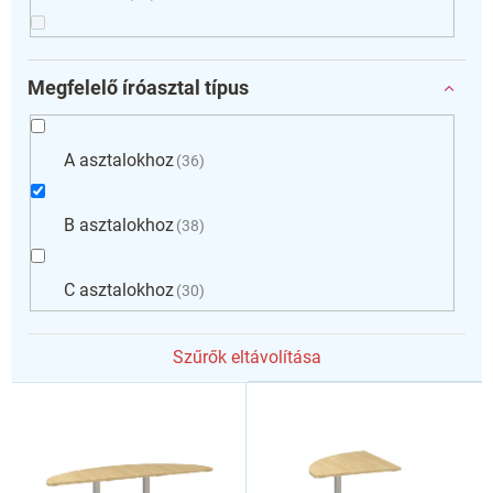
Megfelelő íróasztal típus
A asztalokhoz
36
B asztalokhoz
38
C asztalokhoz
30
Szűrők eltávolítása
T
e
r
m
é