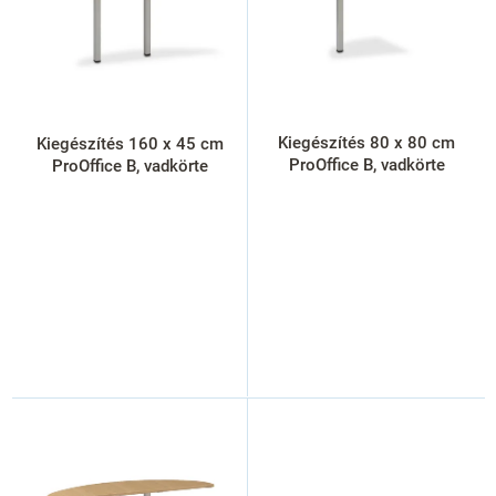
k
e
k
l
i
s
Kiegészítés 80 x 80 cm
Kiegészítés 160 x 45 cm
t
ProOffice B, vadkörte
ProOffice B, vadkörte
á
j
a