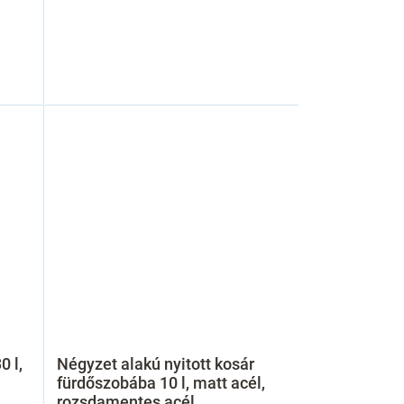
0 l,
Négyzet alakú nyitott kosár
fürdőszobába 10 l, matt acél,
rozsdamentes acél