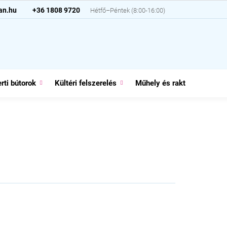
an.hu
+36 1808 9720
rti bútorok
Kültéri felszerelés
Műhely és raktár
Házt