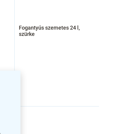
Fogantyús szemetes 24 l,
szürke