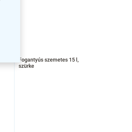
y
Fogantyús szemetes 15 l,
szürke