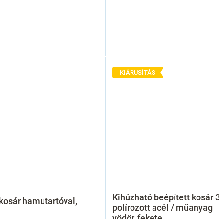
KIÁRUSÍTÁS
Kihúzható beépített kosár 3
kosár hamutartóval,
polírozott acél / műanyag
vödör, fekete