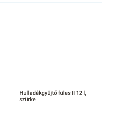
Hulladékgyűjtő füles II 12 l,
szürke