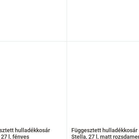
ztett hulladékkosár
Függesztett hulladékkosár
 27 l, fényes
Stella, 27 l, matt rozsdame