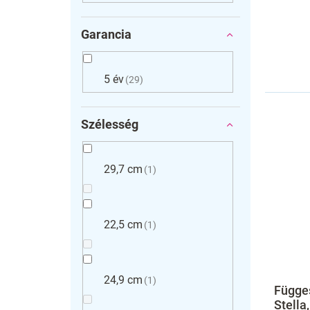
Garancia
5 év
29
Szélesség
29,7 cm
1
22,5 cm
1
24,9 cm
1
Függes
Stella,