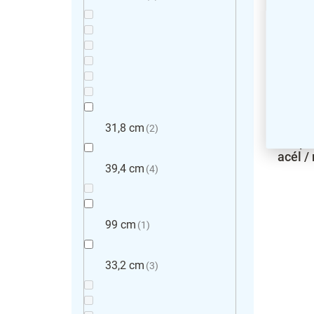
31,8 cm
2
Beépít
acél /
39,4 cm
4
99 cm
1
33,2 cm
3