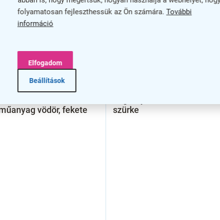
abban is, hogy megértsük, hogyan használja a webhelyet, hog
folyamatosan fejleszthessük az Ön számára.
További
információ
Elfogadom
Beállítások
ett kosár 10 l, krómozott
Fogantyús szemetes 12 l,
 műanyag vödör, fekete
szürke