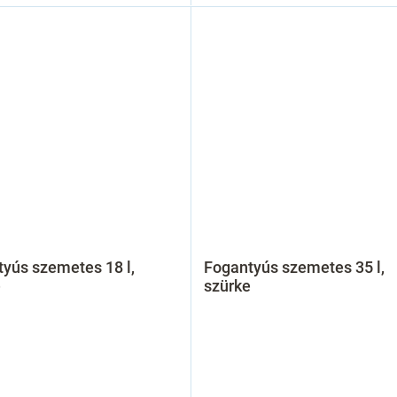
yús szemetes 18 l,
Fogantyús szemetes 35 l,
e
szürke