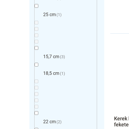
25 cm
1
15,7 cm
3
18,5 cm
1
Kerek 
22 cm
2
fekete