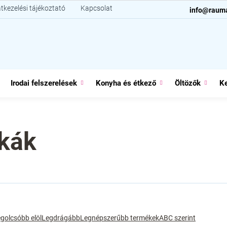
tkezelési tájékoztató
Kapcsolat
info@raum
Irodai felszerelések
Konyha és étkező
Öltözők
Ke
ukák
golcsóbb elöl
Legdrágább
Legnépszerűbb termékek
ABC szerint