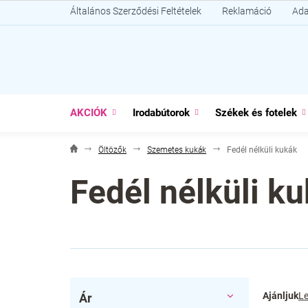
Ugrás
Általános Szerződési Feltételek
Reklamáció
Ada
a
fő
tartalomhoz
AKCIÓK
Irodabútorok
Székek és fotelek
Öltözők
Szemetes kukák
Fedél nélküli kukák
Fedél nélküli k
O
T
Ajánljuk
Le
Ár
l
e