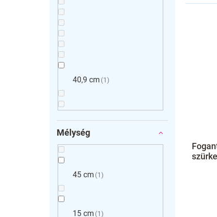
40,9 cm
1
Mélység
Fogant
szürk
45 cm
1
15 cm
1