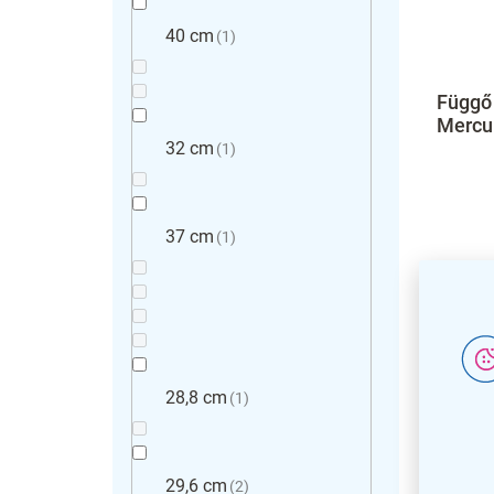
40 cm
1
Függő 
Mercur
32 cm
1
37 cm
1
28,8 cm
1
29,6 cm
2