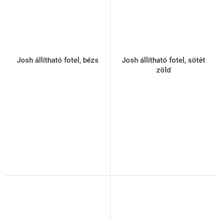
Josh állítható fotel, bézs
Josh állítható fotel, sötét
zöld