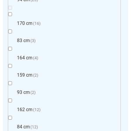
170 cm
16
83 cm
3
164 cm
4
159 cm
2
93 cm
2
162 cm
12
84 cm
12