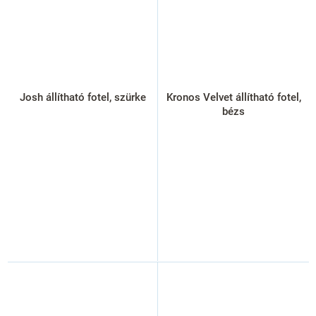
Josh állítható fotel, szürke
Kronos Velvet állítható fotel,
bézs