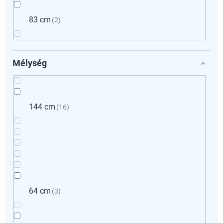
83 cm
2
Mélység
144 cm
16
64 cm
3