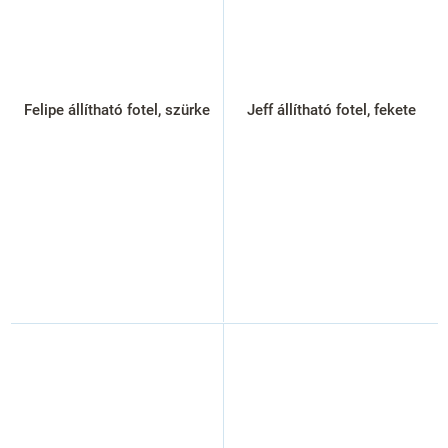
Felipe állítható fotel, szürke
Jeff állítható fotel, fekete