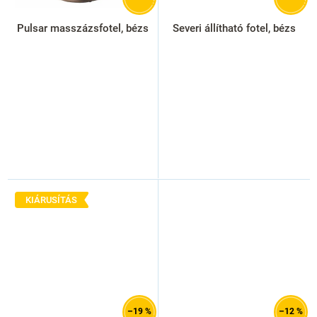
Pulsar masszázsfotel, bézs
Severi állítható fotel, bézs
KIÁRUSÍTÁS
–19 %
–12 %