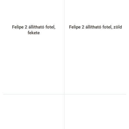
Felipe 2 állítható fotel,
Felipe 2 állítható fotel, zöld
fekete