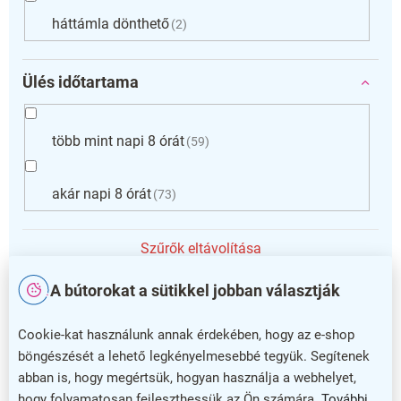
háttámla dönthető
2
Ülés időtartama
több mint napi 8 órát
59
akár napi 8 órát
73
Szűrők eltávolítása
T
A bútorokat a sütikkel jobban választják
e
ÚJDONSÁG
ÚJDONSÁG
r
1+1 INGYEN
1+1 INGYEN
m
Cookie-kat használunk annak érdekében, hogy az e-shop
é
böngészését a lehető legkényelmesebbé tegyük. Segítenek
k
abban is, hogy megértsük, hogyan használja a webhelyet,
e
hogy folyamatosan fejleszthessük az Ön számára.
További