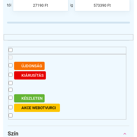
e
27190
Ft
573390
Ft
k
r
e
n
d
e
z
é
s
ÚJDONSÁG
e
KIÁRUSÍTÁS
KÉSZLETEN
AKCE WEBOTVURCI
Szín