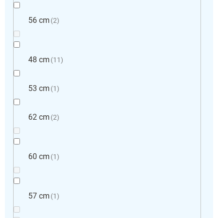
56 cm
2
48 cm
11
53 cm
1
62 cm
2
60 cm
1
57 cm
1