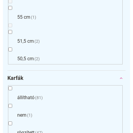
55 cm
1
51,5 cm
2
50,5 cm
2
Karfák
állítható
81
nem
1
rögzített
47