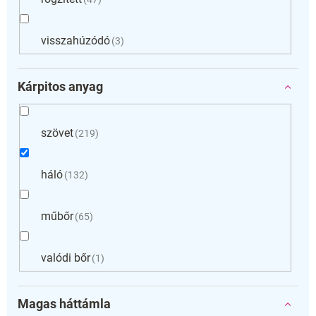
visszahúzódó
3
Kárpitos anyag
szövet
219
háló
132
műbőr
65
valódi bőr
1
Magas háttámla