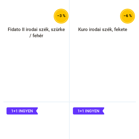
–3 %
–6 %
Fidato II irodai szék, szürke
Kuro irodai szék, fekete
/ fehér
1+1 INGYEN
1+1 INGYEN