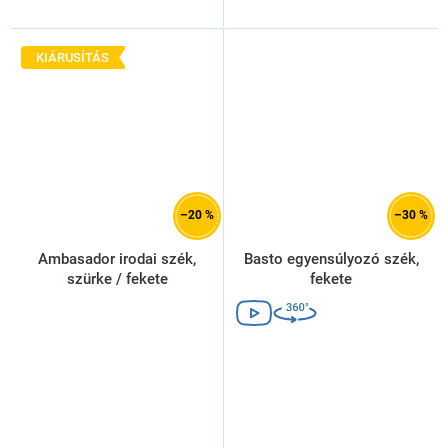
KIÁRUSÍTÁS
–20 %
–30 %
Ambasador irodai szék,
Basto egyensúlyozó szék,
szürke / fekete
fekete