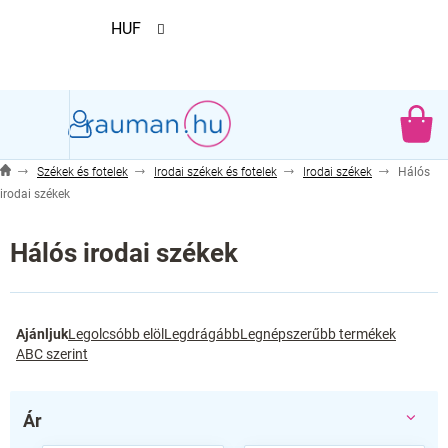
Ugrás
HUF
a
fő
tartalomhoz
KO
Székek és fotelek
Irodai székek és fotelek
Irodai székek
Hálós
irodai székek
Hálós irodai székek
T
Ajánljuk
Legolcsóbb elöl
Legdrágább
Legnépszerűbb termékek
e
ABC szerint
r
m
é
Ár
k