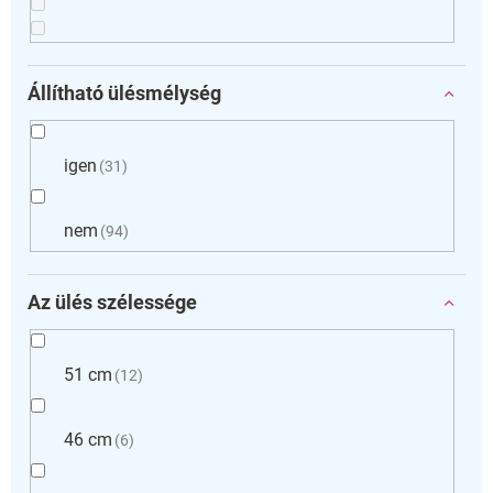
Állítható ülésmélység
igen
31
nem
94
Az ülés szélessége
51 cm
12
46 cm
6