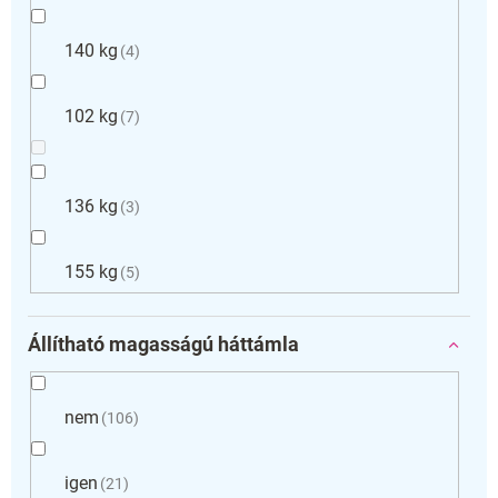
140 kg
4
102 kg
7
136 kg
3
155 kg
5
Állítható magasságú háttámla
nem
106
igen
21