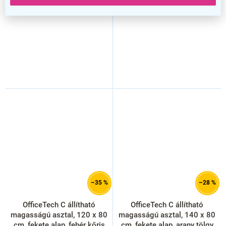
–35 %
–28 %
OfficeTech C állítható
OfficeTech C állítható
magasságú asztal, 120 x 80
magasságú asztal, 140 x 80
cm, fekete alap, fehér kőris
cm, fekete alap, arany tölgy