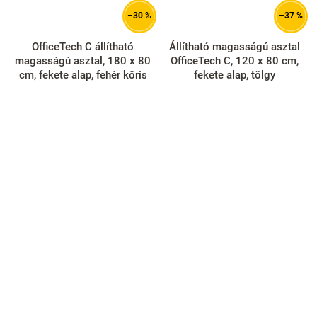
–30 %
–37 %
OfficeTech C állítható
Állítható magasságú asztal
magasságú asztal, 180 x 80
OfficeTech C, 120 x 80 cm,
cm, fekete alap, fehér kőris
fekete alap, tölgy