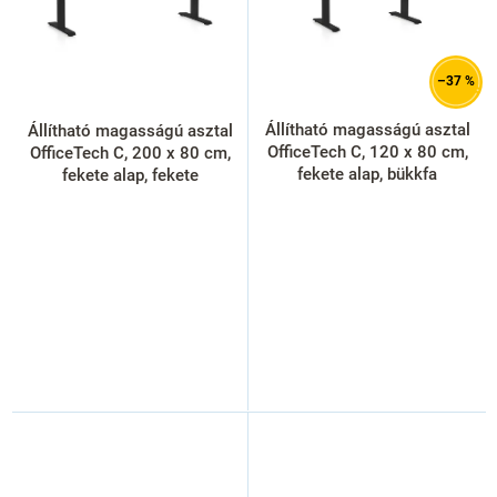
k
e
k
l
–37 %
i
s
Állítható magasságú asztal
Állítható magasságú asztal
t
OfficeTech C, 120 x 80 cm,
OfficeTech C, 200 x 80 cm,
á
fekete alap, bükkfa
fekete alap, fekete
j
a