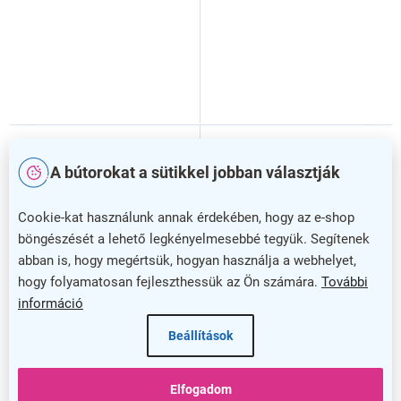
A bútorokat a sütikkel jobban választják
Cookie-kat használunk annak érdekében, hogy az e-shop
böngészését a lehető legkényelmesebbé tegyük. Segítenek
abban is, hogy megértsük, hogyan használja a webhelyet,
hogy folyamatosan fejleszthessük az Ön számára.
További
–33 %
–36 %
információ
Állítható magasságú asztal
OfficeTech C állítható
Beállítások
OfficeTech C, 180 x 80 cm,
magasságú asztal, 120 x 80
fekete alap, tölgy
cm, fekete alap, craft tölgy
Elfogadom