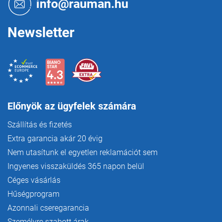
e
info@rauman.hu
c
l
e
m
Newsletter
e
i
Előnyök az ügyfelek számára
Szállítás és fizetés
Extra garancia akár 20 évig
Nem utasítunk el egyetlen reklamációt sem
Ingyenes visszaküldés 365 napon belül
Céges vásárlás
Hűségprogram
Azonnali cseregarancia
Személyre szabott árak