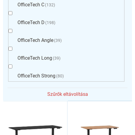
OfficeTech C
132
OfficeTech D
198
OfficeTech Angle
39
OfficeTech Long
39
OfficeTech Strong
80
Szűrők eltávolítása
T
e
r
m
é