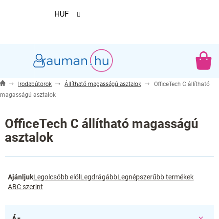
Ugrás
HUF
a
fő
tartalomhoz
KO
Irodabútorok
Állítható magasságú asztalok
OfficeTech C állítható
magasságú asztalok
OfficeTech C állítható magasságú
asztalok
T
Ajánljuk
Legolcsóbb elöl
Legdrágább
Legnépszerűbb termékek
e
ABC szerint
r
m
é