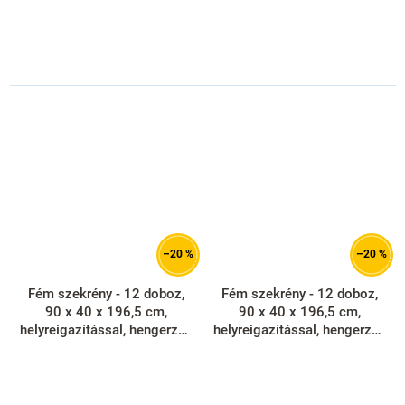
–20 %
–20 %
Fém szekrény - 12 doboz,
Fém szekrény - 12 doboz,
90 x 40 x 196,5 cm,
90 x 40 x 196,5 cm,
helyreigazítással, hengerzár,
helyreigazítással, hengerzár,
sárga - ral 1023
zöld - ral 6033