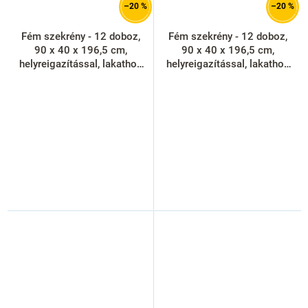
–20 %
–20 %
Fém szekrény - 12 doboz,
Fém szekrény - 12 doboz,
90 x 40 x 196,5 cm,
90 x 40 x 196,5 cm,
helyreigazítással, lakathoz
helyreigazítással, lakathoz
zár, kék - ral 5012
zár, piros - ral 3000