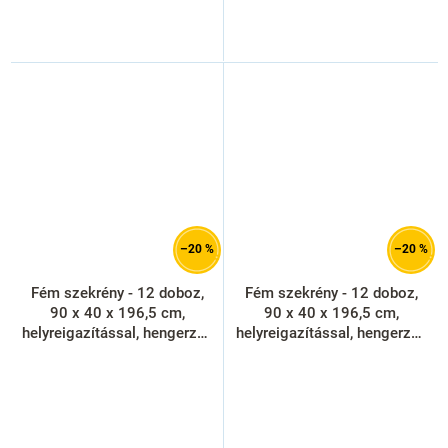
–20 %
–20 %
Fém szekrény - 12 doboz,
Fém szekrény - 12 doboz,
90 x 40 x 196,5 cm,
90 x 40 x 196,5 cm,
helyreigazítással, hengerzár,
helyreigazítással, hengerzár,
antracit - ral 7016
narancs - ral 2004