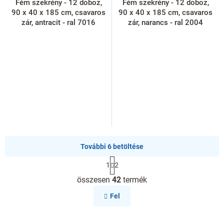
Fém szekrény - 12 doboz,
Fém szekrény - 12 doboz,
90 x 40 x 185 cm, csavaros
90 x 40 x 185 cm, csavaros
zár, antracit - ral 7016
zár, narancs - ral 2004
További 6 betöltése
L
1
2
a
L
p
összesen
42
termék
i
o
s
z
Fel
á
t
s
a
i