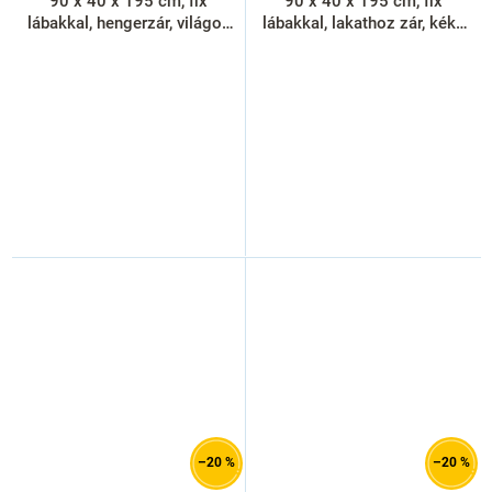
90 x 40 x 195 cm, fix
90 x 40 x 195 cm, fix
lábakkal, hengerzár, világos
lábakkal, lakathoz zár, kék -
szürke - ral 7035
ral 5012
–20 %
–20 %