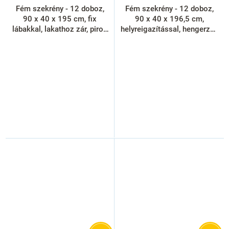
Fém szekrény - 12 doboz,
Fém szekrény - 12 doboz,
90 x 40 x 195 cm, fix
90 x 40 x 196,5 cm,
lábakkal, lakathoz zár, piros
helyreigazítással, hengerzár,
- ral 3000
kék - ral 5012