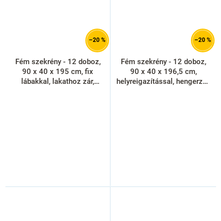
–20 %
–20 %
Fém szekrény - 12 doboz,
Fém szekrény - 12 doboz,
90 x 40 x 195 cm, fix
90 x 40 x 196,5 cm,
lábakkal, lakathoz zár,
helyreigazítással, hengerzár,
világos szürke - ral 7035
piros - ral 3000