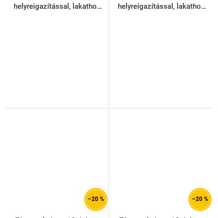
helyreigazítással, lakathoz
helyreigazítással, lakathoz
zár, sárga - ral 1023
zár, zöld - ral 6033
–20 %
–20 %