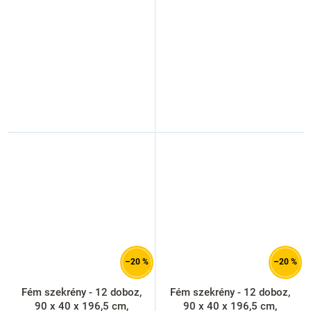
zár, antracit - ral 7016
zár, narancs - ral 2004
–20 %
–20 %
Fém szekrény - 12 doboz,
Fém szekrény - 12 doboz,
90 x 40 x 196,5 cm,
90 x 40 x 196,5 cm,