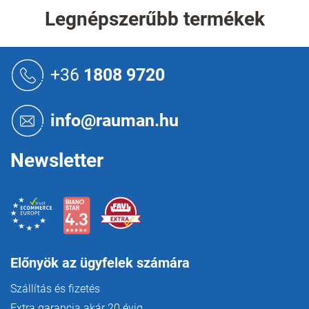
r
Legnépszerűbb termékek
á
n
y
L
í
á
+36
1808 9720
t
b
á
l
s
é
e
info@rauman.hu
c
l
e
m
Newsletter
e
i
Előnyök az ügyfelek számára
Szállítás és fizetés
Extra garancia akár 20 évig