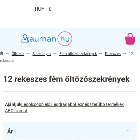
Ugrás
HUF
a
fő
tartalomhoz
KO
Öltözők
Szekrények
Fém öltözőszekrények
Rekeszes
12
rekeszes
12 rekeszes fém öltözőszekrények
T
Ajánljuk
Legolcsóbb elöl
Legdrágább
Legnépszerűbb termékek
e
ABC szerint
r
m
é
Ár
k