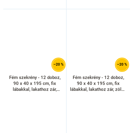
–20 %
–20 %
Fém szekrény - 12 doboz,
Fém szekrény - 12 doboz,
90 x 40 x 195 cm, fix
90 x 40 x 195 cm, fix
lábakkal, lakathoz zár,
lábakkal, lakathoz zár, zöld -
antracit - ral 7016
ral 6033