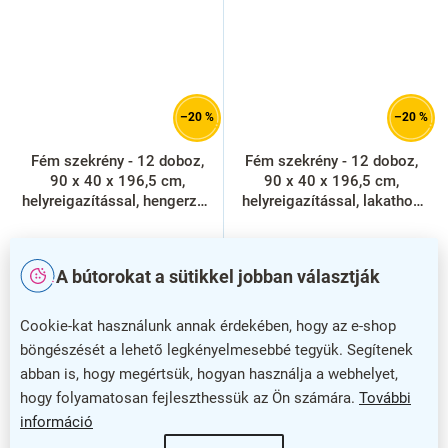
–20 %
–20 %
Fém szekrény - 12 doboz,
Fém szekrény - 12 doboz,
90 x 40 x 196,5 cm,
90 x 40 x 196,5 cm,
helyreigazítással, hengerzár,
helyreigazítással, lakathoz
világos szürke - ral 7035
zár, világos szürke - ral
7035
A bútorokat a sütikkel jobban választják
Cookie-kat használunk annak érdekében, hogy az e-shop
böngészését a lehető legkényelmesebbé tegyük. Segítenek
abban is, hogy megértsük, hogyan használja a webhelyet,
hogy folyamatosan fejleszthessük az Ön számára.
További
információ