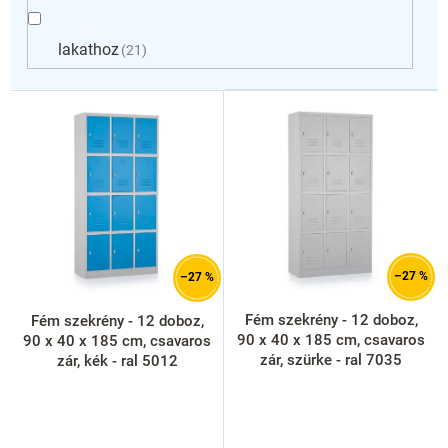
lakathoz
21
T
e
r
m
é
k
e
k
l
–27 %
–27 %
i
s
Fém szekrény - 12 doboz,
Fém szekrény - 12 doboz,
t
90 x 40 x 185 cm, csavaros
90 x 40 x 185 cm, csavaros
á
zár, szürke - ral 7035
zár, kék - ral 5012
j
a