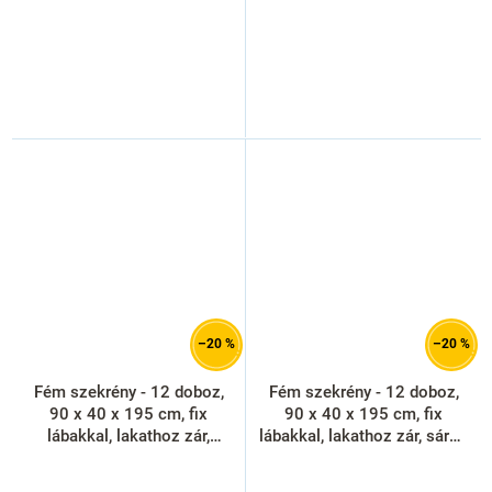
–20 %
–20 %
Fém szekrény - 12 doboz,
Fém szekrény - 12 doboz,
90 x 40 x 195 cm, fix
90 x 40 x 195 cm, fix
lábakkal, lakathoz zár,
lábakkal, lakathoz zár, sárga
narancs - ral 2004
- ral 1023