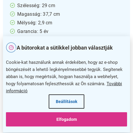
Szélesség: 29 cm
Magasság: 37,7 cm
Mélység: 2,9 cm
Garancia: 5 év
Ez az A4-es plexilap díszcsavarokkal tökéletes
A bútorokat a sütikkel jobban választják
választás, ha átlátszó, modern megjelenésű
megoldást keres az A4-es dokumentumok
Cookie-kat használunk annak érdekében, hogy az e-shop
bemutatásához vagy védelméhez. A plexilap kiváló
böngészését a lehető legkényelmesebbé tegyük. Segítenek
minőségű műanyagból készült, így tartós és
abban is, hogy megértsük, hogyan használja a webhelyet,
könnyen tisztítható.
hogy folyamatosan fejleszthessük az Ön számára.
További
információ
A díszcsavarok eleganciát és stabilitást
biztosítanak, miközben egyszerűvé teszik a lap
Beállítások
rögzítését és cseréjét. A termék ideális irodákba,
kiállításokra vagy akár otthoni használatra is, ahol
Elfogadom
fontos a látványos és rendezett megjelenítés.