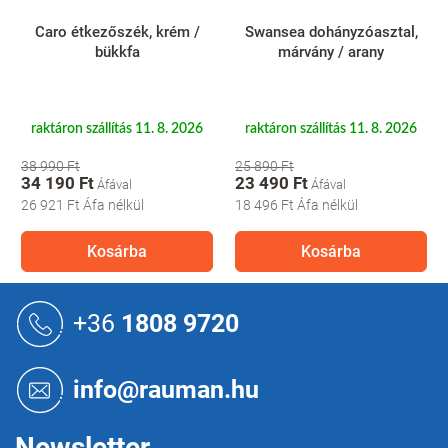
Caro étkezőszék, krém /
Swansea dohányzóasztal,
bükkfa
márvány / arany
raktáron szállítás 11. 8. 2026
raktáron szállítás 11. 8. 2026
38 990 Ft
25 890 Ft
34 190 Ft
23 490 Ft
26 921 Ft
Áfa nélkül
18 496 Ft
Áfa nélkül
Kosárba
Kosárba
L
á
+36
1808 9720
b
l
é
info@rauman.hu
c
Newsletter