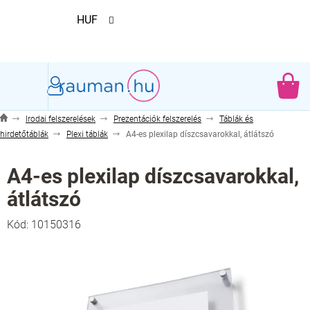
Ugrás
HUF
a
fő
tartalomhoz
KO
Irodai felszerelések
Prezentációk felszerelés
Táblák és
hirdetőtáblák
Plexi táblák
A4-es plexilap díszcsavarokkal, átlátszó
A4-es plexilap díszcsavarokkal,
átlátszó
Kód:
10150316