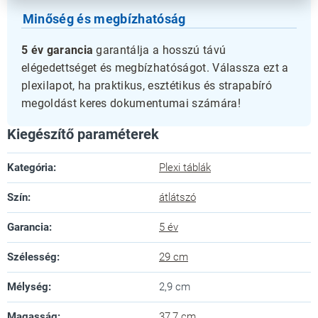
Minőség és megbízhatóság
5 év garancia
garantálja a hosszú távú
elégedettséget és megbízhatóságot. Válassza ezt a
plexilapot, ha praktikus, esztétikus és strapabíró
megoldást keres dokumentumai számára!
Kiegészítő paraméterek
Kategória
:
Plexi táblák
Szín
:
átlátszó
Garancia
:
5 év
Szélesség
:
29 cm
Mélység
:
2,9 cm
Magasság
:
37,7 cm