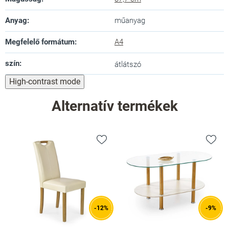
Anyag
:
műanyag
Megfelelő formátum
:
A4
szín
:
átlátszó
High-contrast mode
Alternatív termékek
-12%
-9%