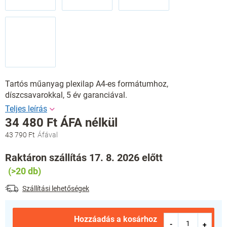
Tartós műanyag plexilap A4-es formátumhoz,
díszcsavarokkal, 5 év garanciával.
34 480 Ft ÁFA nélkül
43 790 Ft
Egységár:
Raktáron szállítás 17. 8. 2026 előtt
(>20 db)
Szállítási lehetőségek
Hozzáadás a kosárhoz