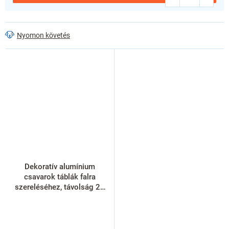
Nyomon követés
Dekoratív alumínium
csavarok táblák falra
szereléséhez, távolság 25
mm, alumínium