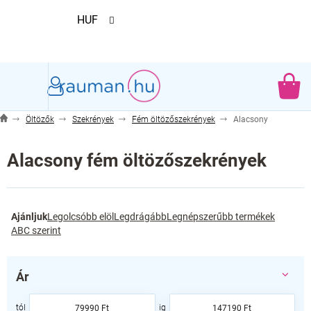
Ugrás
HUF
a
fő
tartalomhoz
KO
Öltözők
Szekrények
Fém öltözőszekrények
Alacsony
Alacsony fém öltözőszekrények
T
Ajánljuk
Legolcsóbb elöl
Legdrágább
Legnépszerűbb termékek
e
ABC szerint
r
m
é
Ár
k
e
79990
Ft
147190
Ft