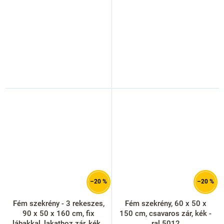
–20 %
–20 %
Fém szekrény - 3 rekeszes,
Fém szekrény, 60 x 50 x
90 x 50 x 160 cm, fix
150 cm, csavaros zár, kék -
lábakkal, lakathoz zár, kék -
ral 5012