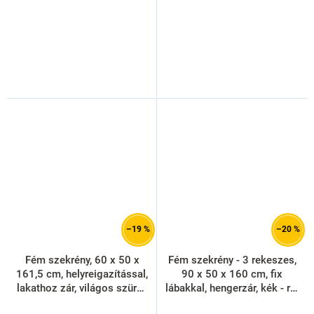
–19 %
–20 %
Fém szekrény, 60 x 50 x
Fém szekrény - 3 rekeszes,
161,5 cm, helyreigazítással,
90 x 50 x 160 cm, fix
lakathoz zár, világos szürke
lábakkal, hengerzár, kék - ral
- ral 7035
5012