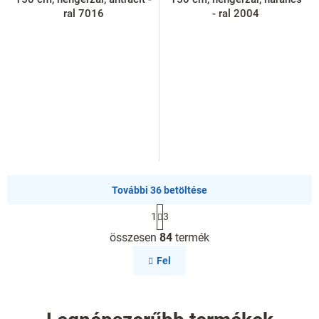
ral 7016
- ral 2004
További 36 betöltése
L
1
3
a
L
p
összesen
84
termék
i
o
s
z
Fel
á
t
s
a
i
r