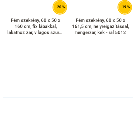
–20 %
–19 %
Fém szekrény, 60 x 50 x
Fém szekrény, 60 x 50 x
160 cm, fix lábakkal,
161,5 cm, helyreigazítással,
lakathoz zár, világos szürke
hengerzár, kék - ral 5012
- ral 7035