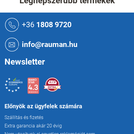
Legnépszerűbb termékek
á
n
y
L
í
á
+36
1808 9720
t
b
á
l
s
é
e
info@rauman.hu
c
l
e
m
Newsletter
e
i
Előnyök az ügyfelek számára
Szállítás és fizetés
Extra garancia akár 20 évig