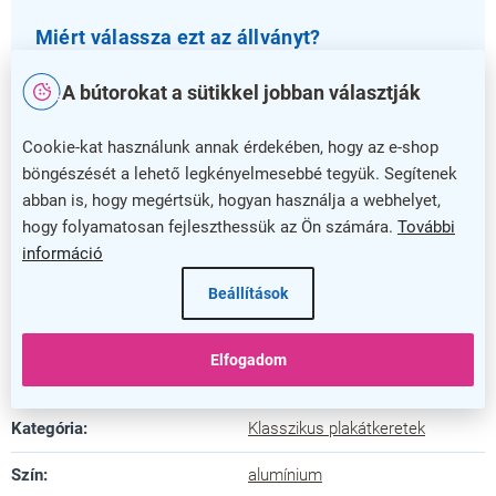
Miért válassza ezt az állványt?
Ez az állvány ideális választás mind üzleti, mind
A bútorokat a sütikkel jobban választják
rendezvény környezetben, ahol fontos a
professzionális megjelenés és a tartós kivitelezés. 5
Cookie-kat használunk annak érdekében, hogy az e-shop
év garancia mellett biztos lehet benne, hogy hosszú
böngészését a lehető legkényelmesebbé tegyük. Segítenek
távon is megbízható társ lesz bármilyen A1 méretű
abban is, hogy megértsük, hogyan használja a webhelyet,
plakát bemutatásában.
hogy folyamatosan fejleszthessük az Ön számára.
További
információ
Rendelje meg most, és emelje új szintre
Beállítások
kommunikációját ezzel a sokoldalú és esztétikus
plakáttartóval!
Elfogadom
Kiegészítő paraméterek
Kategória
:
Klasszikus plakátkeretek
Szín
:
alumínium