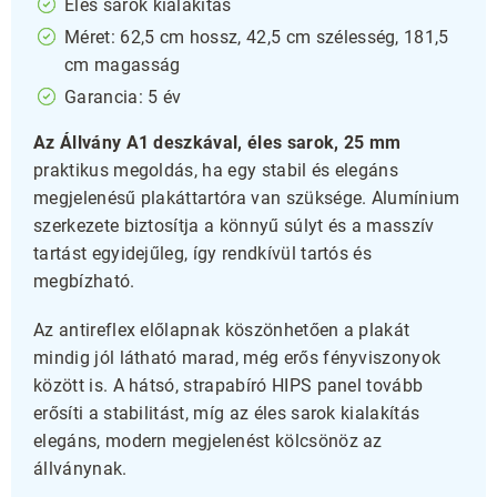
Éles sarok kialakítás
Méret: 62,5 cm hossz, 42,5 cm szélesség, 181,5
cm magasság
Garancia: 5 év
Az Állvány A1 deszkával, éles sarok, 25 mm
praktikus megoldás, ha egy stabil és elegáns
megjelenésű plakáttartóra van szüksége. Alumínium
szerkezete biztosítja a könnyű súlyt és a masszív
tartást egyidejűleg, így rendkívül tartós és
megbízható.
Az antireflex előlapnak köszönhetően a plakát
mindig jól látható marad, még erős fényviszonyok
között is. A hátsó, strapabíró HIPS panel tovább
erősíti a stabilitást, míg az éles sarok kialakítás
elegáns, modern megjelenést kölcsönöz az
állványnak.