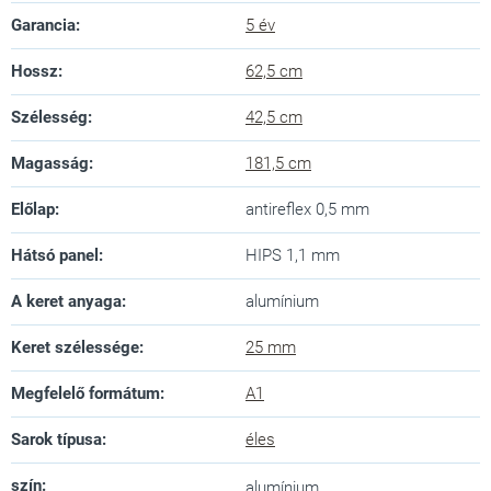
Garancia
:
5 év
Hossz
:
62,5 cm
Szélesség
:
42,5 cm
Magasság
:
181,5 cm
Előlap
:
antireflex 0,5 mm
Hátsó panel
:
HIPS 1,1 mm
A keret anyaga
:
alumínium
Keret szélessége
:
25 mm
Megfelelő formátum
:
A1
Sarok típusa
:
éles
szín
:
alumínium