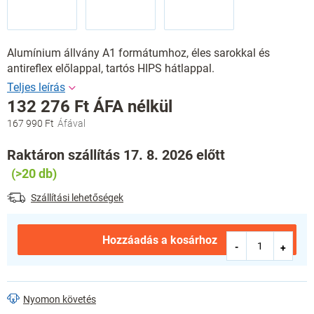
Alumínium állvány A1 formátumhoz, éles sarokkal és
antireflex előlappal, tartós HIPS hátlappal.
132 276 Ft ÁFA nélkül
167 990 Ft
Egységár:
Raktáron szállítás 17. 8. 2026 előtt
(>20 db)
Szállítási lehetőségek
Hozzáadás a kosárhoz
Nyomon követés