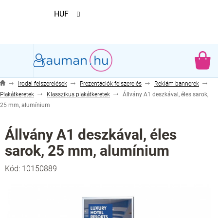
Ugrás
HUF
a
fő
tartalomhoz
KO
Irodai felszerelések
Prezentációk felszerelés
Reklám bannerek
Plakátkeretek
Klasszikus plakátkeretek
Állvány A1 deszkával, éles sarok,
25 mm, alumínium
Állvány A1 deszkával, éles
sarok, 25 mm, alumínium
Kód:
10150889