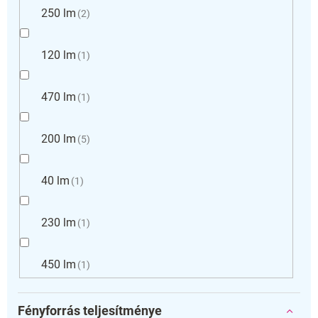
250 lm
2
120 lm
1
470 lm
1
200 lm
5
40 lm
1
230 lm
1
450 lm
1
Fényforrás teljesítménye