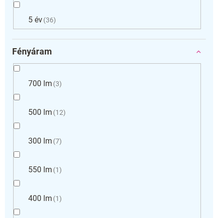
5 év
36
Fényáram
700 lm
3
500 lm
12
300 lm
7
550 lm
1
400 lm
1