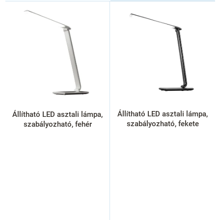
T
e
r
m
é
k
e
k
l
i
s
Állítható LED asztali lámpa,
Állítható LED asztali lámpa,
t
szabályozható, fekete
szabályozható, fehér
á
j
a