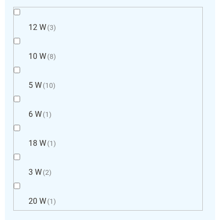
12 W
3
10 W
8
5 W
10
6 W
1
18 W
1
3 W
2
20 W
1