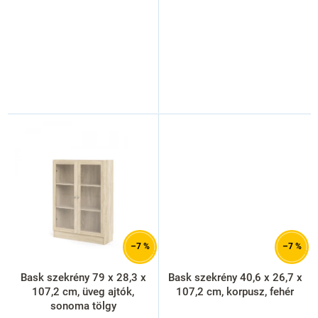
–7 %
–7 %
Bask szekrény 79 x 28,3 x
Bask szekrény 40,6 x 26,7 x
107,2 cm, üveg ajtók,
107,2 cm, korpusz, fehér
sonoma tölgy