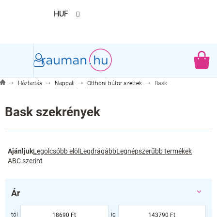
Ugrás
HUF
a
fő
tartalomhoz
KO
Háztartás
Nappali
Otthoni bútor szettek
Bask
Bask szekrények
T
Ajánljuk
Legolcsóbb elöl
Legdrágább
Legnépszerűbb termékek
e
ABC szerint
r
m
é
Ár
k
e
18690
Ft
143790
Ft