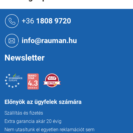
n
y
L
í
á
+36
1808 9720
t
b
á
l
s
é
e
info@rauman.hu
c
l
e
m
Newsletter
e
i
Előnyök az ügyfelek számára
Szállítás és fizetés
Extra garancia akár 20 évig
Nem utasítunk el egyetlen reklamációt sem