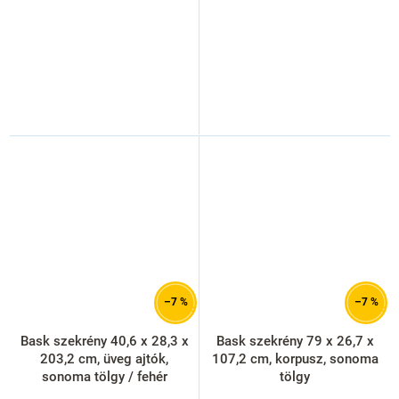
–7 %
–7 %
Bask szekrény 40,6 x 28,3 x
Bask szekrény 79 x 26,7 x
203,2 cm, üveg ajtók,
107,2 cm, korpusz, sonoma
sonoma tölgy / fehér
tölgy