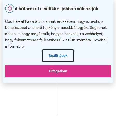
A bútorokat a sütikkel jobban választják
Cookie-kat használunk annak érdekében, hogy az e-shop
böngészését a lehető legkényelmesebbé tegyük. Segítenek
abban is, hogy megértsük, hogyan használja a webhelyet,
hogy folyamatosan fejleszthessük az Ön számára.
További
–7 %
–7 %
információ
Bask szekrény 79 x 28,3 x
Bask szekrényhez ajtók 39
Beállítások
203,2 cm, üveg ajtók,
x 95,7 cm üvegezett, fehér /
sonoma tölgy / fehér
átlátszó
Elfogadom