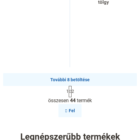
tölgy
További 8 betöltése
L
1
2
a
L
p
összesen
44
termék
i
o
s
z
Fel
á
t
s
a
i
r
Legnépszerűbb termékek
á