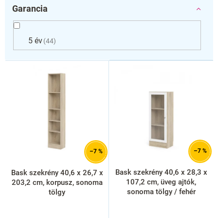
Garancia
5 év
44
T
e
r
m
é
k
e
k
l
–7 %
–7 %
i
s
Bask szekrény 40,6 x 28,3 x
Bask szekrény 40,6 x 26,7 x
t
107,2 cm, üveg ajtók,
203,2 cm, korpusz, sonoma
á
sonoma tölgy / fehér
tölgy
j
a