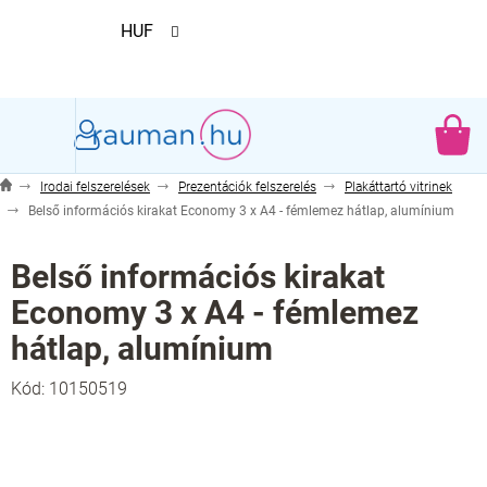
Ugrás
HUF
a
fő
tartalomhoz
KO
Irodai felszerelések
Prezentációk felszerelés
Plakáttartó vitrinek
Belső információs kirakat Economy 3 x A4 - fémlemez hátlap, alumínium
Belső információs kirakat
Economy 3 x A4 - fémlemez
hátlap, alumínium
Kód:
10150519