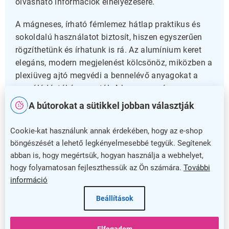
olvasható információk elhelyezésére.
A mágneses, írható fémlemez hátlap praktikus és
sokoldalú használatot biztosít, hiszen egyszerűen
rögzíthetünk és írhatunk is rá. Az alumínium keret
elegáns, modern megjelenést kölcsönöz, miközben a
plexiüveg ajtó megvédi a bennelévő anyagokat a
rongálódástól és a portól. A hengeres zár
biztonságossá teszi az információk megőrzését, így
A bútorokat a sütikkel jobban választják
csak az arra jogosultak férhetnek hozzá.
Cookie-kat használunk annak érdekében, hogy az e-shop
Üzleti hatékonyság és megbízhatóság
böngészését a lehető legkényelmesebbé tegyük. Segítenek
abban is, hogy megértsük, hogyan használja a webhelyet,
Ez az információs kirakat hosszú távon is
hogy folyamatosan fejleszthessük az Ön számára.
További
megbízható társa lesz üzleti vagy oktatási
információ
tevékenysége során. A tartós anyaghasználat és a
Beállítások
praktikus kialakítás biztosíték arra, hogy az
információk mindig rendezetten és láthatóan