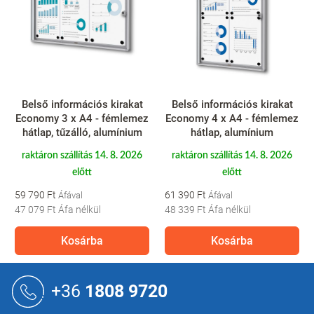
Belső információs kirakat
Belső információs kirakat
Economy 3 x A4 - fémlemez
Economy 4 x A4 - fémlemez
hátlap, tűzálló, alumínium
hátlap, alumínium
raktáron szállítás 14. 8. 2026
raktáron szállítás 14. 8. 2026
előtt
előtt
59 790 Ft
61 390 Ft
47 079 Ft
Áfa nélkül
48 339 Ft
Áfa nélkül
Kosárba
Kosárba
L
á
+36
1808 9720
b