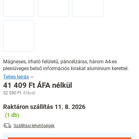
Mágneses, írható felületű, páncélzáras, három A4-es
plexiüveges belső információs kirakat alumínium kerettel.
41 409 Ft ÁFA nélkül
52 590 Ft
Egységár:
Raktáron szállítás 11. 8. 2026
(1 db)
Szállítási lehetőségek