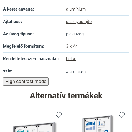
A keret anyaga
:
alumínium
Ajtótípus
:
szárnyas ajtó
Az üveg típusa
:
plexiüveg
Megfelelő formátum
:
3 x A4
Rendeltetésszerű használat
:
belső
szín
:
alumínium
High-contrast mode
Alternatív termékek