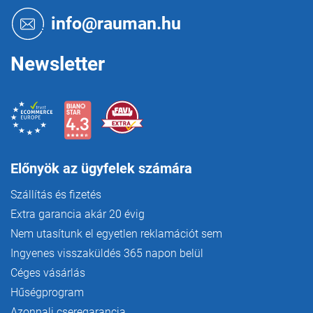
l
é
info@rauman.hu
c
Newsletter
Előnyök az ügyfelek számára
Szállítás és fizetés
Extra garancia akár 20 évig
Nem utasítunk el egyetlen reklamációt sem
Ingyenes visszaküldés 365 napon belül
Céges vásárlás
Hűségprogram
Azonnali cseregarancia