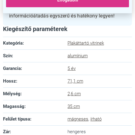
Elfogadom
legyenek kihelyezve. Válassza Ön is ezt a
funkcionális és esztétikus megoldást, hogy az
információátadás egyszerű és hatékony legyen!
Kiegészítő paraméterek
Kategória
:
Plakáttartó vitrinek
Szín
:
alumínium
Garancia
:
5 év
Hossz
:
71,1 cm
Mélység
:
2,6 cm
Magasság
:
35 cm
Felület típusa
:
mágneses
,
írható
Zár
:
hengeres