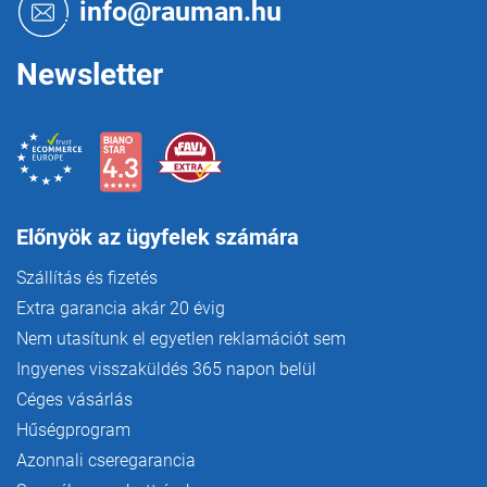
é
info@rauman.hu
c
Newsletter
Előnyök az ügyfelek számára
Szállítás és fizetés
Extra garancia akár 20 évig
Nem utasítunk el egyetlen reklamációt sem
Ingyenes visszaküldés 365 napon belül
Céges vásárlás
Hűségprogram
Azonnali cseregarancia