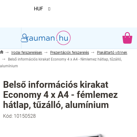
Ugrás
HUF
a
fő
tartalomhoz
KO
Irodai felszerelések
Prezentációk felszerelés
Plakáttartó vitrinek
Belső információs kirakat Economy 4 x A4 - fémlemez hátlap, tűzálló,
alumínium
Belső információs kirakat
Economy 4 x A4 - fémlemez
hátlap, tűzálló, alumínium
Kód:
10150528