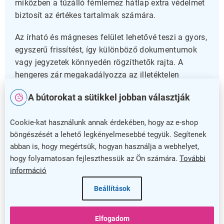
miközben a tűzálló fémlemez hátlap extra védelmet
biztosít az értékes tartalmak számára.
Az írható és mágneses felület lehetővé teszi a gyors,
egyszerű frissítést, így különböző dokumentumok
vagy jegyzetek könnyedén rögzíthetők rajta. A
hengeres zár megakadályozza az illetéktelen
hozzáférést, ezáltal növelve a tartalom biztonságát.
A bútorokat a sütikkel jobban választják
Könnyű és praktikus használat
Cookie-kat használunk annak érdekében, hogy az e-shop
böngészését a lehető legkényelmesebbé tegyük. Segítenek
Szárnyas ajtaja megkönnyíti a belső tartalom
abban is, hogy megértsük, hogyan használja a webhelyet,
cseréjét, így időt és energiát takaríthat meg.
hogy folyamatosan fejleszthessük az Ön számára.
További
Kompakt mérete miatt tökéletes választás irodákba,
információ
iskolákba vagy közösségi helyiségekbe, ahol fontos
az áttekinthető és rendezett információközlés.
Beállítások
Válassza ezt a megbízható, hosszú távon
használható információs kirakatot, amely minden
Elfogadom