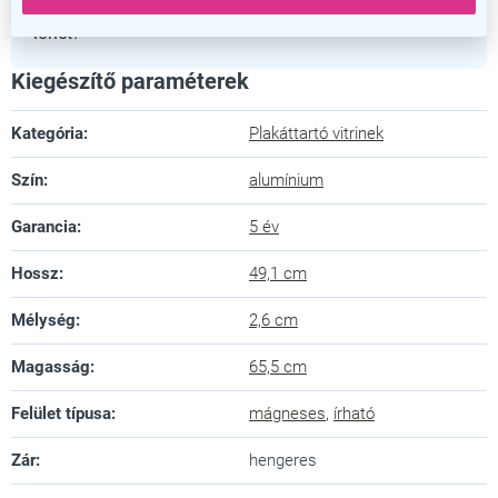
beltéri helyiség stílusos és praktikus kiegészítője
lehet!
Kiegészítő paraméterek
Kategória
:
Plakáttartó vitrinek
Szín
:
alumínium
Garancia
:
5 év
Hossz
:
49,1 cm
Mélység
:
2,6 cm
Magasság
:
65,5 cm
Felület típusa
:
mágneses
,
írható
Zár
:
hengeres