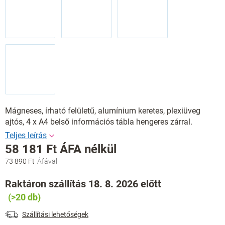
Mágneses, írható felületű, alumínium keretes, plexiüveg
ajtós, 4 x A4 belső információs tábla hengeres zárral.
58 181 Ft ÁFA nélkül
73 890 Ft
Egységár:
Raktáron szállítás 18. 8. 2026 előtt
(>20 db)
Szállítási lehetőségek