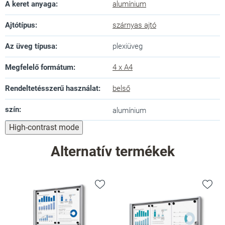
A keret anyaga
:
alumínium
Ajtótípus
:
szárnyas ajtó
Az üveg típusa
:
plexiüveg
Megfelelő formátum
:
4 x A4
Rendeltetésszerű használat
:
belső
szín
:
alumínium
High-contrast mode
Alternatív termékek