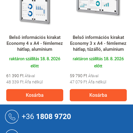
Belső információs kirakat
Belső információs kirakat
Bel
conomy 4 x A4 - fémlemez
Economy 3 x A4 - fémlemez
E
hátlap, alumínium
hátlap, tűzálló, alumínium
hát
raktáron szállítás 18. 8. 2026
raktáron szállítás 18. 8. 2026
rak
előtt
előtt
1 390 Ft
59 790 Ft
106 
8 339 Ft
Áfa nélkül
47 079 Ft
Áfa nélkül
84 0
Kosárba
Kosárba
L
á
+36
1808 9720
b
l