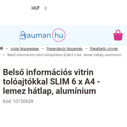
Ugrás
HUF
a
fő
tartalomhoz
KO
Irodai felszerelések
Prezentációk felszerelés
Plakáttartó vitrinek
Belső információs vitrin tolóajtókkal SLIM 6 x A4 - lemez hátlap, alumínium
Belső információs vitrin
tolóajtókkal SLIM 6 x A4 -
lemez hátlap, alumínium
Kód:
10150639