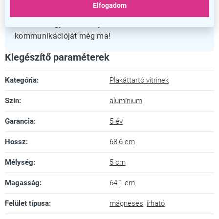
Elfogadom
anyagok hosszú távon gondoskodnak a használati
értékről. Tegye hatékonyabbá belső
kommunikációját még ma!
Kiegészítő paraméterek
Kategória
:
Plakáttartó vitrinek
Szín
:
alumínium
Garancia
:
5 év
Hossz
:
68,6 cm
Mélység
:
5 cm
Magasság
:
64,1 cm
Felület típusa
:
mágneses
,
írható