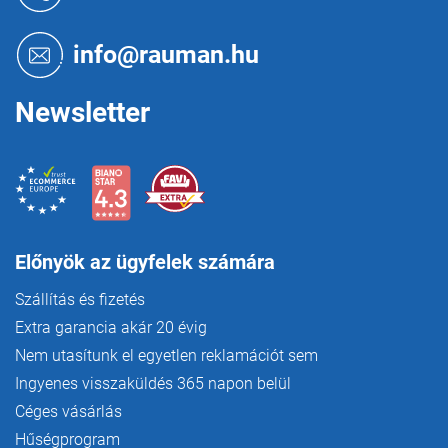
b
l
é
info@rauman.hu
c
Newsletter
Előnyök az ügyfelek számára
Szállítás és fizetés
Extra garancia akár 20 évig
Nem utasítunk el egyetlen reklamációt sem
Ingyenes visszaküldés 365 napon belül
Céges vásárlás
Hűségprogram