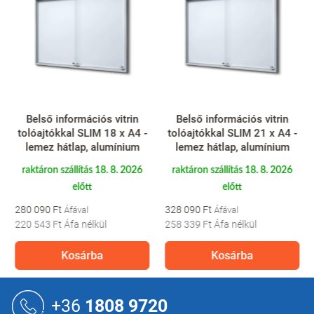
Belső információs vitrin
Belső információs vitrin
tolóajtókkal SLIM 18 x A4 -
tolóajtókkal SLIM 21 x A4 -
lemez hátlap, alumínium
lemez hátlap, alumínium
raktáron szállítás 18. 8. 2026
raktáron szállítás 18. 8. 2026
előtt
előtt
280 090 Ft
328 090 Ft
220 543 Ft
Áfa nélkül
258 339 Ft
Áfa nélkül
Kosárba
Kosárba
L
á
+36
1808 9720