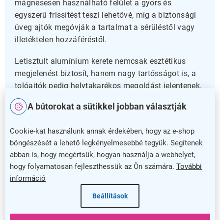
mágnesesen használható felület a gyors és
egyszerű frissítést teszi lehetővé, míg a biztonsági
üveg ajtók megóvják a tartalmat a sérüléstől vagy
illetéktelen hozzáféréstől.
Letisztult alumínium kerete nemcsak esztétikus
megjelenést biztosít, hanem nagy tartósságot is, a
tolóajtók pedig helytakarékos megoldást jelentenek.
A hengeres zár növeli a biztonságot, miközben
A bútorokat a sütikkel jobban választják
könnyű hozzáférést enged. Ez a vitrin tökéletes
megoldás irodákban, közintézményekben vagy
Cookie-kat használunk annak érdekében, hogy az e-shop
oktatási létesítményekben.
böngészését a lehető legkényelmesebbé tegyük. Segítenek
abban is, hogy megértsük, hogyan használja a webhelyet,
Rendezze el információit egyszerűen és
hogy folyamatosan fejleszthessük az Ön számára.
További
megbízhatóan!
információ
Válassza a Belső információs vitrint, és biztosítsa,
Beállítások
hogy minden fontos üzenet rendezett és védett
helyen legyen. A praktikus kialakítás és a minőségi