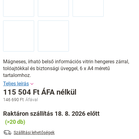
Mágneses, írható belső információs vitrin hengeres zárral,
tolóajtókkal és biztonsági üveggel, 6 x A4 méretű
tartalomhoz.
115 504 Ft ÁFA nélkül
146 690 Ft
Egységár:
Raktáron szállítás 18. 8. 2026 előtt
(>20 db)
Szállítási lehetőségek