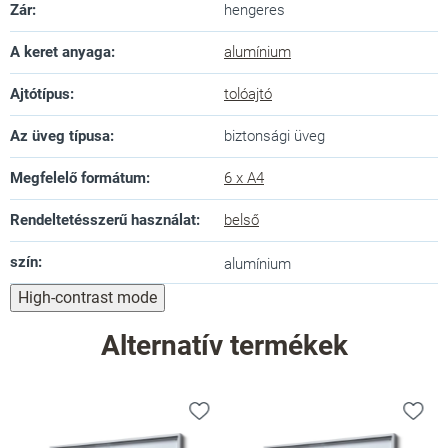
Zár
:
hengeres
A keret anyaga
:
alumínium
Ajtótípus
:
tolóajtó
Az üveg típusa
:
biztonsági üveg
Megfelelő formátum
:
6 x A4
Rendeltetésszerű használat
:
belső
szín
:
alumínium
High-contrast mode
Alternatív termékek