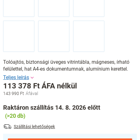
Tolóajtós, biztonsági üveges vitrintábla, mágneses, írható
felülettel, hat A4-es dokumentumnak, alumínium kerettel.
113 378 Ft ÁFA nélkül
143 990 Ft
Egységár:
Raktáron szállítás 14. 8. 2026 előtt
(>20 db)
Szállítási lehetőségek