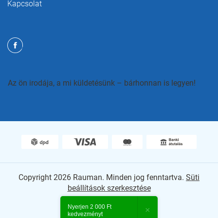
Kapcsolat
Az ön irodája, a mi küldetésünk – bárhonnan is legyen!
Copyright 2026
Rauman
. Minden jog fenntartva.
Süti
beállítások szerkesztése
Shoptet Premium készítette
Nyerjen 2 000 Ft
×
kedvezményt