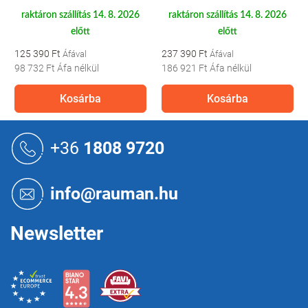
raktáron szállítás 14. 8. 2026
raktáron szállítás 14. 8. 2026
előtt
előtt
125 390 Ft
237 390 Ft
98 732 Ft
Áfa nélkül
186 921 Ft
Áfa nélkül
Kosárba
Kosárba
L
á
+36
1808 9720
b
l
é
info@rauman.hu
c
Newsletter