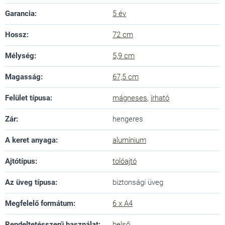
Garancia
:
5 év
Hossz
:
72 cm
Mélység
:
5,9 cm
Magasság
:
67,5 cm
Felület típusa
:
mágneses
,
írható
Zár
:
hengeres
A keret anyaga
:
alumínium
Ajtótípus
:
tolóajtó
Az üveg típusa
:
biztonsági üveg
Megfelelő formátum
:
6 x A4
Rendeltetésszerű használat
:
belső