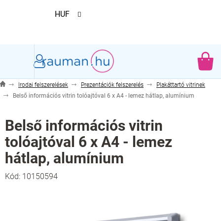
Ugrás
HUF
a
fő
tartalomhoz
KO
Irodai felszerelések
Prezentációk felszerelés
Plakáttartó vitrinek
Belső információs vitrin tolóajtóval 6 x A4 - lemez hátlap, alumínium
Belső információs vitrin
tolóajtóval 6 x A4 - lemez
hátlap, alumínium
Kód:
10150594