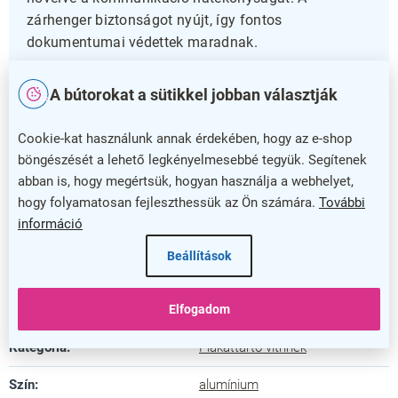
zárhenger biztonságot nyújt, így fontos
dokumentumai védettek maradnak.
Praktikus és elegáns megoldás
A bútorokat a sütikkel jobban választják
Ez a vitrin kifejezetten belső használatra készült,
Cookie-kat használunk annak érdekében, hogy az e-shop
praktikus mérete és letisztult kialakítása révén
böngészését a lehető legkényelmesebbé tegyük. Segítenek
bármilyen helyiségbe könnyen beilleszthető.
abban is, hogy megértsük, hogyan használja a webhelyet,
Használja hatékonyan információk, plakátok vagy
hogy folyamatosan fejleszthessük az Ön számára.
További
értesítések elhelyezésére, és tegye rendezettebbé
információ
környezetét ezzel a megbízható és esztétikus
Beállítások
termékkel.
Kiegészítő paraméterek
Elfogadom
Kategória
:
Plakáttartó vitrinek
Szín
:
alumínium