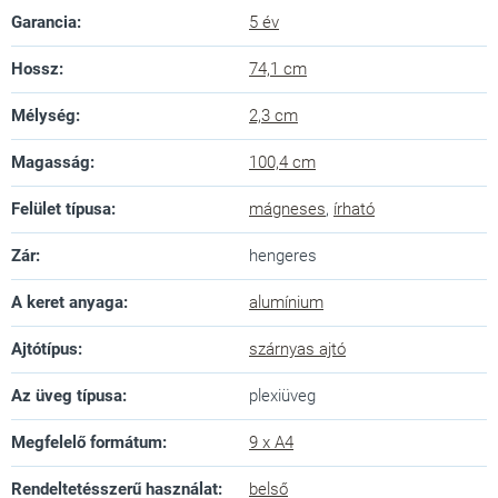
Garancia
:
5 év
Hossz
:
74,1 cm
Mélység
:
2,3 cm
Magasság
:
100,4 cm
Felület típusa
:
mágneses
,
írható
Zár
:
hengeres
A keret anyaga
:
alumínium
Ajtótípus
:
szárnyas ajtó
Az üveg típusa
:
plexiüveg
Megfelelő formátum
:
9 x A4
Rendeltetésszerű használat
:
belső