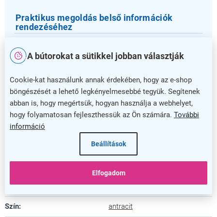
Praktikus megoldás belső információk
rendezéséhez
Ez a vitrin 9 darab A4 méretű dokumentum egyidejű
A bútorokat a sütikkel jobban választják
elhelyezésére készül, így tökéletesen alkalmas több
információ egyidejű, jól strukturált megjelenítésére.
Cookie-kat használunk annak érdekében, hogy az e-shop
A szárnyas zárható ajtó könnyű hozzáférést biztosít,
böngészését a lehető legkényelmesebbé tegyük. Segítenek
miközben megvéd a jogosulatlan hozzáféréstől.
abban is, hogy megértsük, hogyan használja a webhelyet,
hogy folyamatosan fejleszthessük az Ön számára.
További
Válassza ezt az elegáns és praktikus információs
információ
vitrint, hogy növelje a munkahelyi vagy közösségi tér
átláthatóságát és rendezettségét!
Beállítások
Kiegészítő paraméterek
Elfogadom
Kategória
:
Plakáttartó vitrinek
Szín
:
antracit