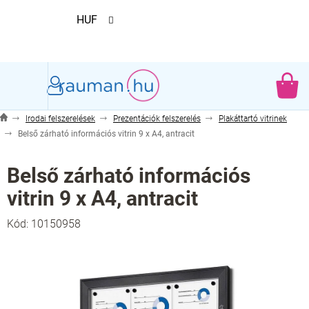
Ugrás
HUF
a
fő
tartalomhoz
KO
Irodai felszerelések
Prezentációk felszerelés
Plakáttartó vitrinek
Belső zárható információs vitrin 9 x A4, antracit
Belső zárható információs
vitrin 9 x A4, antracit
Kód:
10150958