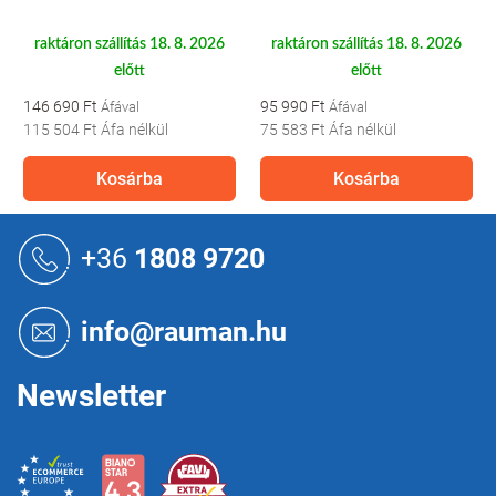
raktáron szállítás 18. 8. 2026
raktáron szállítás 18. 8. 2026
előtt
előtt
146 690 Ft
95 990 Ft
115 504 Ft
Áfa nélkül
75 583 Ft
Áfa nélkül
Kosárba
Kosárba
L
á
+36
1808 9720
b
l
é
info@rauman.hu
c
Newsletter