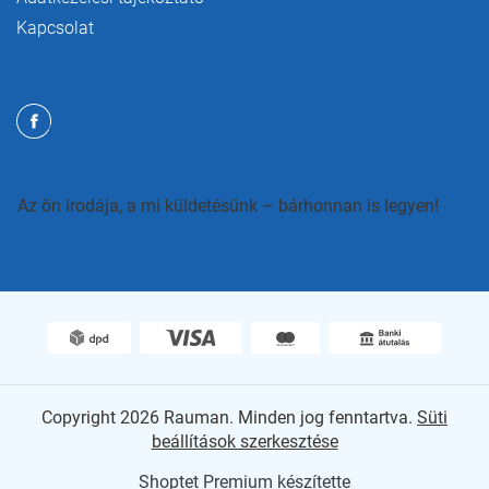
Kapcsolat
Az ön irodája, a mi küldetésünk – bárhonnan is legyen!
Copyright 2026
Rauman
. Minden jog fenntartva.
Süti
beállítások szerkesztése
Shoptet Premium készítette