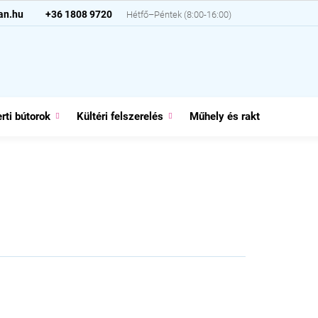
an.hu
+36 1808 9720
rti bútorok
Kültéri felszerelés
Műhely és raktár
Házt