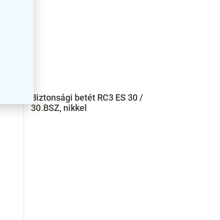
y
 /
Biztonsági betét RC3 ES 30 /
30.BSZ, nikkel