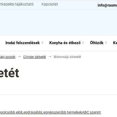
tkezelési tájékoztató
Kapcsolat
info@raum
Irodai felszerelések
Konyha és étkező
Öltözők
Ke
sági szobák
Cilinder zárbetét
Biztonsági zárbetét
etét
golcsóbb elöl
Legdrágább
Legnépszerűbb termékek
ABC szerint