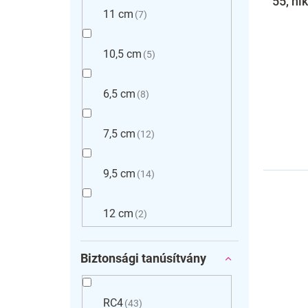
55, ni
11 cm
7
10,5 cm
5
6,5 cm
8
7,5 cm
12
9,5 cm
14
12 cm
2
Biztonsági tanúsítvány
RC4
43