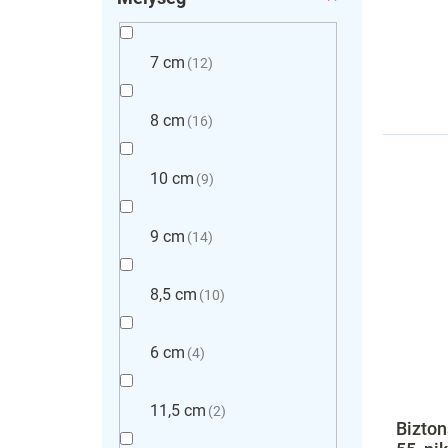
7 cm
12
8 cm
16
10 cm
9
9 cm
14
8,5 cm
10
6 cm
4
11,5 cm
2
Bizton