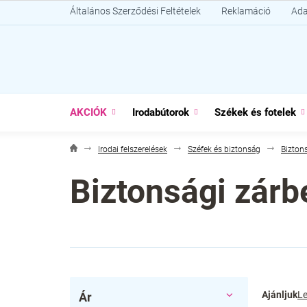
Ugrás
Általános Szerződési Feltételek
Reklamáció
Ada
a
fő
tartalomhoz
AKCIÓK
Irodabútorok
Székek és fotelek
Irodai felszerelések
Széfek és biztonság
Bizton
Biztonsági zárb
O
T
Ajánljuk
Le
Ár
l
e