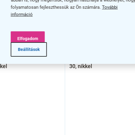
abban is, hogy megértsük, hogyan használja a webhelyet, hog
folyamatosan fejleszthessük az Ön számára.
További
információ
Elfogadom
–35 %
Beállítások
sági betét RC3 ES 30 /
Biztonsági betét RC3 ES 30
kkel
30, nikkel