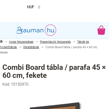
Ugrás
HUF
a
fő
tartalomhoz
KO
Irodai felszerelések
Prezentációk felszerelés
Táblák és
hirdetőtáblák
Parafatáblák
Combi Board tábla / parafa 45 × 60 cm,
fekete
Combi Board tábla / parafa 45 ×
60 cm, fekete
Kód:
10150970