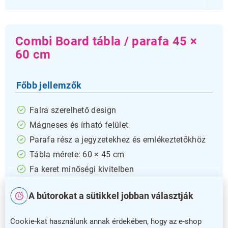
Combi Board tábla / parafa 45 ×
60 cm
Főbb jellemzők
Falra szerelhető design
Mágneses és írható felület
Parafa rész a jegyzetekhez és emlékeztetőkhöz
Tábla mérete: 60 × 45 cm
Fa keret minőségi kivitelben
1,8 cm mélység
A bútorokat a sütikkel jobban választják
5 év garancia
A Combi Board tábla egyszerre kínál praktikumot és
Cookie-kat használunk annak érdekében, hogy az e-shop