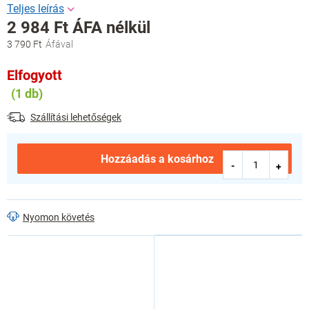
2 984 Ft ÁFA nélkül
3 790 Ft
Egységár:
Elfogyott
(1 db)
Szállítási lehetőségek
Hozzáadás a kosárhoz
Nyomon követés