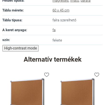
Felület típusa
:
mágneses
,
írható
,
parafa
Tábla mérete
:
60 x 45 cm
Tábla típusa
:
falra szerelhető
A keret anyaga
:
fa
szín
:
fekete
High-contrast mode
Alternatív termékek