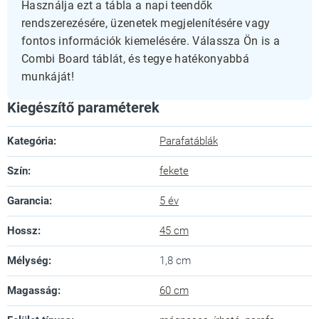
Használja ezt a tábla a napi teendők
rendszerezésére, üzenetek megjelenítésére vagy
fontos információk kiemelésére. Válassza Ön is a
Combi Board táblát, és tegye hatékonyabbá
munkáját!
Kiegészítő paraméterek
Kategória
:
Parafatáblák
Szín
:
fekete
Garancia
:
5 év
Hossz
:
45 cm
Mélység
:
1,8 cm
Magasság
:
60 cm