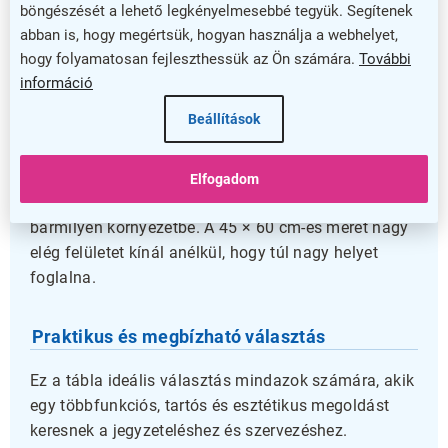
stílust irodájában vagy otthonában. A kombinált
böngészését a lehető legkényelmesebbé tegyük. Segítenek
mágneses és parafa felület lehetővé teszi, hogy
abban is, hogy megértsük, hogyan használja a webhelyet,
egyszerre ragasszon rögzítsen fontos
hogy folyamatosan fejleszthessük az Ön számára.
További
információ
dokumentumokat, és írjon jegyzeteket vagy
teendőket. A falra szerelhető megoldás
Beállítások
helytakarékos, így bárhol könnyedén elhelyezheti.
A fa keret nemcsak tartósságot, hanem természetes
Elfogadom
kinézetet is biztosít, amely harmonikusan illeszkedik
bármilyen környezetbe. A 45 × 60 cm-es méret nagy
elég felületet kínál anélkül, hogy túl nagy helyet
foglalna.
Praktikus és megbízható választás
Ez a tábla ideális választás mindazok számára, akik
egy többfunkciós, tartós és esztétikus megoldást
keresnek a jegyzeteléshez és szervezéshez.