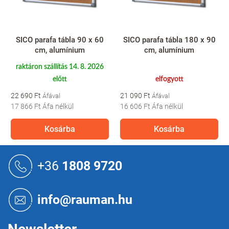
SICO parafa tábla 90 x 60
SICO parafa tábla 180 x 90
cm, alumínium
cm, alumínium
raktáron szállítás 14. 8. 2026
előtt
elfogyott
22 690 Ft
21 090 Ft
17 866 Ft
Áfa nélkül
16 606 Ft
Áfa nélkül
Kosárba
Kosárba
L
á
+36
1808 9720
b
l
é
info@rauman.hu
c