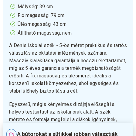
Mélység: 39 cm
Fix magasság: 79 cm
Ülésmagasság: 43 cm
Állítható magasság: nem
A Denis iskolai szék - 5-ös méret praktikus és tartós
választás az oktatási intézmények számára.
Masszív kialakítása garantálja a hosszú élettartamot,
míg az 5 éves garancia a termék megbízhatóságát
erősíti. A fix magasság és ülésméret ideális a
korszerű iskolai környezethez, ahol egységes és
stabil ülőhely biztosítása a cél.
Egyszerű, mégis kényelmes dizájnja elősegíti a
helyes testtartást az iskolai órák alatt. A szék
mérete és formája megfelel a diákok igényeinek,
támogatva a koncentrációt és a komfortot egyaránt.
A bútorokat a sütikkel jobban választják
Ez a szék praktikus megoldás, amely megkönnyíti a