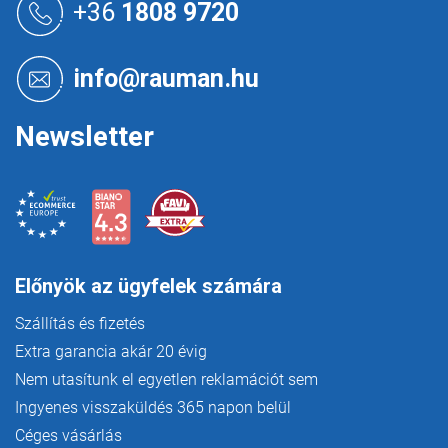
á
+36
1808 9720
b
l
é
info@rauman.hu
c
Newsletter
Előnyök az ügyfelek számára
Szállítás és fizetés
Extra garancia akár 20 évig
Nem utasítunk el egyetlen reklamációt sem
Ingyenes visszaküldés 365 napon belül
Céges vásárlás