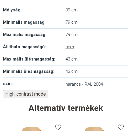
Mélység
:
39 cm
Minimális magasság
:
79 cm
Maximális magasság
:
79 cm
Állítható magasságú
:
nem
Maximális ülésmagasság
:
43 cm
Minimális ülésmagasság
:
43 cm
szín
:
narancs - RAL 2004
High-contrast mode
Alternatív termékek