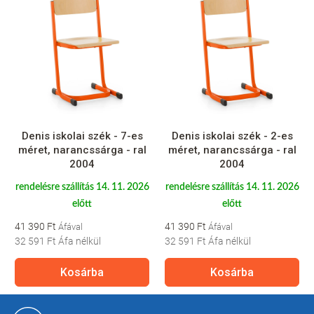
Denis iskolai szék - 7-es
Denis iskolai szék - 2-es
méret, narancssárga - ral
méret, narancssárga - ral
2004
2004
rendelésre szállítás 14. 11. 2026
rendelésre szállítás 14. 11. 2026
előtt
előtt
41 390 Ft
41 390 Ft
32 591 Ft
Áfa nélkül
32 591 Ft
Áfa nélkül
Kosárba
Kosárba
L