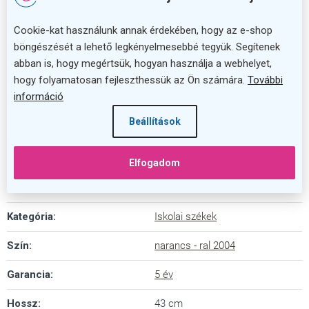
mindennapi iskolai használatot.
Cookie-kat használunk annak érdekében, hogy az e-shop
böngészését a lehető legkényelmesebbé tegyük. Segítenek
Minőségi iskola bútor egy elérhető áron
abban is, hogy megértsük, hogyan használja a webhelyet,
hogy folyamatosan fejleszthessük az Ön számára.
További
Válassza a Denis iskolai széket, ha minőségi,
információ
strapabíró és egyszerű megoldást keres az iskolai
tantermi bútorozáshoz! Kényelmes, megbízható és
Beállítások
hosszú távon használható szék, amely támogatja a
tanulók mindennapos iskolai életét.
Elfogadom
Kiegészítő paraméterek
Kategória
:
Iskolai székek
Szín
:
narancs - ral 2004
Garancia
:
5 év
Hossz
:
43 cm