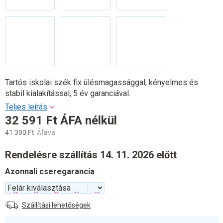
Tartós iskolai szék fix ülésmagassággal, kényelmes és
stabil kialakítással, 5 év garanciával.
32 591 Ft
ÁFA nélkül
41 390 Ft
Egységár:
Rendelésre szállítás 14. 11. 2026 előtt
Azonnali cseregarancia
Szállítási lehetőségek