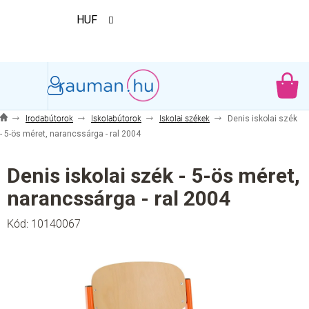
Ugrás
HUF
a
fő
tartalomhoz
KO
Irodabútorok
Iskolabútorok
Iskolai székek
Denis iskolai szék
- 5-ös méret, narancssárga - ral 2004
Denis iskolai szék - 5-ös méret,
narancssárga - ral 2004
Kód:
10140067