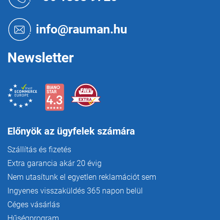
b
l
é
info@rauman.hu
c
Newsletter
Előnyök az ügyfelek számára
Szállítás és fizetés
Extra garancia akár 20 évig
Nem utasítunk el egyetlen reklamációt sem
Ingyenes visszaküldés 365 napon belül
Céges vásárlás
Hűségprogram