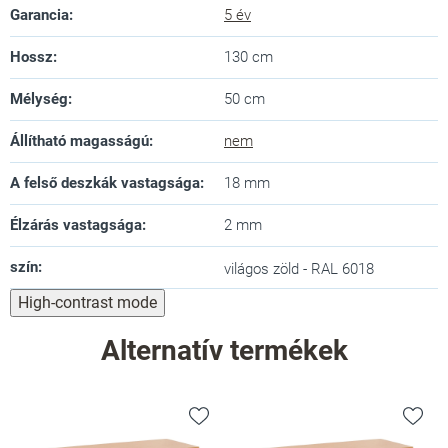
Garancia
:
5 év
Hossz
:
130 cm
Mélység
:
50 cm
Állítható magasságú
:
nem
A felső deszkák vastagsága
:
18 mm
Élzárás vastagsága
:
2 mm
szín
:
világos zöld - RAL 6018
High-contrast mode
Alternatív termékek