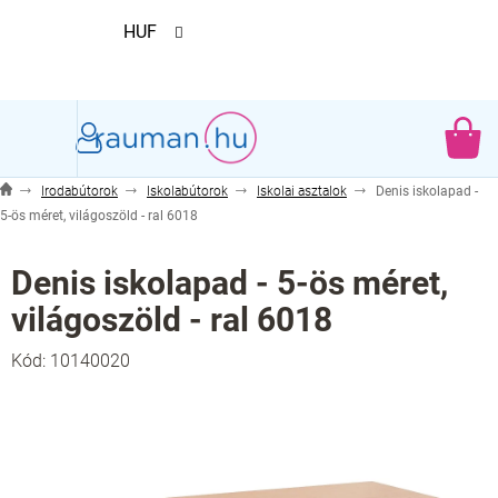
Ugrás
HUF
a
fő
tartalomhoz
KO
Irodabútorok
Iskolabútorok
Iskolai asztalok
Denis iskolapad -
5-ös méret, világoszöld - ral 6018
Denis iskolapad - 5-ös méret,
világoszöld - ral 6018
Kód:
10140020