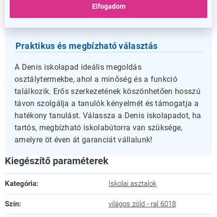
kompakt mélység (50 cm) és a hossz (130 cm)
Elfogadom
kényelmes teret kínál akár két tanuló számára is.
Praktikus és megbízható választás
A Denis iskolapad ideális megoldás
osztálytermekbe, ahol a minőség és a funkció
találkozik. Erős szerkezetének köszönhetően hosszú
távon szolgálja a tanulók kényelmét és támogatja a
hatékony tanulást. Válassza a Denis iskolapadot, ha
tartós, megbízható iskolabútorra van szüksége,
amelyre öt éven át garanciát vállalunk!
Kiegészítő paraméterek
Kategória
:
Iskolai asztalok
Szín
:
világos zöld - ral 6018