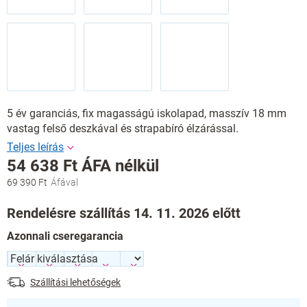
5 év garanciás, fix magasságú iskolapad, masszív 18 mm
vastag felső deszkával és strapabíró élzárással.
54 638 Ft
ÁFA nélkül
69 390 Ft
Egységár:
Rendelésre szállítás 14. 11. 2026 előtt
Azonnali cseregarancia
Szállítási lehetőségek