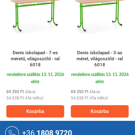
Denis iskolapad - 7-es
Denis iskolapad - 3-as
méretű, világoszöld - ral
méret, világoszöld - ral
6018
6018
rendelésre szállítás 13. 11. 2026
rendelésre szállítás 13. 11. 2026
előtt
előtt
69 390 Ft
69 390 Ft
54 638 Ft
Áfa nélkül
54 638 Ft
Áfa nélkül
Kosárba
Kosárba
L
á
+36
1808 9720