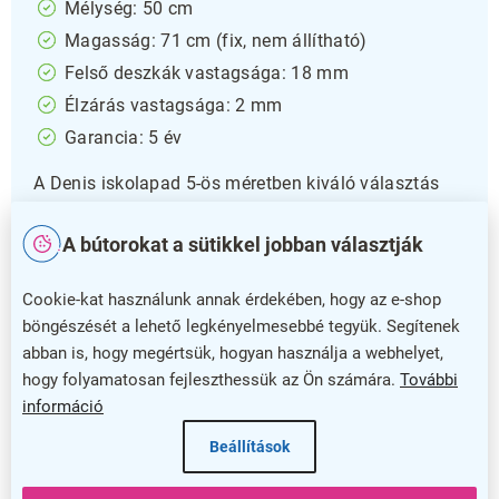
Mélység: 50 cm
Magasság: 71 cm (fix, nem állítható)
Felső deszkák vastagsága: 18 mm
Élzárás vastagsága: 2 mm
Garancia: 5 év
A Denis iskolapad 5-ös méretben kiváló választás
oktatási intézmények számára, ahol fontos a
tartósság és a stabilitás. A pad masszív kialakítása
A bútorokat a sütikkel jobban választják
biztosítja a hosszú élettartamot, amit az 5 év
garancia is alátámaszt. A pad nem állítható
Cookie-kat használunk annak érdekében, hogy az e-shop
magasságú, így ideálisan alkalmas olyan tanulók
böngészését a lehető legkényelmesebbé tegyük. Segítenek
számára, akiknek az 71 cm magasság megfelelő.
abban is, hogy megértsük, hogyan használja a webhelyet,
hogy folyamatosan fejleszthessük az Ön számára.
További
A 18 mm vastag felső deszka erős és megbízható
információ
felületet biztosít az íráshoz és egyéb iskolai
Beállítások
tevékenységekhez, miközben a 2 mm vastag élzárás
növeli a pad tartósságát és ellenáll a kopásnak. A