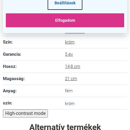
tegye könnyebbé a szórólapok elérhetőségét!
Beállítások
Kiegészítő paraméterek
Elfogadom
A - alakú reklámállványok
Kategória
:
tartozékok
Szín
:
króm
Garancia
:
5 év
Hossz
:
14,8 cm
Magasság
:
21 cm
Anyag
:
fém
szín
:
króm
High-contrast mode
Alternatív termékek