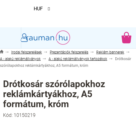
Ugrás
HUF
a
fő
tartalomhoz
KO
Irodai felszerelések
Prezentációk felszerelés
Reklám bannerek
A - alakú reklámállványok
A - alakú reklámállványok tartozékok
Drótkosár
szórólapokhoz reklámkártyákhoz, A5 formátum, króm
Drótkosár szórólapokhoz
reklámkártyákhoz, A5
formátum, króm
Kód:
10150219