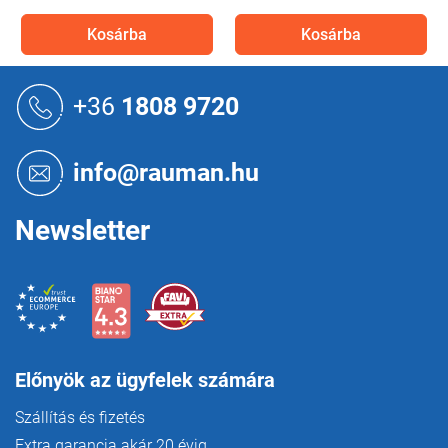
Kosárba
Kosárba
L
á
+36
1808 9720
b
l
é
info@rauman.hu
c
Newsletter
Előnyök az ügyfelek számára
Szállítás és fizetés
Extra garancia akár 20 évig