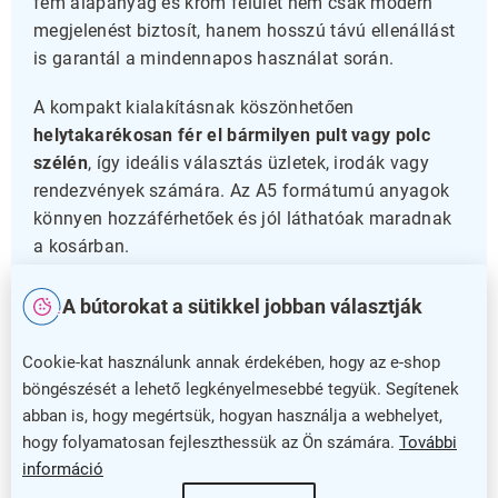
fém alapanyag és króm felület nem csak modern
megjelenést biztosít, hanem hosszú távú ellenállást
is garantál a mindennapos használat során.
A kompakt kialakításnak köszönhetően
helytakarékosan fér el bármilyen pult vagy polc
szélén
, így ideális választás üzletek, irodák vagy
rendezvények számára. Az A5 formátumú anyagok
könnyen hozzáférhetőek és jól láthatóak maradnak
a kosárban.
A bútorokat a sütikkel jobban választják
Praktikus és esztétikus tárolás
Válassza ezt a drótkosarat, ha megbízható és
Cookie-kat használunk annak érdekében, hogy az e-shop
hosszú élettartamú megoldást keres! Egyszerűen
böngészését a lehető legkényelmesebbé tegyük. Segítenek
abban is, hogy megértsük, hogyan használja a webhelyet,
felszerelhető és karbantartható, így mindig rendezett
hogy folyamatosan fejleszthessük az Ön számára.
További
és professzionális megjelenést biztosít
információ
kommunikációs anyagainak. Rendelje meg most, és