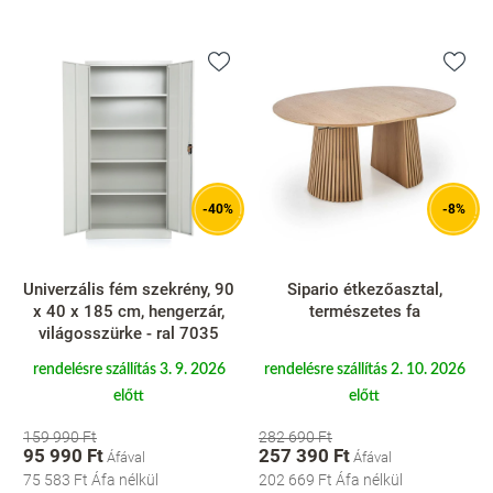
-40%
-8%
Univerzális fém szekrény, 90
Sipario étkezőasztal,
x 40 x 185 cm, hengerzár,
természetes fa
világosszürke - ral 7035
rendelésre szállítás 3. 9. 2026
rendelésre szállítás 2. 10. 2026
előtt
előtt
159 990 Ft
282 690 Ft
95 990 Ft
257 390 Ft
75 583 Ft
Áfa nélkül
202 669 Ft
Áfa nélkül