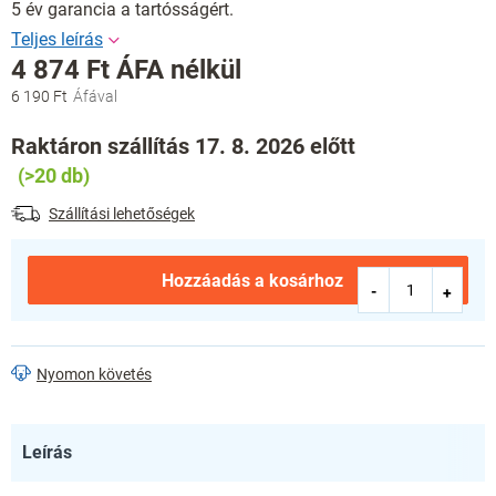
5 év garancia a tartósságért.
4 874 Ft ÁFA nélkül
6 190 Ft
Egységár:
Raktáron szállítás 17. 8. 2026 előtt
(>20 db)
Szállítási lehetőségek
Hozzáadás a kosárhoz
Nyomon követés
Leírás