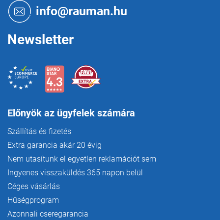
é
info@rauman.hu
c
Newsletter
Előnyök az ügyfelek számára
Szállítás és fizetés
Extra garancia akár 20 évig
Nem utasítunk el egyetlen reklamációt sem
Ingyenes visszaküldés 365 napon belül
Céges vásárlás
Hűségprogram
Azonnali cseregarancia