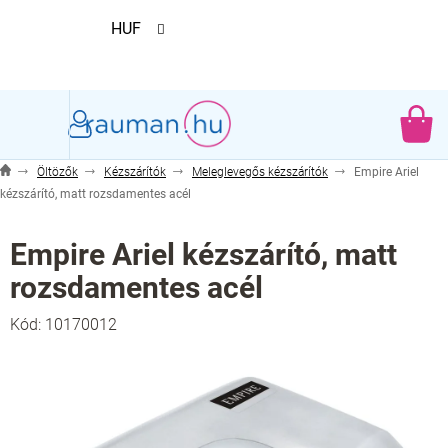
Ugrás
HUF
a
fő
tartalomhoz
KO
Öltözők
Kézszárítók
Meleglevegős kézszárítók
Empire Ariel
kézszárító, matt rozsdamentes acél
Empire Ariel kézszárító, matt
rozsdamentes acél
Kód:
10170012