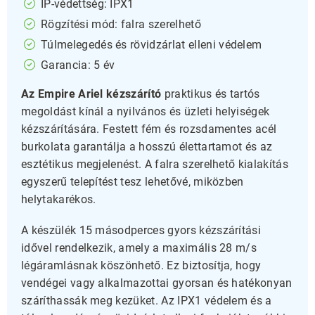
IP-védettség: IPX1
Rögzítési mód: falra szerelhető
Túlmelegedés és rövidzárlat elleni védelem
Garancia: 5 év
Az Empire Ariel kézszárító
praktikus és tartós
megoldást kínál a nyilvános és üzleti helyiségek
kézszárítására. Festett fém és rozsdamentes acél
burkolata garantálja a hosszú élettartamot és az
esztétikus megjelenést. A falra szerelhető kialakítás
egyszerű telepítést tesz lehetővé, miközben
helytakarékos.
A készülék 15 másodperces gyors kézszárítási
idővel rendelkezik, amely a maximális 28 m/s
légáramlásnak köszönhető. Ez biztosítja, hogy
vendégei vagy alkalmazottai gyorsan és hatékonyan
száríthassák meg kezüket. Az IPX1 védelem és a