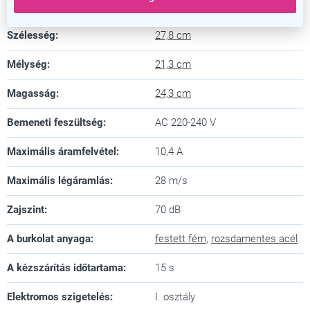
Garancia
:
5 év
Szélesség
:
27,8 cm
Mélység
:
21,3 cm
Magasság
:
24,3 cm
Bemeneti feszültség
:
AC 220-240 V
Maximális áramfelvétel
:
10,4 A
Maximális légáramlás
:
28 m/s
Zajszint
:
70 dB
A burkolat anyaga
:
festett fém
,
rozsdamentes acél
A kézszárítás időtartama
:
15 s
Elektromos szigetelés
:
I. osztály