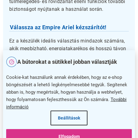
túlmelegedés- és rövidzárlat elleni funkciók további
biztonságot nyújtanak a használat során.
Válassza az Empire Ariel kézszárítót!
Ez a készülék ideális választás mindazok számára,
akik megbízható, energiatakarékos és hosszú távon
használható kézszárítót keresnek. A 5 év garancia
A bútorokat a sütikkel jobban választják
pedig plusz biztosítékot ad a tartósságért és a
minőségért. Tegye kényelmessé és higiénikussá a
Cookie-kat használunk annak érdekében, hogy az e-shop
kézszárítást munkahelyén vagy közösségi
böngészését a lehető legkényelmesebbé tegyük. Segítenek
területeken az Empire Ariel segítségével!
abban is, hogy megértsük, hogyan használja a webhelyet,
hogy folyamatosan fejleszthessük az Ön számára.
További
Kiegészítő paraméterek
információ
Kategória
:
Meleglevegős kézszárítók
Beállítások
Szín
:
matt inox acél
Elfogadom