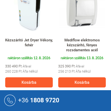
Kézszárító Jet Dryer Vékony,
Mediflow elektromos
fehér
kézszárító, fényes
rozsdamentes acél
raktáron szállítás 12. 8. 2026
raktáron szállítás 13. 8. 2026
330 490 Ft
325 390 Ft
260 228 Ft
Áfa nélkül
256 213 Ft
Áfa nélkül
Kosárba
Kosárba
L
á
+36
1808 9720
b
l