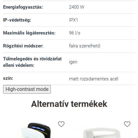
Energiafogyasztás
:
2400 W
IP-védettség
:
IPX1
Maximális légáteresztés
:
96 l/s
Rögzítési módszer
:
falra szerelhető
Túlmelegedés és rövidzárlat
igen
elleni védelem
:
szín
:
matt rozsdamentes acél
High-contrast mode
Alternatív termékek