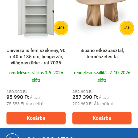
-40%
-8%
Univerzális fém szekrény, 90
Sipario étkezőasztal,
x 40 x 185 cm, hengerzár,
természetes fa
világosszürke - ral 7035
rendelésre szállítás 3. 9. 2026
rendelésre szállítás 2. 10. 2026
előtt
előtt
159 990 Ft
282 690 Ft
95 990 Ft
257 390 Ft
75 583 Ft
Áfa nélkül
202 669 Ft
Áfa nélkül
Kosárba
Kosárba
L
á