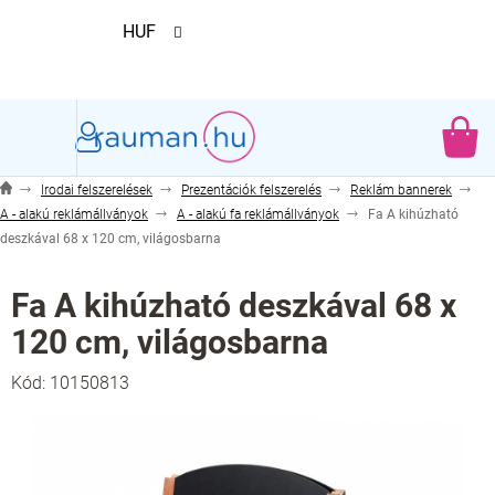
Ugrás
HUF
a
fő
tartalomhoz
KO
Irodai felszerelések
Prezentációk felszerelés
Reklám bannerek
A - alakú reklámállványok
A - alakú fa reklámállványok
Fa A kihúzható
deszkával 68 x 120 cm, világosbarna
Fa A kihúzható deszkával 68 x
120 cm, világosbarna
Kód:
10150813