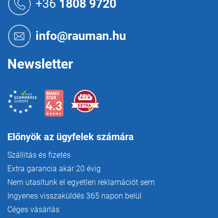
+36
1808 9720
b
l
é
info@rauman.hu
c
Newsletter
Előnyök az ügyfelek számára
Szállítás és fizetés
Extra garancia akár 20 évig
Nem utasítunk el egyetlen reklamációt sem
Ingyenes visszaküldés 365 napon belül
Céges vásárlás