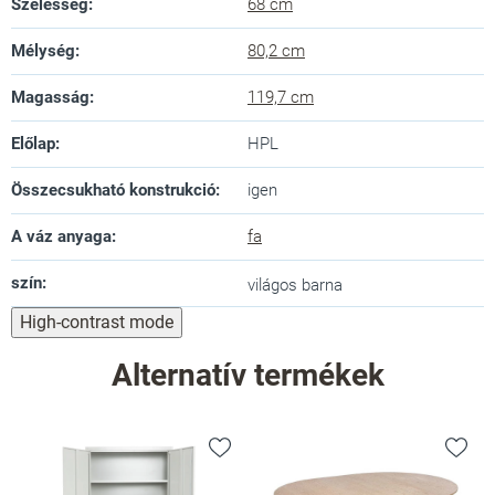
Szélesség
:
68 cm
Mélység
:
80,2 cm
Magasság
:
119,7 cm
Előlap
:
HPL
Összecsukható konstrukció
:
igen
A váz anyaga
:
fa
szín
:
világos barna
High-contrast mode
Alternatív termékek