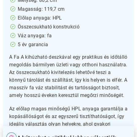
Mélység: 80,2 cm
Magasság: 119,7 cm
Előlap anyaga: HPL
Összecsukható konstrukció
Váz anyaga: fa
5 év garancia
A Fa A kihúzható deszkával egy praktikus és időtálló
megoldás bármilyen üzleti vagy otthoni használatra.
Az összecsukható kivitelezés lehetővé teszi a
könnyű tárolást és szállítást, így kis helyen is elfér. A
masszív fa váz stabilitást és tartósságot biztosít,
amely hosszú éveken keresztül megőrzi minőségét.
Az előlap magas minőségű HPL anyaga garantálja a
kopásállóságot és az egyszerű tisztíthatóságot, így
ideális választás olyan helyekre, ahol gyakori
használatra van szükség. A kihúzható deszka