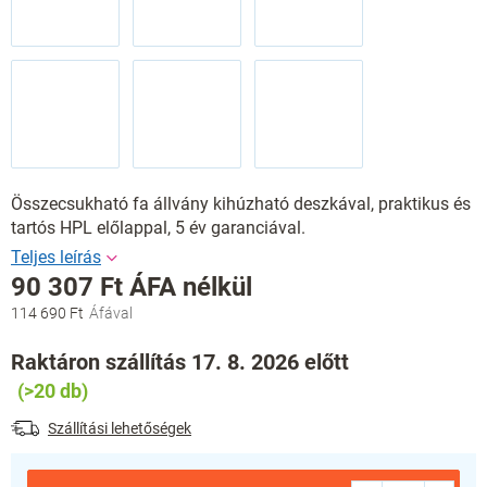
Összecsukható fa állvány kihúzható deszkával, praktikus és
tartós HPL előlappal, 5 év garanciával.
90 307 Ft ÁFA nélkül
114 690 Ft
Egységár:
Raktáron szállítás 17. 8. 2026 előtt
(>20 db)
Szállítási lehetőségek