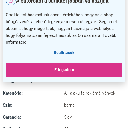
A bútorokat a sütikkel jobban választják
praktikus kiegészítő, amely növeli a megjelenítő
felületet, így még sokoldalúbban használható.
Cookie-kat használunk annak érdekében, hogy az e-shop
böngészését a lehető legkényelmesebbé tegyük. Segítenek
Érték és megbízhatóság
abban is, hogy megértsük, hogyan használja a webhelyet,
hogy folyamatosan fejleszthessük az Ön számára.
További
Ez a termék nemcsak funkcionális, de stílusos is, és
információ
a 5 év garancia tovább növeli a vásárlói bizalmat.
Beállítások
Ha egy megbízható és könnyen kezelhető táblát
keres, a Fa A kihúzható deszkával tökéletes
választás lehet az Ön számára.
Elfogadom
Kiegészítő paraméterek
Kategória
:
A - alakú fa reklámállványok
Szín
:
barna
Garancia
:
5 év