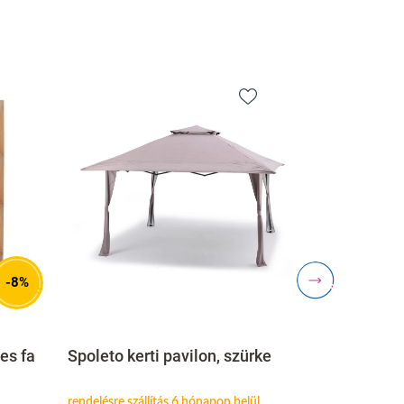
-8%
Fa A palat
es fa
Spoleto kerti pavilon, szürke
sötétbarna
rendelésre szállítás 6 hónapon belül
raktáron szállí