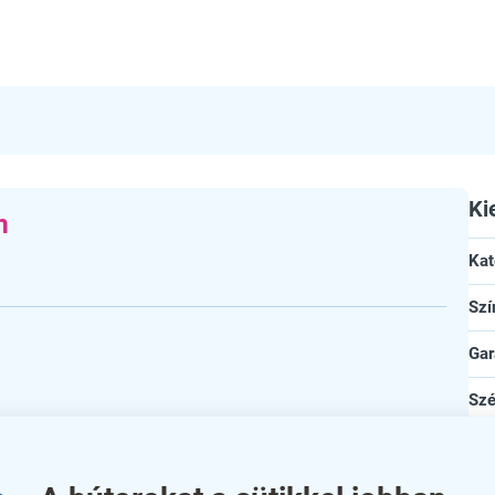
Ki
m
Kat
Szí
Gar
Szé
Mé
Ma