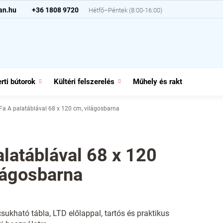
an.hu
+36 1808 9720
rti bútorok
Kültéri felszerelés
Műhely és raktár
Házt
Fa A palatáblával 68 x 120 cm, világosbarna
alatáblával 68 x 120
lágosbarna
sukható tábla, LTD előlappal, tartós és praktikus