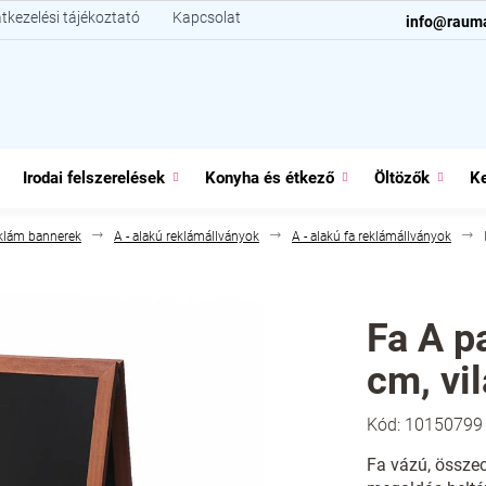
tkezelési tájékoztató
Kapcsolat
info@raum
Irodai felszerelések
Konyha és étkező
Öltözők
Ke
klám bannerek
A - alakú reklámállványok
A - alakú fa reklámállványok
Fa A p
cm, vi
Kód:
10150799
Fa vázú, összec