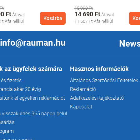
Ft
15 990 Ft
0 Ft
14 690 Ft
Kosárba
Ko
Ft
Áfa nélkül
11 567 Ft
Áfa nélkül
info@rauman.hu
News
k az ügyfelek számára
Hasznos információk
 és fizetés
Általános Szerződési Feltételek
rancia akár 20 évig
Reklamáció
ítunk el egyetlen reklamációt
Adatkezelési tájékoztató
Kapcsolat
 visszaküldés 365 napon belül
ásárlás
rogram
 cseregarancia