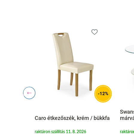
-8%
-12%
Swans
Caro étkezőszék, krém / bükkfa
márvá
26 előtt
raktáron szállítás 11. 8. 2026
raktáron