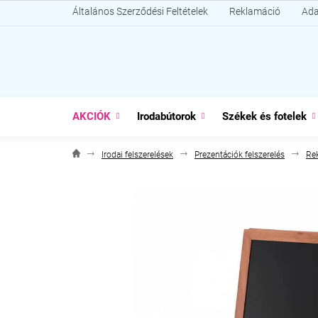
Ugrás
Általános Szerződési Feltételek
Reklamáció
Ada
a
fő
tartalomhoz
AKCIÓK
Irodabútorok
Székek és fotelek
Irodai felszerelések
Prezentációk felszerelés
Re