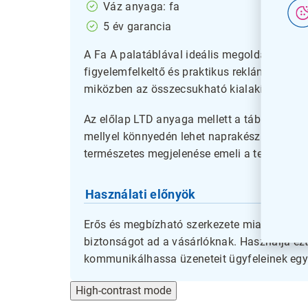
Váz anyaga: fa
5 év garancia
A Fa A palatáblával ideális megoldást kínál
figyelemfelkeltő és praktikus reklámeszközt 
miközben az összecsukható kialakításának 
Az előlap LTD anyaga mellett a tábla stabil 
mellyel könnyedén lehet naprakész informáci
természetes megjelenése emeli a termék eszté
Használati előnyök
Erős és megbízható szerkezete miatt hosszú
biztonságot ad a vásárlóknak. Használja ez
kommunikálhassa üzeneteit ügyfeleinek egy 
High-contrast mode