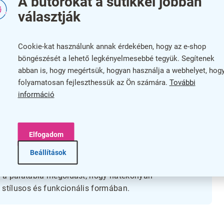
A bútorokat a sütikkel jobban
választják
Elő
 üzletek, kávézók vagy éttermek számára, amelyek
Öss
Cookie-kat használunk annak érdekében, hogy az e-shop
kon
keresnek. A masszív fa váz tartós szerkezetet biztosít,
böngészését a lehető legkényelmesebbé tegyük. Segítenek
köszönhetően egyszerűen mozgatható és tárolható.
abban is, hogy megértsük, hogyan használja a webhelyet, hog
A v
folyamatosan fejleszthessük az Ön számára.
További
felületet nyújt a kréta vagy más jelölő használatához,
szí
információ
ókat, ajánlatokat vagy menüt megjeleníteni. A fa
tikai értékét, bármilyen környezetbe jól illeszkedik.
Elfogadom
Beállítások
 távon használható, míg a 5 év garancia plusz
t a palatábla megoldást, hogy hatékonyan
stílusos és funkcionális formában.