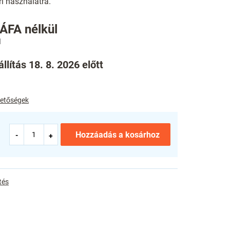
i használatra.
 ÁFA nélkül
llítás 18. 8. 2026 előtt
ehetőségek
Hozzáadás a kosárhoz
tés