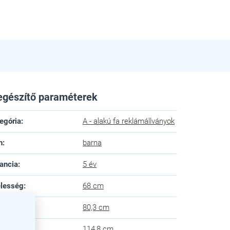
egészítő paraméterek
egória
:
A - alakú fa reklámállványok
n
:
barna
ancia
:
5 év
lesség
:
68 cm
lység
:
80,3 cm
gasság
:
114,8 cm