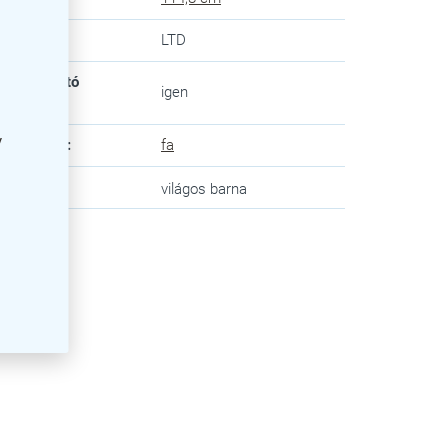
lap
:
LTD
zecsukható
igen
strukció
:
y
áz anyaga
:
fa
n
:
világos barna