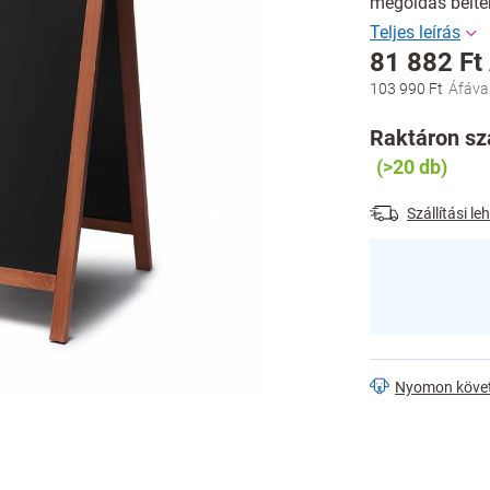
megoldás beltér
81 882 Ft
103 990 Ft
Egységár:
Raktáron szá
(>20 db)
Szállítási l
Nyomon köve