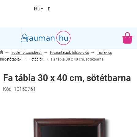
Ugrás
HUF
a
fő
tartalomhoz
KO
Irodai felszerelések
Prezentációk felszerelés
Táblák és
hirdetőtáblák
Fatáblák
Fa tábla 30 x 40 cm, sötétbarna
Fa tábla 30 x 40 cm, sötétbarna
Kód:
10150761