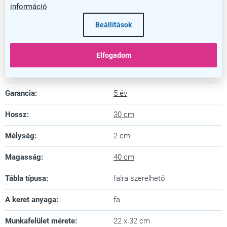
hatékony jegyzetelést!
információ
Beállítások
Kiegészítő paraméterek
Kategória
:
Fatáblák
Elfogadom
Szín
:
sötét barna
Garancia
:
5 év
Hossz
:
30 cm
Mélység
:
2 cm
Magasság
:
40 cm
Tábla típusa
:
falra szerelhető
A keret anyaga
:
fa
Munkafelület mérete
:
22 x 32 cm