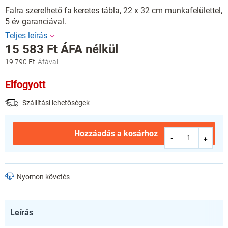
Falra szerelhető fa keretes tábla, 22 x 32 cm munkafelülettel,
5 év garanciával.
15 583 Ft ÁFA nélkül
19 790 Ft
Egységár:
Elfogyott
Szállítási lehetőségek
Hozzáadás a kosárhoz
Nyomon követés
Leírás