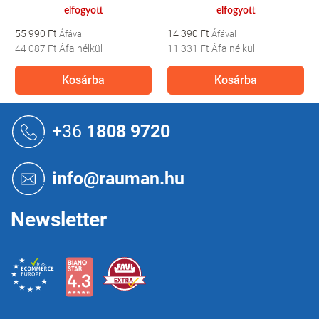
elfogyott
elfogyott
55 990 Ft
14 390 Ft
44 087 Ft
Áfa nélkül
11 331 Ft
Áfa nélkül
Kosárba
Kosárba
L
á
+36
1808 9720
b
l
é
info@rauman.hu
c
Newsletter