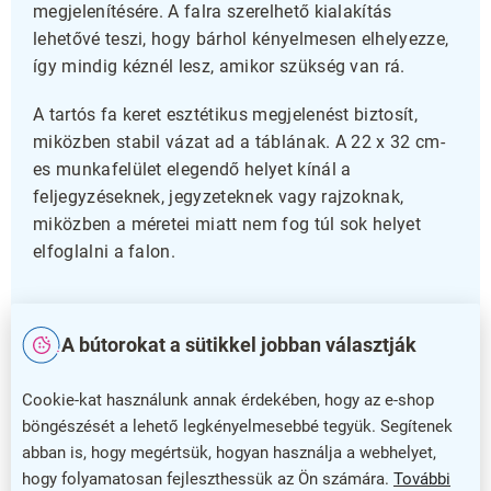
megjelenítésére. A falra szerelhető kialakítás
lehetővé teszi, hogy bárhol kényelmesen elhelyezze,
így mindig kéznél lesz, amikor szükség van rá.
A tartós fa keret esztétikus megjelenést biztosít,
miközben stabil vázat ad a táblának. A 22 x 32 cm-
es munkafelület elegendő helyet kínál a
feljegyzéseknek, jegyzeteknek vagy rajzoknak,
miközben a méretei miatt nem fog túl sok helyet
elfoglalni a falon.
Bízzon a minőségben
A bútorokat a sütikkel jobban választják
Az 5 év garancia biztosítja, hogy hosszú távon is
megbízható terméket kap. Akár otthon, akár
Cookie-kat használunk annak érdekében, hogy az e-shop
irodában használja, ez a fa tábla tartós és praktikus
böngészését a lehető legkényelmesebbé tegyük. Segítenek
kiegészítő lesz a mindennapokban. Válassza a Fa
abban is, hogy megértsük, hogyan használja a webhelyet,
tábla 30 x 40 cm-et, és élvezze az egyszerű és
hogy folyamatosan fejleszthessük az Ön számára.
További