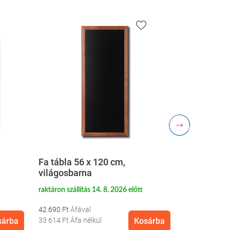
Fa tábla 56 x 120 cm,
világosbarna
Fa tábla 4
raktáron szállítás 14. 8. 2026 előtt
elfogyott
42 690 Ft
25 890 Ft
sárba
33 614 Ft
Áfa nélkül
Kosárba
20 386 Ft
Áfa 