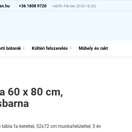
an.hu
+36 1808 9720
rti bútorok
Kültéri felszerelés
Műhely és raktár
Házt
la 60 x 80 cm,
sbarna
 tábla fa kerettel, 52x72 cm munkafelülettel, 5 év