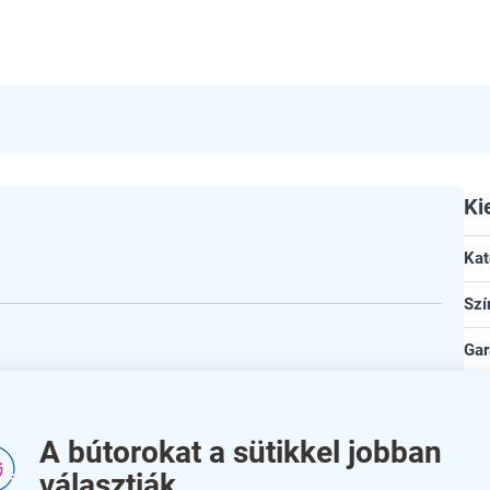
Ki
Kat
Szí
Gar
Ho
agas, 2 cm mély
Mé
A bútorokat a sütikkel jobban
választják
Ma