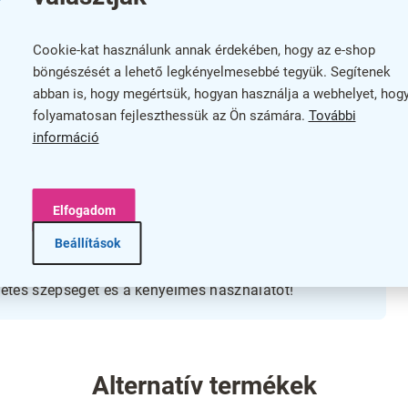
 megoldás bármilyen otthoni vagy iroda környezetbe.
Táb
távon megbízhatóan használható, miközben a falra
Cookie-kat használunk annak érdekében, hogy az e-shop
ntegrálható a térbe.
böngészését a lehető legkényelmesebbé tegyük. Segítenek
A k
abban is, hogy megértsük, hogyan használja a webhelyet, hog
vagy fontos információk megjelenítésére, így elősegíti a
Mun
folyamatosan fejleszthessük az Ön számára.
További
orán.
Ég az 5 év garancia
extra biztonságot és
információ
szí
ósságot!
Elfogadom
Beállítások
y harmonikusan illeszkedik bármilyen belső térhez.
ezze az információkat egy áttekinthető felületen.
zetes szépségét és a kényelmes használatot!
Alternatív termékek