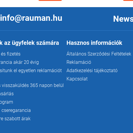
info@rauman.hu
News
k az ügyfelek számára
Hasznos információk
 és fizetés
Általános Szerződési Feltételek
rancia akár 20 évig
Reklamáció
ítunk el egyetlen reklamációt
Adatkezelési tájékoztató
Kapcsolat
 visszaküldés 365 napon belül
ásárlás
rogram
 cseregarancia
e szabott árak