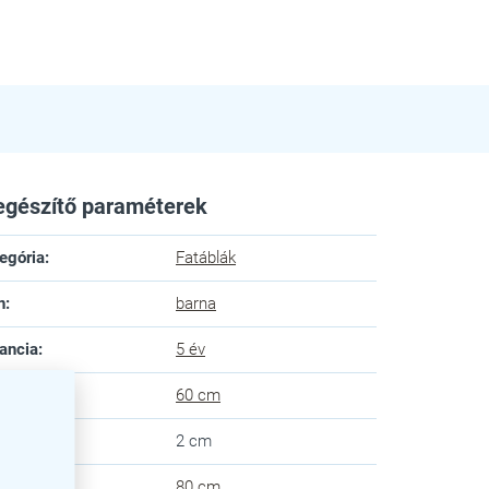
egészítő paraméterek
egória
:
Fatáblák
n
:
barna
ancia
:
5 év
ssz
:
60 cm
lység
:
2 cm
gasság
:
80 cm