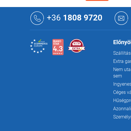
L
á
+36
1808 9720
b
l
é
c
Előnyö
Szállítás
Extra ga
Nem utas
sem
Ingyenes
Céges v
Hűségp
Azonnali
Személyr