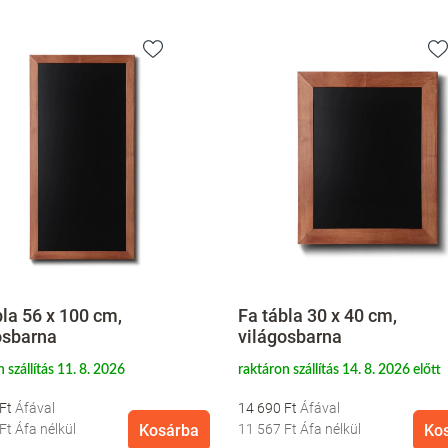
bla 56 x 100 cm,
Fa tábla 30 x 40 cm,
osbarna
világosbarna
 szállítás 11. 8. 2026
raktáron szállítás 14. 8. 2026 előtt
 Ft
14 690 Ft
 Ft
Áfa nélkül
Kosárba
11 567 Ft
Áfa nélkül
Ko