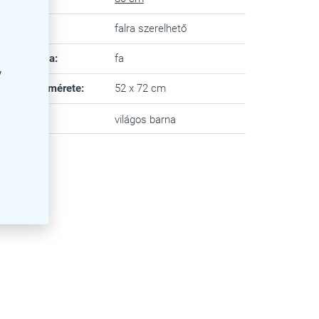
la típusa
:
falra szerelhető
eret anyaga
:
fa
y
kafelület mérete
:
52 x 72 cm
n
:
világos barna