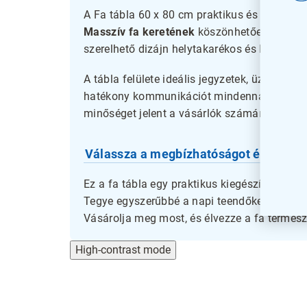
A Fa tábla 60 x 80 cm praktikus és stílusos
Masszív fa keretének
köszönhetően hosszú 
szerelhető dizájn helytakarékos és könnyen i
A tábla felülete ideális jegyzetek, üzenetek 
hatékony kommunikációt mindennapjaink s
minőséget jelent a vásárlók számára.
Válassza a megbízhatóságot és a tart
Ez a fa tábla egy praktikus kiegészítő, amel
Tegye egyszerűbbé a napi teendőket, és rend
Vásárolja meg most, és élvezze a fa termés
High-contrast mode