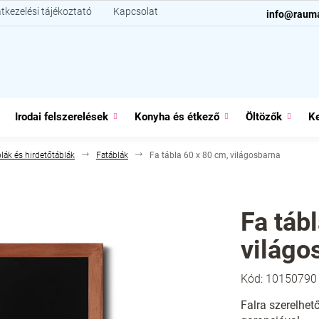
tkezelési tájékoztató
Kapcsolat
info@raum
Irodai felszerelések
Konyha és étkező
Öltözők
Ke
lák és hirdetőtáblák
Fatáblák
Fa tábla 60 x 80 cm, világosbarna
Fa táb
világo
Kód:
10150790
Falra szerelhető