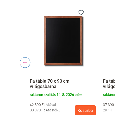
Fa tábla 70 x 90 cm,
Fa tá
világosbarna
világ
6 előtt
raktáron szállítás 14. 8. 2026 előtt
raktáron
42 390 Ft
37 390
Kosárba
33 378 Ft
Áfa nélkül
Kosárba
29 441