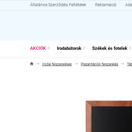
Ugrás
Általános Szerződési Feltételek
Reklamáció
Ada
a
fő
tartalomhoz
AKCIÓK
Irodabútorok
Székek és fotelek
Irodai felszerelések
Prezentációk felszerelés
Táb