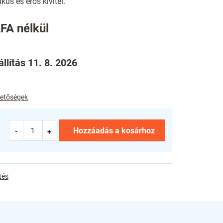
ikus és erős kivitel.
FA nélkül
llítás 11. 8. 2026
ehetőségek
Hozzáadás a kosárhoz
tés