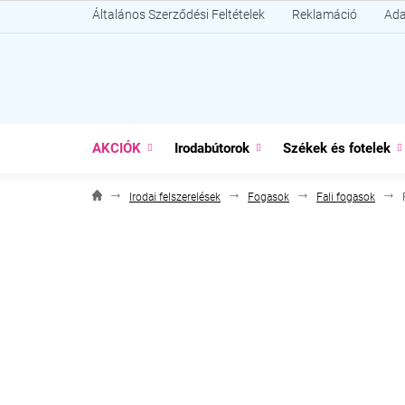
Ugrás
Általános Szerződési Feltételek
Reklamáció
Ada
a
fő
tartalomhoz
AKCIÓK
Irodabútorok
Székek és fotelek
Irodai felszerelések
Fogasok
Fali fogasok