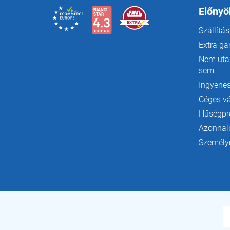
é
c
Előnyö
Szállítás
Extra ga
Nem utas
sem
Ingyenes
Céges v
Hűségp
Azonnali
Személyr