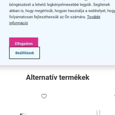
 A tartós kivitelezésnek és az 10 év garanciának
böngészését a lehető legkényelmesebbé tegyük. Segítenek
abban is, hogy megértsük, hogyan használja a webhelyet, hog
 mindennapi használat során.
folyamatosan fejleszthessük az Ön számára.
További
információ
nális designjával megkönnyíti a rendezett környezet
Elfogadom
asztót
, ha fontos Önnek a praktikum és a tartósság egy
Beállítások
Alternatív termékek