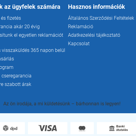
k az ügyfelek számára
Hasznos információk
 és fizetés
Általános Szerződési Feltételek
rancia akár 20 évig
Reklamáció
ítunk el egyetlen reklamációt
Adatkezelési tájékoztató
Kapcsolat
 visszaküldés 365 napon belül
ásárlás
rogram
 cseregarancia
e szabott árak
Az ön irodája, a mi küldetésünk – bárhonnan is legyen!