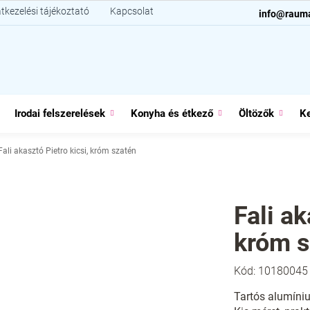
tkezelési tájékoztató
Kapcsolat
info@raum
Irodai felszerelések
Konyha és étkező
Öltözők
Ke
Fali akasztó Pietro kicsi, króm szatén
Fali ak
króm s
Kód:
10180045
Tartós alumíniu