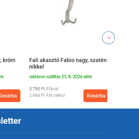
króm
Fali akasztó Fabio nagy, szatén
Pietro fali
nikkel
nikkel
raktáron szállítás 21. 8. 2026 előtt
raktáron szállí
3 790 Ft
1 890 Ft
sárba
2 984 Ft
Áfa nélkül
Kosárba
1 488 Ft
Áfa n
letter