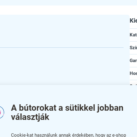
Ki
Kat
Szí
Gar
Ho
Szé
Ma
A bútorokat a sütikkel jobban
ós megoldás mindenféle könnyű tárgy felakasztására
An
nyag biztosítja a termék hosszú élettartamát és
választják
ést kölcsönöz a környezetének.
szí
en is könnyedén elhelyezhető, így tökéletes választás
Cookie-kat használunk annak érdekében, hogy az e-shop