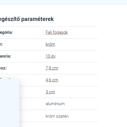
egészítő paraméterek
egória
:
Fali fogasok
n
:
króm
ancia
:
10 év
ssz
:
7,8 cm
lesség
:
4,6 cm
gasság
:
3 cm
yag
:
alumínium
n
:
króm szatén