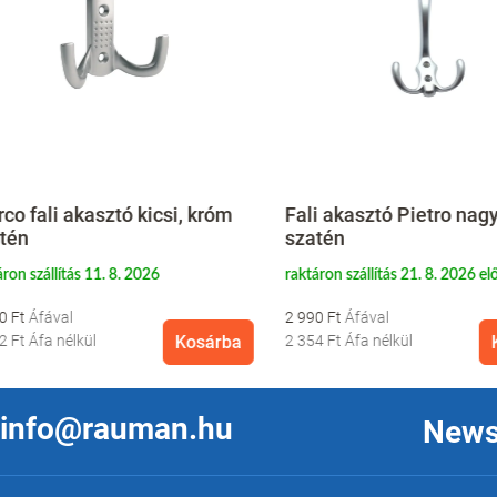
 fali akasztó kicsi, króm
Fali akasztó Pietro nagy, 
n
szatén
 szállítás 11. 8. 2026
raktáron szállítás 21. 8. 2026 előtt
Ft
2 990 Ft
Ft
Áfa nélkül
Kosárba
2 354 Ft
Áfa nélkül
Ko
info@rauman.hu
News