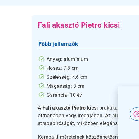
Fali akasztó Pietro kicsi
Főbb jellemzők
Anyag: alumínium
Hossz: 7,8 cm
Szélesség: 4,6 cm
Magasság: 3 cm
Garancia: 10 év
A
Fali akasztó Pietro kicsi
praktikus és tart
otthonában vagy irodájában. Az alumínium a
strapabíróságát, miközben elegáns megjelen
Kompakt méreteinek köszönhetően kis helyek