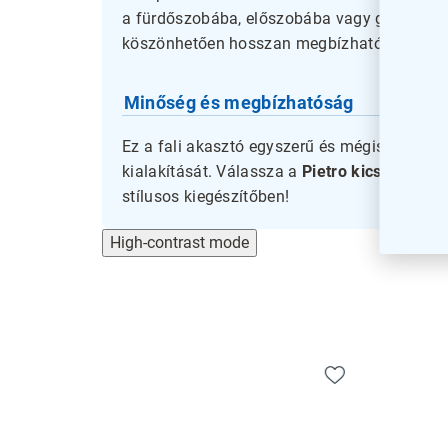
a fürdőszobába, előszobába vagy gardróbba.
köszönhetően hosszan megbízható társ lesz
Minőség és megbízhatóság
Ez a fali akasztó egyszerű és mégis funkcio
kialakítását. Válassza a
Pietro kicsi fali ak
stílusos kiegészítőben!
High-contrast mode