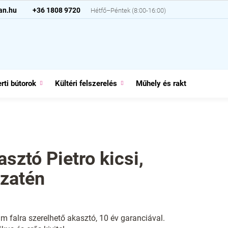
an.hu
+36 1808 9720
rti bútorok
Kültéri felszerelés
Műhely és raktár
Házt
asztó Pietro kicsi,
zatén
m falra szerelhető akasztó, 10 év garanciával.