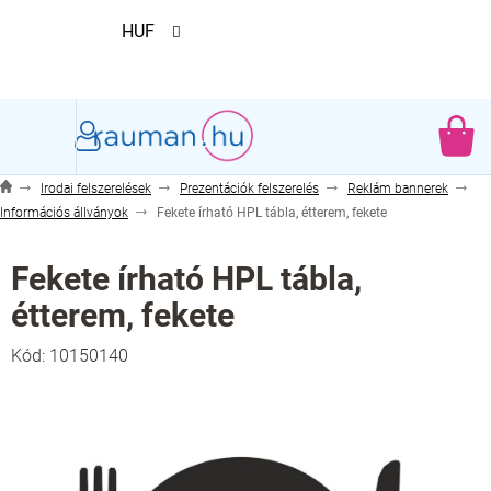
Ugrás
HUF
a
fő
tartalomhoz
KO
Irodai felszerelések
Prezentációk felszerelés
Reklám bannerek
Információs állványok
Fekete írható HPL tábla, étterem, fekete
Fekete írható HPL tábla,
étterem, fekete
Kód:
10150140