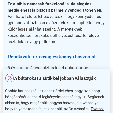
Ez a tábla nemcsak funkcionális, de elegáns
megjelenést is biztosít bármely vendéglátóhelyen.
Az írható felület lehetővé teszi, hogy könnyedén és
gyorsan változtassa az üzeneteket a napi étlap vagy
különleges ajánlat szerint. A méreteknek
köszönhetően praktikus elhelyezést tesz lehetővé
asztalokon vagy pultokon.
Rendkívüli tartósság és könnyű használat
5 év garanciájával biztos lehet abban, hogy
hosszútávon is megbízható segítőtársa lesz a
A bútorokat a sütikkel jobban választják
vendégtájékoztatásban. A Fekete írható HPL tábla
hozzájárulhat ahhoz, hogy étterme egyedi és
Cookie-kat használunk annak érdekében, hogy az e-shop
professzionális képet mutasson vendégei számára.
böngészését a lehető legkényelmesebbé tegyük. Segítenek
abban is, hogy megértsük, hogyan használja a webhelyet,
Válassza ezt a praktikus és elegáns HPL táblát,
hogy folyamatosan fejleszthessük az Ön számára.
További
hogy üzenetei mindig jól láthatóak és friss