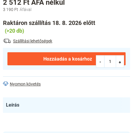
2 512 Ft ÁFA nélkül
3 190 Ft
Egységár:
Raktáron szállítás 18. 8. 2026 előtt
(>20 db)
Szállítási lehetőségek
Hozzáadás a kosárhoz
Nyomon követés
Leírás