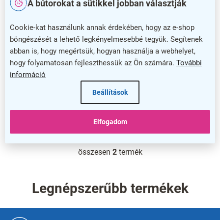
i
A bútorokat a sütikkel jobban választják
s
Gombos lítium elem
Gombos lítium elem
t
AgfaPhoto CR2032, 3 V,
AgfaPhoto CR2450, 3 V,
Cookie-kat használunk annak érdekében, hogy az e-shop
á
buborékfólia 5 db, lítium
buborékfólia 5 db, lítium
böngészését a lehető legkényelmesebbé tegyük. Segítenek
j
abban is, hogy megértsük, hogyan használja a webhelyet,
a
hogy folyamatosan fejleszthessük az Ön számára.
További
információ
Beállítások
Elfogadom
összesen
2
termék
L
i
s
t
Legnépszerűbb termékek
a
i
r
L