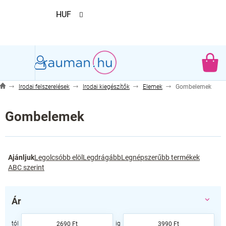
Ugrás
HUF
a
fő
tartalomhoz
KO
Irodai felszerelések
Irodai kiegészítők
Elemek
Gombelemek
Gombelemek
T
Ajánljuk
Legolcsóbb elöl
Legdrágább
Legnépszerűbb termékek
e
ABC szerint
r
m
é
Ár
k
e
2690
Ft
3990
Ft