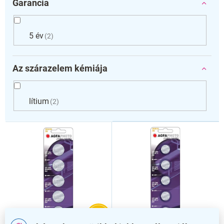
Garancia
5 év
2
Az szárazelem kémiája
lítium
2
T
e
r
m
é
k
e
k
l
–2 %