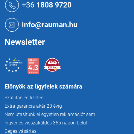
á
á
+36
1808 9720
n
b
y
l
í
é
info@rauman.hu
t
c
á
s
Newsletter
e
l
e
m
e
i
Előnyök az ügyfelek számára
Szállítás és fizetés
Extra garancia akár 20 évig
Nem utasítunk el egyetlen reklamációt sem
Ingyenes visszaküldés 365 napon belül
Céges vásárlás