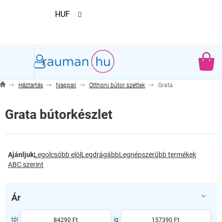
Ugrás
HUF
a
fő
tartalomhoz
KO
Háztartás
Nappali
Otthoni bútor szettek
Grata
Grata bútorkészlet
T
Ajánljuk
Legolcsóbb elöl
Legdrágább
Legnépszerűbb termékek
e
ABC szerint
r
m
é
Ár
k
e
84290
Ft
157390
Ft