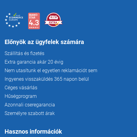
l
e
m
e
i
Előnyök az ügyfelek számára
Szállítás és fizetés
Extra garancia akár 20 évig
Nem utasítunk el egyetlen reklamációt sem
Ingyenes visszaküldés 365 napon belül
Céges vásárlás
Hűségprogram
Azonnali cseregarancia
Személyre szabott árak
Hasznos információk