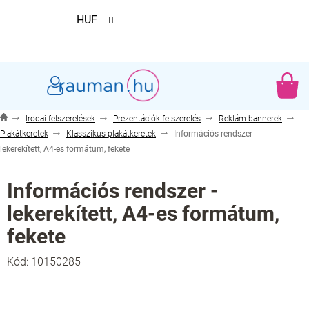
Ugrás
HUF
a
fő
tartalomhoz
KO
Irodai felszerelések
Prezentációk felszerelés
Reklám bannerek
Plakátkeretek
Klasszikus plakátkeretek
Információs rendszer -
lekerekített, A4-es formátum, fekete
Információs rendszer -
lekerekített, A4-es formátum,
fekete
Kód:
10150285