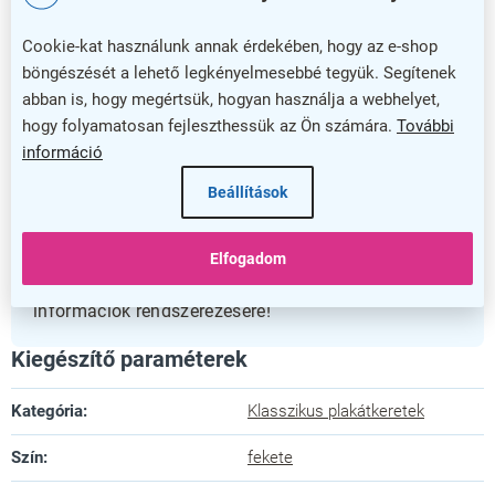
információkról. A lekerekített sarkok eleganciát és
biztonságos használatot biztosítanak,
Cookie-kat használunk annak érdekében, hogy az e-shop
minimalizálva a sérülésveszélyt.
böngészését a lehető legkényelmesebbé tegyük. Segítenek
abban is, hogy megértsük, hogyan használja a webhelyet,
Megbízható választás hosszú évekre
hogy folyamatosan fejleszthessük az Ön számára.
További
információ
Az 5 év garancia garantálja, hogy ez a termék
Beállítások
tartósan megbízható társ lesz, amely nemcsak
funkcionális, hanem esztétikus kiegészítője a
helyiségnek. Válassza az Információs rendszert, ha
Elfogadom
praktikus és időtálló megoldást keres az
információk rendszerezésére!
Kiegészítő paraméterek
Kategória
:
Klasszikus plakátkeretek
Szín
:
fekete