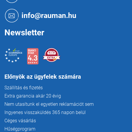
b
l
é
info@rauman.hu
c
Newsletter
Előnyök az ügyfelek számára
Szállítás és fizetés
Extra garancia akár 20 évig
Nem utasítunk el egyetlen reklamációt sem
Ingyenes visszaküldés 365 napon belül
Céges vásárlás
Hűségprogram