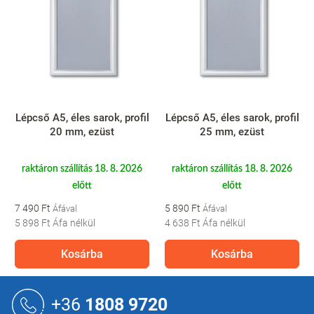
Lépcső A5, éles sarok, profil
Lépcső A5, éles sarok, profil
20 mm, ezüst
25 mm, ezüst
raktáron szállítás 18. 8. 2026
raktáron szállítás 18. 8. 2026
előtt
előtt
7 490 Ft
5 890 Ft
5 898 Ft
Áfa nélkül
4 638 Ft
Áfa nélkül
Kosárba
Kosárba
L
á
+36
1808 9720