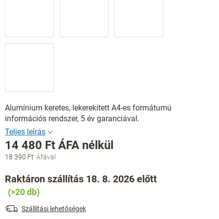
Alumínium keretes, lekerekített A4-es formátumú
információs rendszer, 5 év garanciával.
14 480 Ft ÁFA nélkül
18 390 Ft
Egységár:
Raktáron szállítás 18. 8. 2026 előtt
(>20 db)
Szállítási lehetőségek