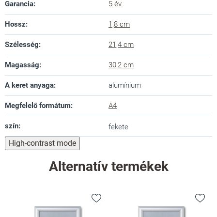
Garancia
:
5 év
Hossz
:
1,8 cm
Szélesség
:
21,4 cm
Magasság
:
30,2 cm
A keret anyaga
:
alumínium
Megfelelő formátum
:
A4
szín
:
fekete
High-contrast mode
Alternatív termékek