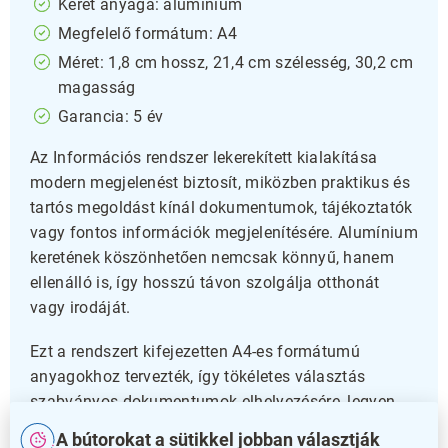
Keret anyaga: alumínium
Megfelelő formátum: A4
Méret: 1,8 cm hossz, 21,4 cm szélesség, 30,2 cm
magasság
Garancia: 5 év
Az Információs rendszer lekerekített kialakítása
modern megjelenést biztosít, miközben praktikus és
tartós megoldást kínál dokumentumok, tájékoztatók
vagy fontos információk megjelenítésére. Alumínium
keretének köszönhetően nemcsak könnyű, hanem
ellenálló is, így hosszú távon szolgálja otthonát
vagy irodáját.
Ezt a rendszert kifejezetten A4-es formátumú
anyagokhoz tervezték, így tökéletes választás
szabványos dokumentumok elhelyezésére, legyen
szó akár utasításokról, menetrendekről vagy egyéb
A bútorokat a sütikkel jobban választják