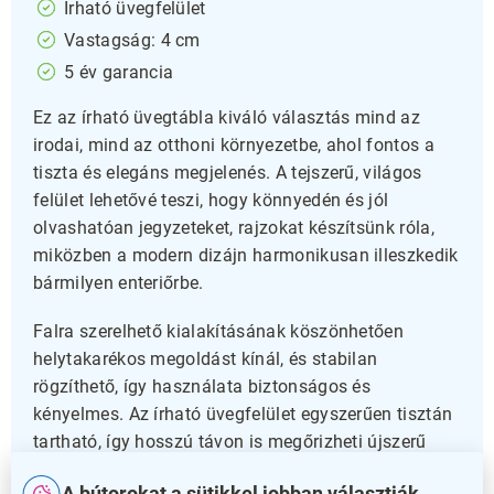
Írható üvegfelület
Vastagság: 4 cm
5 év garancia
Ez az írható üvegtábla kiváló választás mind az
irodai, mind az otthoni környezetbe, ahol fontos a
tiszta és elegáns megjelenés. A tejszerű, világos
felület lehetővé teszi, hogy könnyedén és jól
olvashatóan jegyzeteket, rajzokat készítsünk róla,
miközben a modern dizájn harmonikusan illeszkedik
bármilyen enteriőrbe.
Falra szerelhető kialakításának köszönhetően
helytakarékos megoldást kínál, és stabilan
rögzíthető, így használata biztonságos és
kényelmes. Az írható üvegfelület egyszerűen tisztán
tartható, így hosszú távon is megőrizheti újszerű
megjelenését.
A bútorokat a sütikkel jobban választják