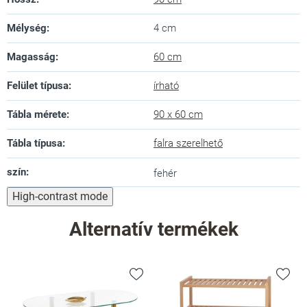
Mélység
:
4 cm
Magasság
:
60 cm
Felület típusa
:
írható
Tábla mérete
:
90 x 60 cm
Tábla típusa
:
falra szerelhető
szín
:
fehér
High-contrast mode
Alternatív termékek