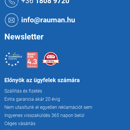
+36
1808 9720
b
l
é
info@rauman.hu
c
Newsletter
Előnyök az ügyfelek számára
Szállítás és fizetés
Extra garancia akár 20 évig
Nem utasítunk el egyetlen reklamációt sem
Ingyenes visszaküldés 365 napon belül
Céges vásárlás