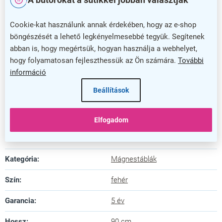
Praktikus és tartós megoldás
Cookie-kat használunk annak érdekében, hogy az e-shop
böngészését a lehető legkényelmesebbé tegyük. Segítenek
Az 5 év garancia biztosítja, hogy megbízható és
abban is, hogy megértsük, hogyan használja a webhelyet,
hosszú távú befektetésről van szó. A tábla mérete
hogy folyamatosan fejleszthessük az Ön számára.
További
ideális kisebb tárgyalókhoz, irodákhoz vagy
információ
tanulószobákhoz, ahol szükség van egy megbízható
és esztétikus írható felületre. Válassza ezt az írható
Beállítások
üvegtáblát, és tegye hatékonyabbá az ötleteléseket
és prezentációkat!
Elfogadom
Kiegészítő paraméterek
Kategória
:
Mágnestáblák
Szín
:
fehér
Garancia
:
5 év
Hossz
:
90 cm