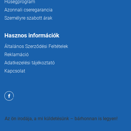
Hűségprogram
Azonnali cseregarancia
Személyre szabott árak
Hasznos információk
Általános Szerződési Feltételek
Reklamáció
Adatkezelési tájékoztató
Kapcsolat
Az ön irodája, a mi küldetésünk – bárhonnan is legyen!