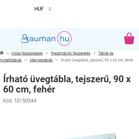
Ugrás
HUF
a
fő
tartalomhoz
KO
Irodai felszerelések
Prezentációk felszerelés
Táblák és
hirdetőtáblák
Mágnestáblák
Írható üvegtábla, tejszerű, 90 x 60 cm, fehér
Írható üvegtábla, tejszerű, 90 x
60 cm, fehér
Kód:
10150344