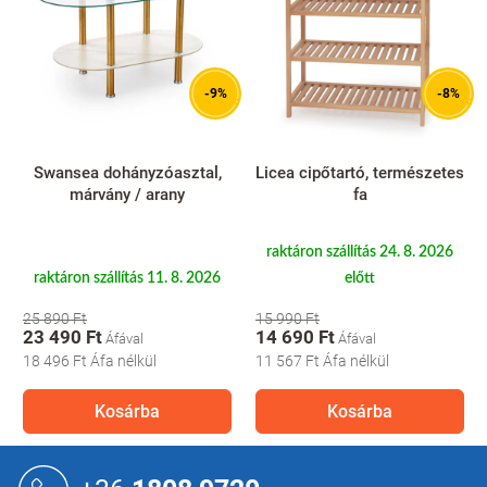
-9%
-8%
Swansea dohányzóasztal,
Licea cipőtartó, természetes
márvány / arany
fa
raktáron szállítás 24. 8. 2026
raktáron szállítás 11. 8. 2026
előtt
25 890 Ft
15 990 Ft
23 490 Ft
14 690 Ft
18 496 Ft
Áfa nélkül
11 567 Ft
Áfa nélkül
Kosárba
Kosárba
L
á