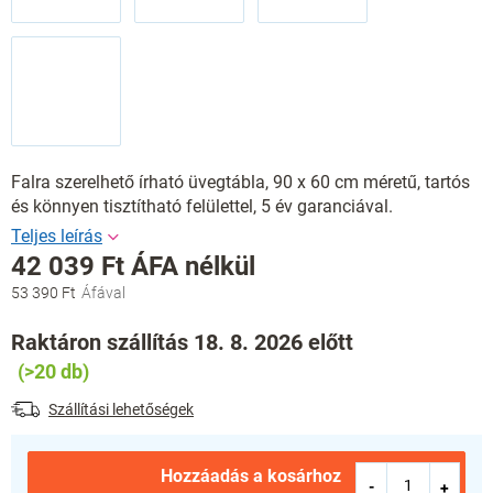
Falra szerelhető írható üvegtábla, 90 x 60 cm méretű, tartós
és könnyen tisztítható felülettel, 5 év garanciával.
42 039 Ft ÁFA nélkül
53 390 Ft
Egységár:
Raktáron szállítás 18. 8. 2026 előtt
(>20 db)
Szállítási lehetőségek
Hozzáadás a kosárhoz