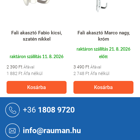
Fali akasztó Fabio kicsi,
Fali akasztó Marco nagy,
szatén nikkel
króm
raktáron szállítás 21. 8. 2026
raktáron szállítás 11. 8. 2026
előtt
2 390 Ft
3 490 Ft
1 882 Ft
Áfa nélkül
2 748 Ft
Áfa nélkül
Kosárba
Kosárba
L
á
+36
1808 9720
b
l
é
info@rauman.hu
c