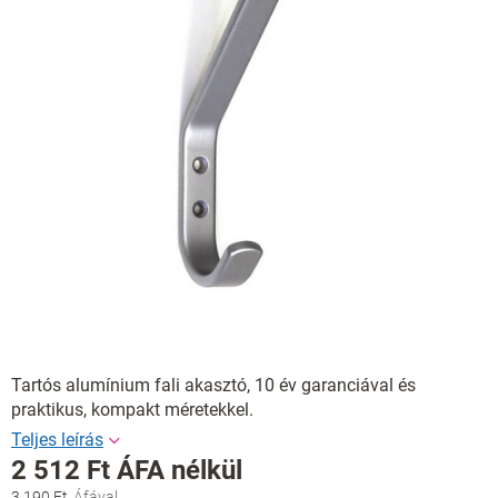
Tartós alumínium fali akasztó, 10 év garanciával és
praktikus, kompakt méretekkel.
2 512 Ft ÁFA nélkül
3 190 Ft