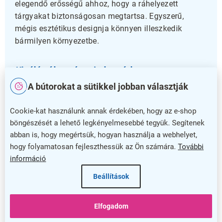
elegendő erősségű ahhoz, hogy a ráhelyezett
tárgyakat biztonságosan megtartsa. Egyszerű,
mégis esztétikus designja könnyen illeszkedik
bármilyen környezetbe.
Kiváló választás minden térhez
A bútorokat a sütikkel jobban választják
Ha egy megbízható, időtálló és letisztult falió
akasztót keres, az
Isis fali akasztó
ideális
Cookie-kat használunk annak érdekében, hogy az e-shop
megoldás. Ne habozzon, tegye rendezettebbé és
böngészését a lehető legkényelmesebbé tegyük. Segítenek
praktikusabbá életterét ezzel az elegáns darabbal!
abban is, hogy megértsük, hogyan használja a webhelyet,
hogy folyamatosan fejleszthessük az Ön számára.
További
Kiegészítő paraméterek
információ
Kategória
:
Fali fogasok
Beállítások
Szín
:
alumínium
Elfogadom
Garancia
:
10 év