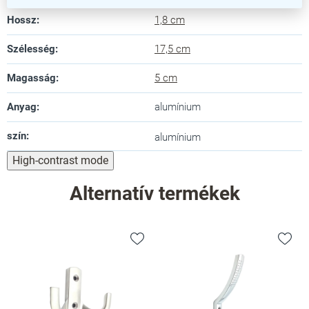
Hossz
:
1,8 cm
Szélesség
:
17,5 cm
Magasság
:
5 cm
Anyag
:
alumínium
szín
:
alumínium
High-contrast mode
Alternatív termékek