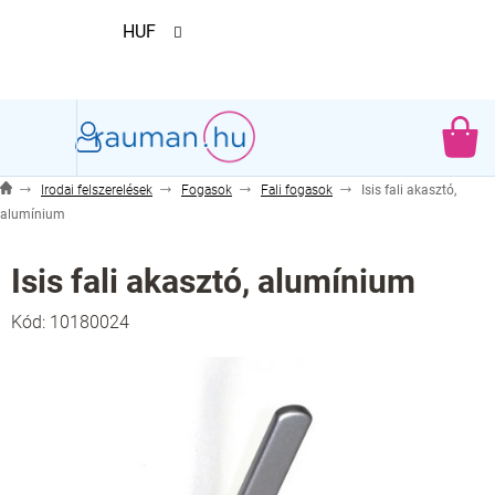
Ugrás
HUF
a
fő
tartalomhoz
KO
Irodai felszerelések
Fogasok
Fali fogasok
Isis fali akasztó,
alumínium
Isis fali akasztó, alumínium
Kód:
10180024