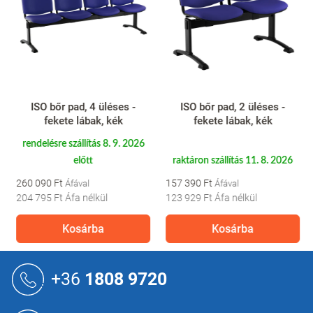
ISO bőr pad, 4 üléses -
ISO bőr pad, 2 üléses -
fekete lábak, kék
fekete lábak, kék
rendelésre szállítás 8. 9. 2026
előtt
raktáron szállítás 11. 8. 2026
260 090 Ft
157 390 Ft
204 795 Ft
Áfa nélkül
123 929 Ft
Áfa nélkül
Kosárba
Kosárba
L
á
+36
1808 9720
b
l