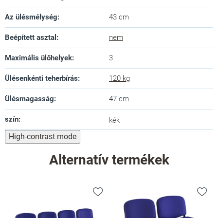
Az ülésmélység
:
43 cm
Beépített asztal
:
nem
Maximális ülőhelyek
:
3
Ülésenkénti teherbírás
:
120 kg
Ülésmagasság
:
47 cm
szín
:
kék
High-contrast mode
Alternatív termékek