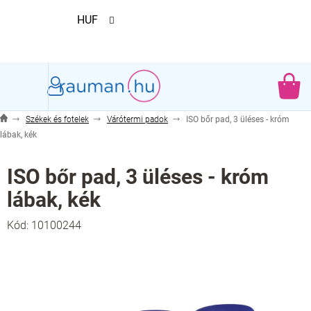
Ugrás
HUF
a
fő
tartalomhoz
KO
Székek és fotelek
Várótermi padok
ISO bőr pad, 3 üléses - króm
lábak, kék
ISO bőr pad, 3 üléses - króm
lábak, kék
Kód:
10100244