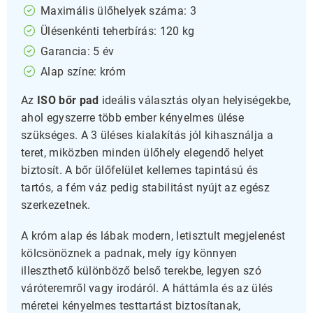
Maximális ülőhelyek száma: 3
Ülésenkénti teherbírás: 120 kg
Garancia: 5 év
Alap színe: króm
Az
ISO bőr pad
ideális választás olyan helyiségekbe,
ahol egyszerre több ember kényelmes ülése
szükséges. A 3 üléses kialakítás jól kihasználja a
teret, miközben minden ülőhely elegendő helyet
biztosít. A bőr ülőfelület kellemes tapintású és
tartós, a fém váz pedig stabilitást nyújt az egész
szerkezetnek.
A króm alap és lábak modern, letisztult megjelenést
kölcsönöznek a padnak, mely így könnyen
illeszthető különböző belső terekbe, legyen szó
váróteremről vagy irodáról. A háttámla és az ülés
méretei kényelmes testtartást biztosítanak,