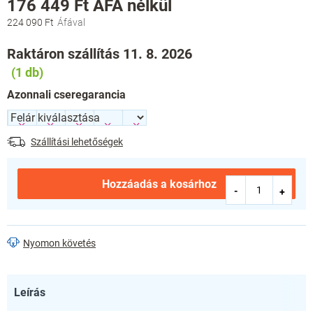
176 449 Ft
ÁFA nélkül
224 090 Ft
Egységár:
Raktáron szállítás 11. 8. 2026
(1 db)
Azonnali cseregarancia
Szállítási lehetőségek
Hozzáadás a kosárhoz
Nyomon követés
Leírás