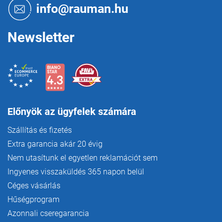
é
info@rauman.hu
c
Newsletter
Előnyök az ügyfelek számára
Szállítás és fizetés
Extra garancia akár 20 évig
Nem utasítunk el egyetlen reklamációt sem
Ingyenes visszaküldés 365 napon belül
Céges vásárlás
Hűségprogram
Azonnali cseregarancia