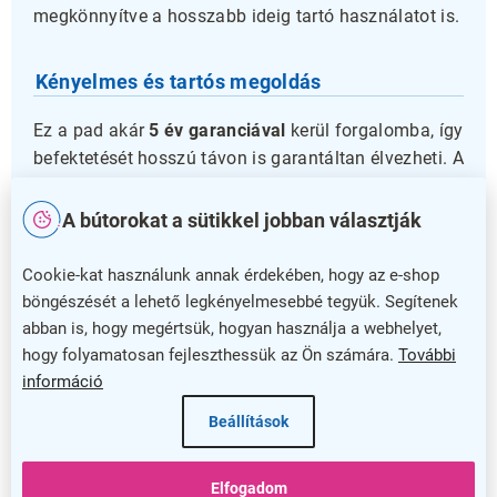
megkönnyítve a hosszabb ideig tartó használatot is.
Kényelmes és tartós megoldás
Ez a pad akár
5 év garanciával
kerül forgalomba, így
befektetését hosszú távon is garantáltan élvezheti. A
maximális teherbírás ülésenként 120 kg, ami
megbízhatóvá teszi különböző felhasználók
A bútorokat a sütikkel jobban választják
számára. Kiváló választás minden olyan helyszínre,
ahol fontos a minőség és a stílus egyaránt.
Cookie-kat használunk annak érdekében, hogy az e-shop
böngészését a lehető legkényelmesebbé tegyük. Segítenek
Válassza az ISO bőr padot, hogy otthonos és
abban is, hogy megértsük, hogyan használja a webhelyet,
professzionális környezetet teremtsen vendégeinek
hogy folyamatosan fejleszthessük az Ön számára.
További
vagy ügyfeleinek!
információ
Kiegészítő paraméterek
Beállítások
Kategória
:
Várótermi padok
Elfogadom