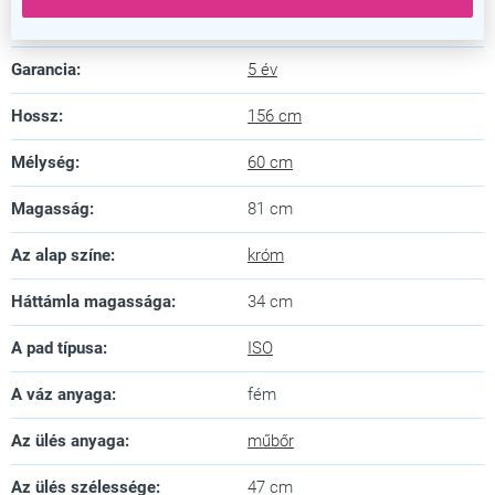
Szín
:
kék
Garancia
:
5 év
Hossz
:
156 cm
Mélység
:
60 cm
Magasság
:
81 cm
Az alap színe
:
króm
Háttámla magassága
:
34 cm
A pad típusa
:
ISO
A váz anyaga
:
fém
Az ülés anyaga
:
műbőr
Az ülés szélessége
:
47 cm